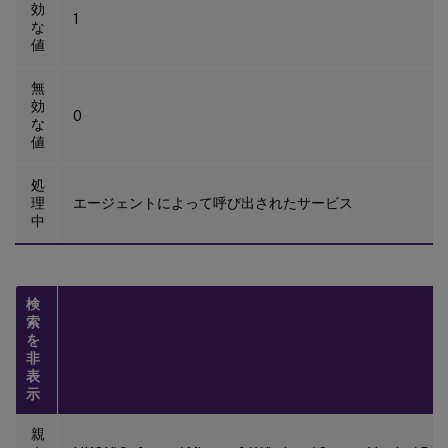
効
1
な
値
無
効
0
な
値
処
理
エージェントによって呼び出されたサービス
中
検
索
を
非
表
示
親