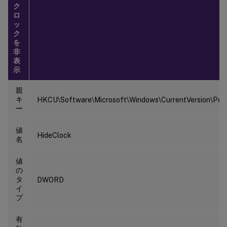
ク
ロ
ッ
ク
を
非
表
示
親
キ
HKCU\Software\Microsoft\Windows\CurrentVersion\Polic
ー
値
HideClock
名
値
の
タ
DWORD
イ
プ
有