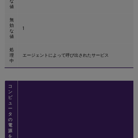
な
値
無
効
1
な
値
処
理
エージェントによって呼び出されたサービス
中
コ
ン
ピ
ュ
ー
タ
の
電
源
を