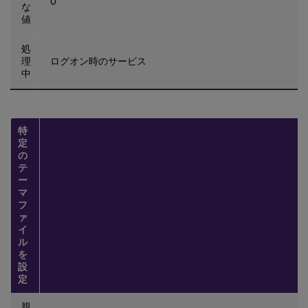
0
な
値
処
理
ログオン時のサービス
中
特
定
の
テ
ー
マ
フ
ァ
イ
ル
を
設
定
親