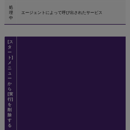
処
理
エージェントによって呼び出されたサービス
中
[ス
タ
ー
ト]
メ
ニ
ュ
ー
か
ら
[実
行]
を
削
除
す
る