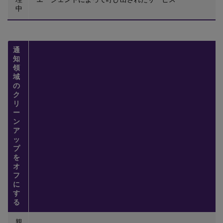
中
通
知
領
域
の
ク
リ
ー
ン
ア
ッ
プ
を
オ
フ
に
す
る
親