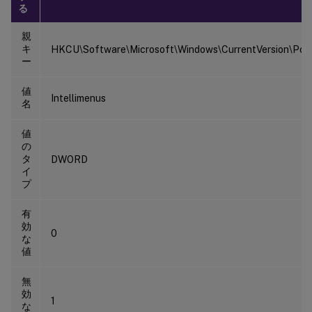
る
親
キ
HKCU\Software\Microsoft\Windows\CurrentVersion\Polic
ー
値
Intellimenus
名
値
の
タ
DWORD
イ
プ
有
効
0
な
値
無
効
1
な