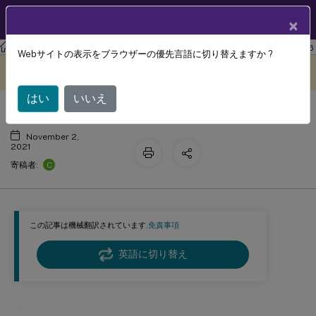
製品ドキュメン
JA
×
ト
ワークスペース環境管理
Workspace Environment Management 2106
Webサイトの表示をブラウザーの優先言語に切り替えますか ?
環境設定のレジストリ値
このコンテンツは動的に機械
フィードバックを提供する
翻訳されています。
はい
いいえ
November 2,
2021
C
寄稿者:
この記事は機械翻訳されています.
免責事項
英語に切り替え
環境設定のレジストリ値