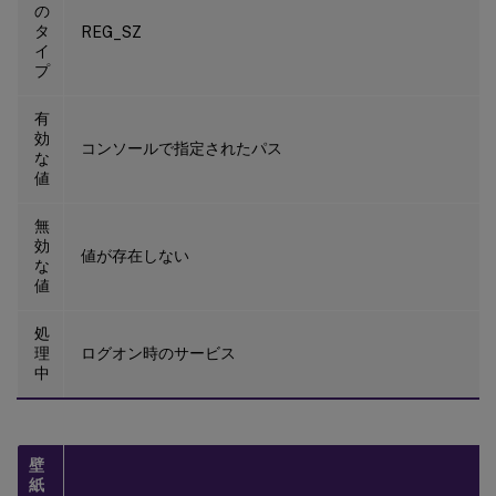
の
タ
REG_SZ
イ
プ
有
効
コンソールで指定されたパス
な
値
無
効
値が存在しない
な
値
処
理
ログオン時のサービス
中
壁
紙