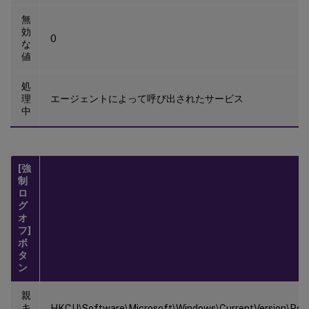
無
効
0
な
値
処
理
エージェントによって呼び出されたサービス
中
[強
制
ロ
グ
オ
フ]
ボ
タ
ン
親
キ
HKCU\Software\Microsoft\Windows\CurrentVersion\Polic