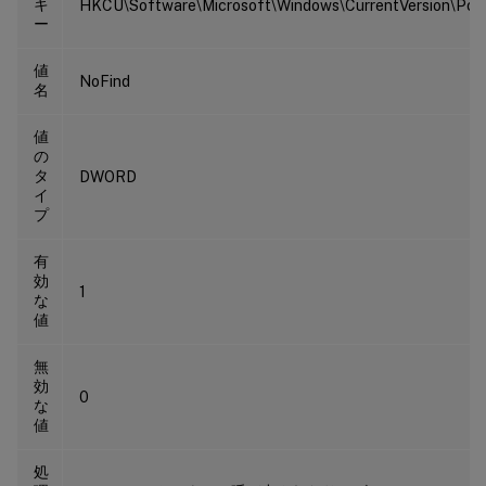
キ
HKCU\Software\Microsoft\Windows\CurrentVersion\Polic
ー
値
NoFind
名
値
の
タ
DWORD
イ
プ
有
効
1
な
値
無
効
0
な
値
処