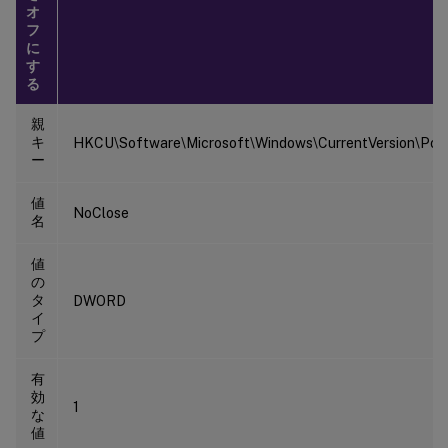
オ
フ
に
す
る
親
キ
HKCU\Software\Microsoft\Windows\CurrentVersion\Polic
ー
値
NoClose
名
値
の
タ
DWORD
イ
プ
有
効
1
な
値