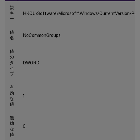
親
キ
HKCU\Software\Microsoft\Windows\CurrentVersion\Polic
ー
値
NoCommonGroups
名
値
の
タ
DWORD
イ
プ
有
効
1
な
値
無
効
0
な
値