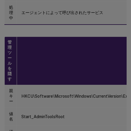
処
理
エージェントによって呼び出されたサービス
中
管
理
ツ
ー
ル
を
隠
す
親
キ
HKCU\Software\Microsoft\Windows\CurrentVersion\Exp
ー
値
Start_AdminToolsRoot
名