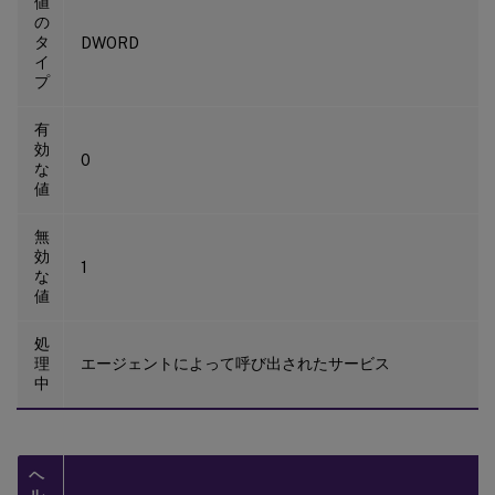
値
の
タ
DWORD
イ
プ
有
効
0
な
値
無
効
1
な
値
処
理
エージェントによって呼び出されたサービス
中
ヘ
ル