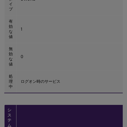
イ
プ
有
効
1
な
値
無
効
0
な
値
処
理
ログオン時のサービス
中
シ
ス
テ
ム