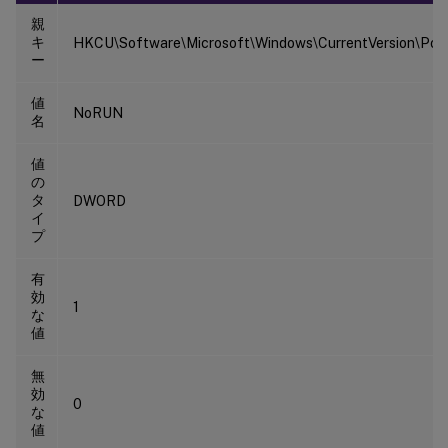
親
キ
HKCU\Software\Microsoft\Windows\CurrentVersion\Polic
ー
値
NoRUN
名
値
の
タ
DWORD
イ
プ
有
効
1
な
値
無
効
0
な
値