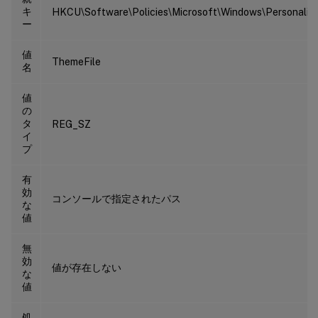
キ
HKCU\Software\Policies\Microsoft\Windows\Personaliza
ー
値
ThemeFile
名
値
の
タ
REG_SZ
イ
プ
有
効
コンソールで指定されたパス
な
値
無
効
値が存在しない
な
値
処