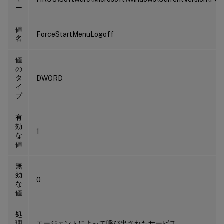
ー
値
ForceStartMenuLogoff
名
値
の
タ
DWORD
イ
プ
有
効
1
な
値
無
効
0
な
値
処
理
エージェントによって呼び出されたサービス