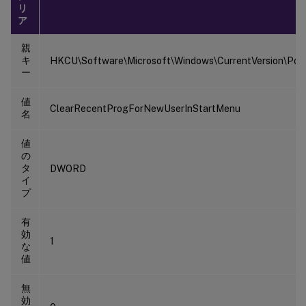
リ
ア
親
キ
HKCU\Software\Microsoft\Windows\CurrentVersion\Polic
ー
値
ClearRecentProgForNewUserInStartMenu
名
値
の
タ
DWORD
イ
プ
有
効
1
な
値
無
効