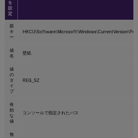
を
設
定
親
キ
HKCU\Software\Microsoft\Windows\CurrentVersion\Poli
ー
値
壁紙
名
値
の
タ
REG_SZ
イ
プ
有
効
コンソールで指定されたパス
な
値
無