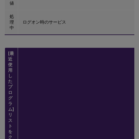
値
処
理
ログオン時のサービス
中
[最
近
使
用
し
た
プ
ロ
グ
ラ
ム]
リ
ス
ト
を
ク