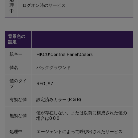
理
ログオン時のサービス
中
背景色の
設定
親キー
HKCU\Control Panel\Colors
値名
バックグラウンド
値のタイ
REG_SZ
プ
有効な値
設定済みカラー (R G B)
値が存在しない、または以前に構成された値の
無効な値
場合は0 0 0
処理中
エージェントによって呼び出されたサービス