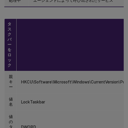
処理中
エージェントによって呼び出されたサービス
タ
ス
ク
バ
ー
を
ロ
ッ
ク
親
キ
HKCU\Software\Microsoft\Windows\CurrentVersion\Polic
ー
値
LockTaskbar
名
値
の
タ
DWORD