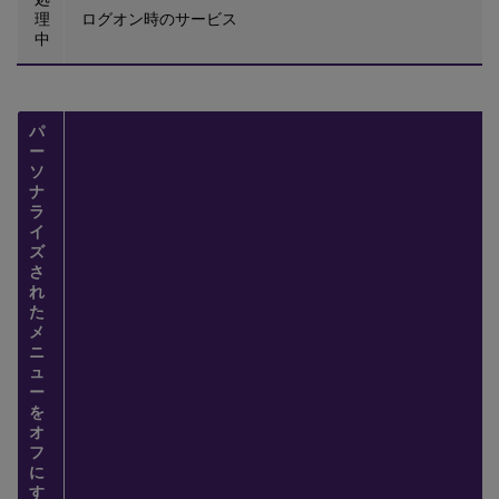
理
ログオン時のサービス
中
パ
ー
ソ
ナ
ラ
イ
ズ
さ
れ
た
メ
ニ
ュ
ー
を
オ
フ
に
す