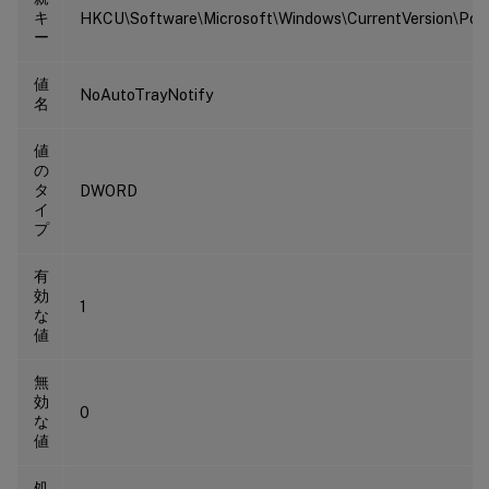
キ
HKCU\Software\Microsoft\Windows\CurrentVersion\Polic
ー
値
NoAutoTrayNotify
名
値
の
タ
DWORD
イ
プ
有
効
1
な
値
無
効
0
な
値
処