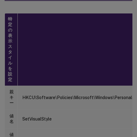
特
定
の
表
示
ス
タ
イ
ル
を
設
定
親
キ
HKCU\Software\Policies\Microsoft\Windows\Personaliza
ー
値
SetVisualStyle
名
値