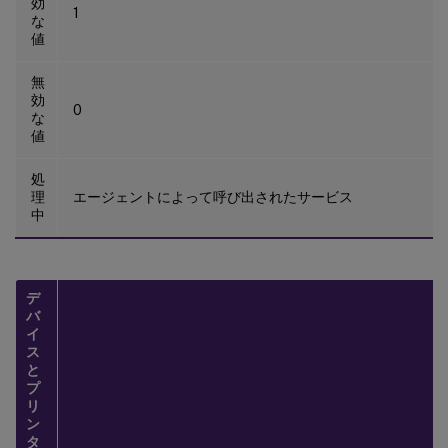
効
1
な
値
無
効
0
な
値
処
理
エージェントによって呼び出されたサービス
中
デ
バ
イ
ス
と
プ
リ
ン
タ