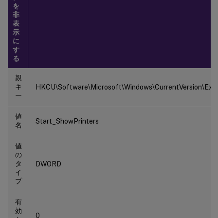
を
非
表
示
に
す
る
親
キ
HKCU\Software\Microsoft\Windows\CurrentVersion\Exp
ー
値
Start_ShowPrinters
名
値
の
タ
DWORD
イ
プ
有
効
0