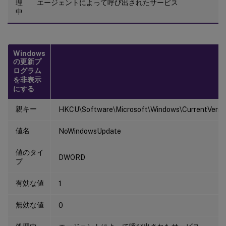
理
エージェントによって呼び出されたサービス
中
Windows
の更新プ
ログラム
を非表示
にする
親キー
HKCU\Software\Microsoft\Windows\CurrentVersion
値名
NoWindowsUpdate
値のタイ
DWORD
プ
有効な値
1
無効な値
0