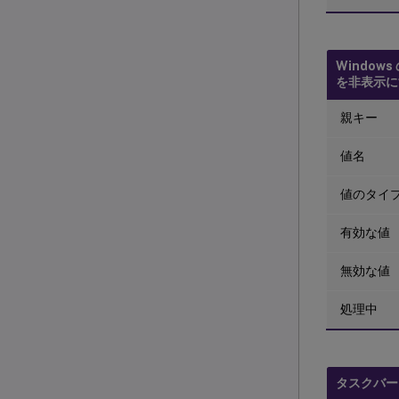
Window
を非表示に
親キー
値名
値のタイ
有効な値
無効な値
処理中
タスクバー