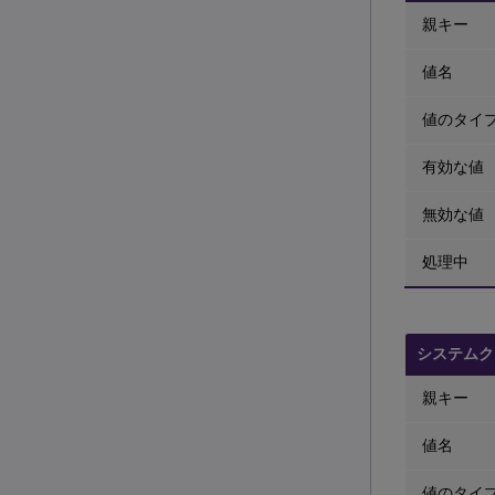
親キー
値名
値のタイ
有効な値
無効な値
処理中
システムク
親キー
値名
値のタイ