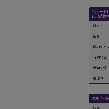
[スタート]
行] を削除
親キー
値名
値のタイ
有効な値
無効な値
処理中
管理ツール
親キー