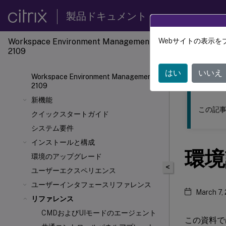
製品ドキュメント
Workspace Environment Management
Webサイトの表示を
このコンテン
2109
ワーク
はい
いいえ
Workspace Environment Management
2109
新機能
この記事
クイックスタートガイド
システム要件
インストールと構成
環境
環境のアップグレード
<
ユーザーエクスペリエンス
ユーザーインタフェースリファレンス
March 7,
リファレンス
CMDおよびUIモードのエージェント
この資料では、