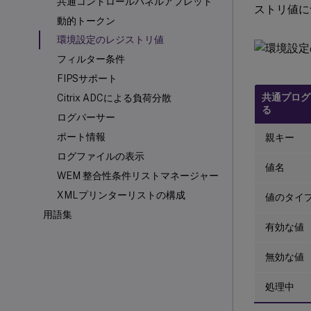
共通コントロールパネルアプレット
ストリ値に
動的トークン
環境設定のレジストリ値
フィルター条件
FIPSサポート
共通プログ
Citrix ADCによる負荷分散
る
ログパーサー
ポート情報
親キー
ログファイルの表示
値名
WEM 整合性条件リストマネージャー
XMLプリンターリストの構成
値のタイ
用語集
有効な値
無効な値
処理中