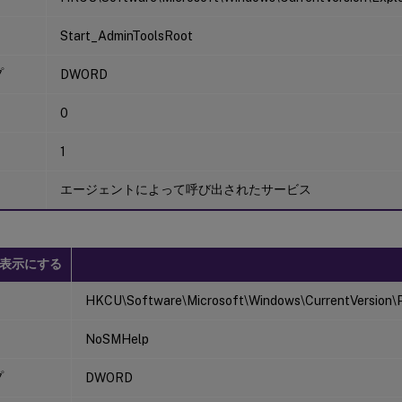
Start_AdminToolsRoot
プ
DWORD
0
1
エージェントによって呼び出されたサービス
表示にする
HKCU\Software\Microsoft\Windows\CurrentVersion\Po
NoSMHelp
プ
DWORD