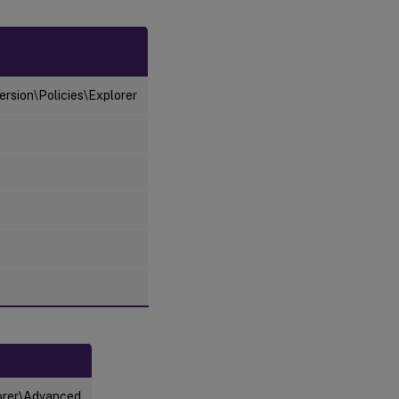
sion\Policies\Explorer
orer\Advanced