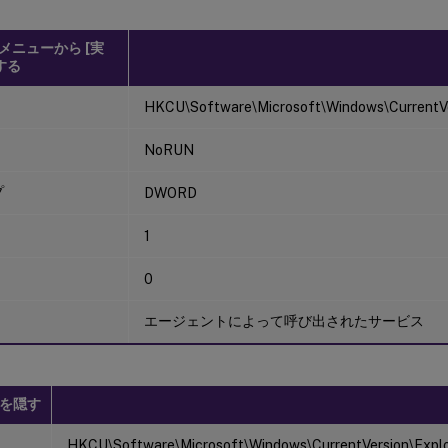
 メニューから [実
する
HKCU\Software\Microsoft\Windows\CurrentVer
NoRUN
プ
DWORD
1
0
エージェントによって呼び出されたサービス
を隠す
HKCU\Software\Microsoft\Windows\CurrentVersion\Expl