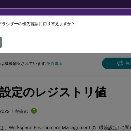
ブラウザーの優先言語に切り替えますか ?
ツは動的に機械翻訳されています。
フィ
スペース環境管理
Workspace Environment Management 2109
英
は機械翻訳されています.
免責事項
設定のレジストリ値
C
 2022
寄稿者:
Workspace Environment Management の [環境設定