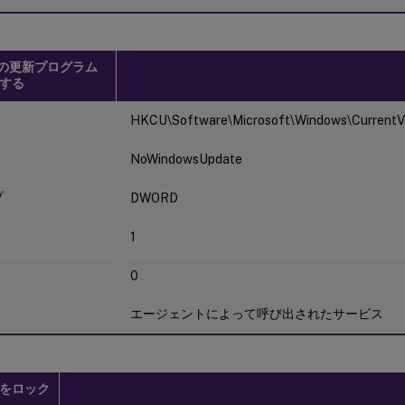
s の更新プログラム
する
HKCU\Software\Microsoft\Windows\CurrentVer
NoWindowsUpdate
プ
DWORD
1
0
エージェントによって呼び出されたサービス
をロック