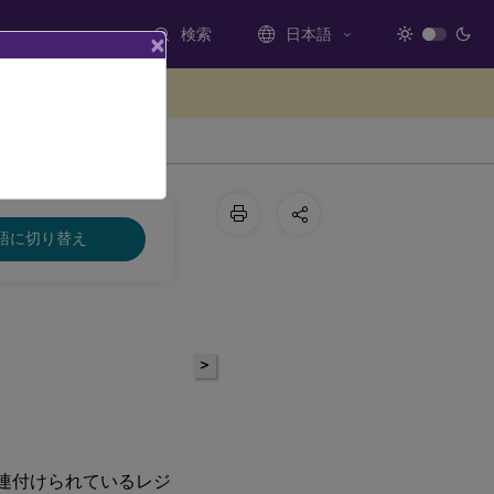
検索
日本語
×
ードバックを提供する
語に切り替え
>
] に関連付けられているレジ