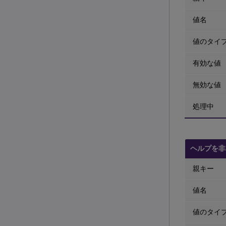
値名
値のタイ
有効な値
無効な値
処理中
ヘルプを非
親キー
値名
値のタイ