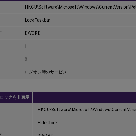
HKCU\Software\Microsoft\Windows\CurrentVersion\Poli
LockTaskbar
プ
DWORD
1
0
ログオン時のサービス
ロックを非表示
HKCU\Software\Microsoft\Windows\CurrentVersio
HideClock
プ
DWORD