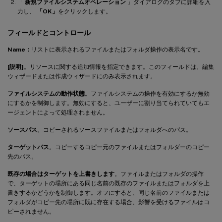
「
新規ファイルシステムオペレーション
」ダイアログのタブに詳細を入
力し、
「OK」
をクリックします。
フィールドとコントロール
Name：
リストに表示されるファイルまたはフォルダ操作の表示名です。
[説明]
。リソースに関する追加情報を指定できます。このフィールドは、編集
ウィザードまたは作成ウィザードにのみ表示されます。
ファイルシステムの動作状態
。ファイルシステムの操作を有効にするか無効
にするかを制御します。無効にすると、ユーザーに割り当てられていてもエ
ージェントによって処理されません。
ソースパス
。コピーされるソースファイルまたはフォルダへのパス。
ターゲットパス
。コピーするコピー元のファイルまたはフォルダーのコピー
先のパス。
既存の場合はターゲットを上書きします
。ファイルまたはフォルダの操作
で、ターゲットの場所にある同じ名前の既存のファイルまたはフォルダを上
書きするかどうかを制御します。オフにすると、同じ名前のファイルまたは
フォルダがコピー先の場所に既に存在する場合、影響を受けるファイルはコ
ピーされません。