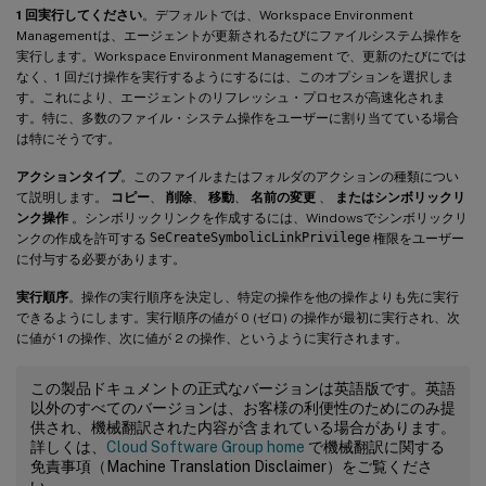
1 回実行してください
。デフォルトでは、Workspace Environment
Managementは、エージェントが更新されるたびにファイルシステム操作を
実行します。Workspace Environment Management で、更新のたびにでは
なく、1 回だけ操作を実行するようにするには、このオプションを選択しま
す。これにより、エージェントのリフレッシュ・プロセスが高速化されま
す。特に、多数のファイル・システム操作をユーザーに割り当てている場合
は特にそうです。
アクションタイプ
。このファイルまたはフォルダのアクションの種類につい
て説明します。
コピー
、
削除
、
移動
、
名前の変更
、
またはシンボリックリ
ンク操作
。シンボリックリンクを作成するには、Windowsでシンボリックリ
ンクの作成を許可する
SeCreateSymbolicLinkPrivilege
権限をユーザー
に付与する必要があります。
実行順序
。操作の実行順序を決定し、特定の操作を他の操作よりも先に実行
できるようにします。実行順序の値が 0 (ゼロ) の操作が最初に実行され、次
に値が 1 の操作、次に値が 2 の操作、というように実行されます。
この製品ドキュメントの正式なバージョンは英語版です。英語
以外のすべてのバージョンは、お客様の利便性のためにのみ提
供され、機械翻訳された内容が含まれている場合があります。
詳しくは、
Cloud Software Group home
で機械翻訳に関する
免責事項（Machine Translation Disclaimer）をご覧くださ
い。