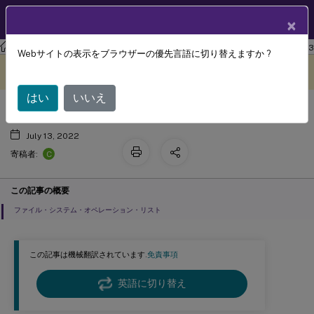
製品ドキュメン
JA
×
ト
ワークスペース環境管理
Workspace Environment Management 2203
Webサイトの表示をブラウザーの優先言語に切り替えますか ?
ファイル システム操作
このコンテンツは動的に機械
フィードバックを提供する
翻訳されています。
はい
いいえ
July 13, 2022
C
寄稿者:
この記事の概要
ファイル・システム・オペレーション・リスト
この記事は機械翻訳されています.
免責事項
英語に切り替え