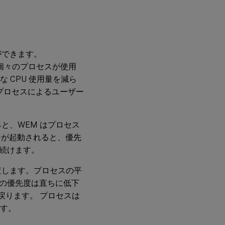
CPU
アフ
ィニ
ティ
ができます。
個々のプロセスが使用
な CPU 使用量を減ら
CPU
クラ
るプロセスによるユーザー
ンプ
と、WEM はプロセス
ンが起動されると、優先
続けます。
査します。プロセスの平
の優先度は直ちに低下
戻ります。 プロセスは
す。