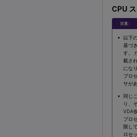
CPU 
注意:
以下
基づき
す。 
載され
になり
プロセ
サが
同じ
り、そ
VDA
プロセ
限し
ロセッ