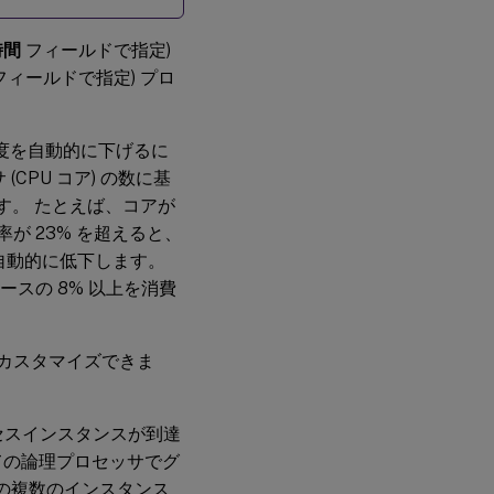
時間
フィールドで指定)
フィールドで指定) プロ
優先度を自動的に下げるに
PU コア) の数に基
す。 たとえば、コアが
が 23% を超えると、
が自動的に低下します。
ースの 8% 以上を消費
をカスタマイズできま
ロセスインスタンスが到達
ての論理プロセッサでグ
の複数のインスタンス