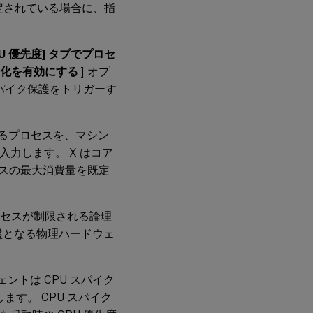
定されている場合に、指
PU 優先度] タブでプロセ
適化を有効にする
] オプ
スパイク保護をトリガーす
するプロセスを、マシン
入力します。 X はコア
セスの最大消費量を既定
ロセスが制限される論理
盤となる物理ハードウェ
ントは CPU スパイク
ます。 CPU スパイク