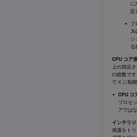
に
定
プ
ス
シ
る
CPU コ
上の指定さ
の総数です
で X に制
CPU 
プロセッ
アではな
インテリジ
保護をトリ