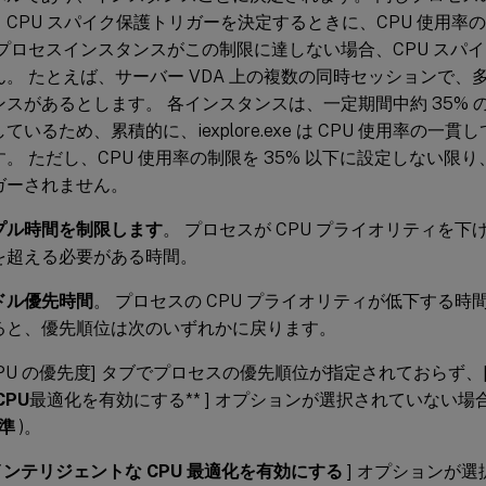
、CPU スパイク保護トリガーを決定するときに、CPU 使用率
 プロセスインスタンスがこの制限に達しない場合、CPU スパ
。 たとえば、サーバー VDA 上の複数の同時セッションで、多数の ie
ンスがあるとします。 各インスタンスは、一定期間中約 35% の
ているため、累積的に、iexplore.exe は CPU 使用率の一
。 ただし、CPU 使用率の制限を 35% 以下に設定しない限り
ガーされません。
プル時間を制限します
。 プロセスが CPU プライオリティを下げ
を超える必要がある時間。
ドル優先時間
。 プロセスの CPU プライオリティが低下する時
ると、優先順位は次のいずれかに戻ります。
CPU の優先度] タブでプロセスの優先順位が指定されておらず、
CPU
最適化を有効にする** ] オプションが選択されていない
準
)。
インテリジェントな CPU 最適化を有効にする
] オプションが