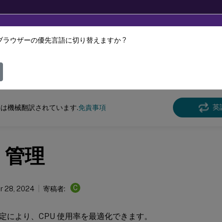
ブラウザーの優先言語に切り替えますか ?
ツは動的に機械翻訳されています。
フィ
スペース環境管理
Workspace Environment Management 2203
英
は機械翻訳されています.
免責事項
U 管理
C
r 28, 2024
寄稿者:
定により、CPU 使用率を最適化できます。