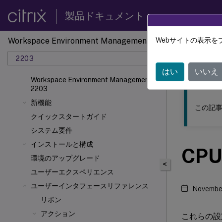
製品ドキュメント
Workspace Environment Management
Webサイトの表示を
このコンテン
2203
ワーク
はい
いいえ
Workspace Environment Management
2203
新機能
この記事
クイックスタートガイド
システム要件
インストールと構成
CP
環境のアップグレード
<
ユーザーエクスペリエンス
ユーザーインタフェースリファレンス
Novembe
リボン
アクション
これらの設