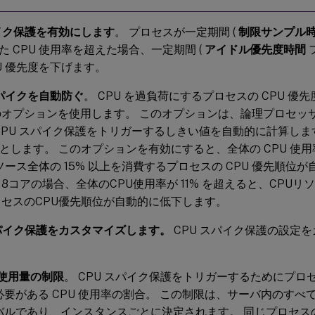
パイク保護を有効にします
。 プロセスが一定期間 (
制限サンプル
た CPU 使用率を超えた場合、一定期間 (
アイドル優先度時間
PU 優先度を下げます。
スパイクを自動防ぐ
。 CPU を過負荷にするプロセスの CPU 
オプションを使用します。 このオプションは、論理プロセッサ (C
CPU スパイク保護をトリガーするしきい値を自動的に計算しま
るとします。 このオプションを有効にすると、全体の CPU 使用率
リソース全体の 15% 以上を消費するプロセスの CPU 優先順位
8コアの場合、全体のCPU使用率が 11% を超えると、CPUリソ
セスのCPU優先順位が自動的に低下します。
パイク保護をカスタマイズします。
CPU スパイク保護の設定
 使用量の制限
。 CPU スパイク保護をトリガーするためにプ
必要がある CPU 使用率の割合。 この制限は、サーバ内のすべ
バルであり、インスタンスごとに決定されます。 同じプロセス