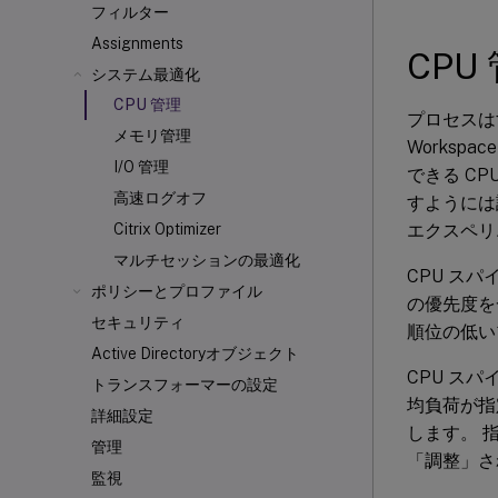
フィルター
Assignments
CPU
システム最適化
CPU 管理
プロセスは
メモリ管理
Workspace
I/O 管理
できる CP
高速ログオフ
すようには
エクスペリ
Citrix Optimizer
マルチセッションの最適化
CPU ス
ポリシーとプロファイル
の優先度を
セキュリティ
順位の低い
Active Directoryオブジェクト
CPU ス
トランスフォーマーの設定
均負荷が指
詳細設定
します。 
管理
「調整」さ
監視