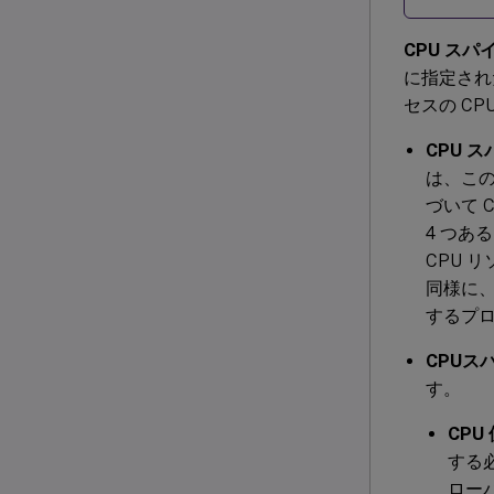
CPU ス
に指定され
セスの C
CPU 
は、この
づいて 
4 つあ
CPU 
同様に、
するプロ
CPUス
す。
CPU
する
ロー