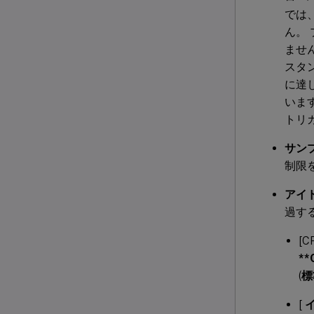
では
ん。
ません
スタ
に達し
います
トリ
サン
制限
アイ
過す
[
**
(
標
[