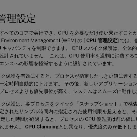
 管理設定
すべてのコアで実行でき、CPU を必要なだけ使い果たすこと
 Environment Management (WEM) の [
CPU 管理設定]
では、
U キャパシティを制限できます。 CPU スパイク保護は、全体的
設計されていません。 これは、CPU 使用率を過剰に消費す
エンスへの影響を軽減するように設計されています。
パイク保護を有効にすると、プロセスが指定したしきい値に達する
一定時間自動的に下げます。 その後、新しいアプリケーショ
プロセスよりも優先順位が高く、システムはスムーズに動作し
パイク保護は、各プロセスをクイック「スナップショット」で検
定されたサンプル時間内に指定された使用制限を超えると、そ
指定した時間が経過すると、プロセスの CPU 優先度は前の値に
れません。
CPU Clamping
とは異なり、優先度のみが低下しま