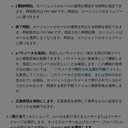
[ 開始時刻]
。エージェントがルールの適用を開始する時間を指定でき
ます。時刻形式は HH: MM です。時刻は、エージェントのタイムゾー
ンに基づきます。
終了時刻
。エージェントがルールの適用を停止する時間を指定できま
す。時刻形式は HH: MM です。指定された時間以降、エージェントは
ルールを適用しなくなります。時刻は、エージェントのタイムゾーン
に基づきます。
[パラメータを追加]
。指定したパラメータに一致する実行可能ファイ
ルに権限昇格を制限できます。パラメータは一致基準として機能しま
す。指定したパラメータが正しいことを確認します。この機能の使用
方法の例については、「
パラメータで実行される実行可能ファイル
」
を参照してください。このフィールドが空の場合、または空白のみが
含まれている場合、エージェントはパラメータで実行されているかど
うかにかかわらず、関連する実行可能ファイルに権限昇格を適用しま
す。
正規表現を有効にします
。正規表現を使用して基準をさらに拡張する
かどうかを制御できます。
[
割り当て
] セクションで、ルールを割り当てるユーザーまたはユーザー
グループを選択します。すべてのユーザーおよびユーザー・グループにル
ールを割り当てる場合は、[Select
All] を選択します
。