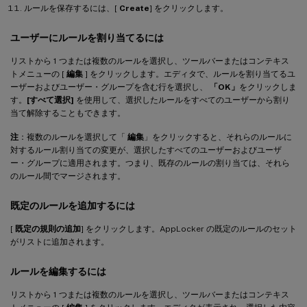
ルールを保存するには、[
Create
] をクリックします。
ユーザーにルールを割り当てるには
リストから 1 つまたは複数のルールを選択し、ツールバーまたはコンテキス
トメニューの [
編集
] をクリックします。エディタで、ルールを割り当てるユ
ーザーおよびユーザー・グループを含む行を選択し、
「OK」
をクリックしま
す。
[すべて選択]
を使用して、選択したルールをすべてのユーザーから割り
当て解除することもできます。
注
：複数のルールを選択して「
編集
」をクリックすると、それらのルールに
対するルール割り当ての変更が、選択したすべてのユーザーおよびユーザ
ー・グループに適用されます。つまり、既存のルールの割り当ては、それら
のルール間でマージされます。
既定のルールを追加するには
[
既定の規則の追加
] をクリックします。AppLocker の既定のルールのセット
がリストに追加されます。
ルールを編集するには
リストから 1 つまたは複数のルールを選択し、ツールバーまたはコンテキス