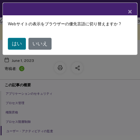
製品ドキュメン
JA
×
ト
ワークスペース環境管理
Workspace Environment Management 2303
Webサイトの表示をブラウザーの優先言語に切り替えますか ?
セキュリティ
このコンテンツは動的に機械
フィードバックを提供する
翻訳されています。
はい
いいえ
June 1, 2023
C
寄稿者:
この記事の概要
アプリケーションのセキュリティ
プロセス管理
権限昇格
プロセス階層制御
ユーザー・アクティビティの監査