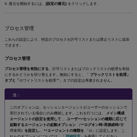
6. 復元を開始するには、
[設定の復元]
をクリックします。
プロセス管理
これらの設定により、特定のプロセスを許可リストまたは禁止リストに追加
できます。
プロセス管理
プロセス管理を有効にする
。許可リストまたはブロックリストの処理を有効
にするかどうかを切り替えます。無効にすると、「
ブラックリストを処理」
タブと「
ホワイトリストを処理
**
」タブの設定は考慮されません。
注：
このオプションは、セッションエージェントがユーザーのセッションで
実行されている場合にのみ機能します。これを行うには、
メイン構成
エージェントの設定を使用して
、
ユーザー/セッションの種類に応じて
起動するエージェントの起動オプション
（
**ログオン時/再接続時
/
管
理者用
）を設定し、 **エージェントの種類を
「UI」に設定します。こ
れらのオプションについては、「
詳細設定」
を参照してください。