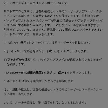
す。レポートダイアログはエクスポートできます。
リストアプロセス中に、現在の構成セット内のユーザーおよびユーザーグル
ープにルール割り当てを復元するかどうかを選択できます。再割り当ては、
バックアップされたユーザ/グループが現在の構成セット/アクティブディレク
トリに存在する場合のみ成功します。一致しないルールは復元されますが、
割り当てられていないままです。復元後、CSV 形式でエクスポートできるレ
ポートダイアログに一覧表示されます。
1. リボンの [
復元
] をクリックして、復元ウィザードを起動します。
2. [セキュリティ設定] を選択し、[
次へ
] を 2 回クリックします。
3.
[フォルダから復元]
で、バックアップファイルが保存されているフォルダ
ーを参照します。
4.
[AppLocker の規則の設定]
を選択し、
[次へ]
をクリックします。
5. ルールの割り当てを復元するかどうかを確認します。
はい
。規則を復元し、現在の構成セット内の同じユーザーとユーザーグルー
プに再割り当てします。
いいえ
。ルールを復元し、割り当てられていないままにします。