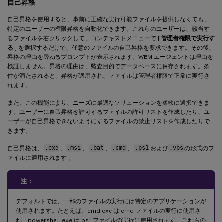
自己昇格
自己昇格を使用すると、事前に正確な実行可能ファイルを提供しなくても、
特定のユーザーの権限昇格を自動化できます。これらのユーザーは、該当す
るファイルを右クリックして、コンテキストメニューで [
管理者権限で実行す
る
] を選択するだけで、任意のファイルの自己昇格を要求できます。その後、
昇格の理由を尋ねるプロンプトが表示されます。WEM エージェントは理由を
検証しません。昇格の理由は、監査目的でデータベースに保存されます。条
件が満たされると、昇格が適用され、ファイルは管理者権限で正常に実行さ
れます。
また、この機能により、ニーズに最適なソリューションを柔軟に選択できま
す。ユーザーに自己昇格を許可するファイルの許可リストを作成したり、ユ
ーザーが自己昇格できないようにするファイルの禁止リストを作成したりで
きます。
自己昇格は、
.exe
、
.msi
、
.bat
、
.cmd
、
.ps1
および
.vbs
の形式のフ
ァイルに適用されます 。
注：
デフォルトでは、一部のファイルの実行には特定のアプリケーションが
使用されます。たとえば、cmd.exe は.cmd ファイルの実行に使用さ
れ、powershell.exe は.ps1 ファイルの実行に使用されます。これらの