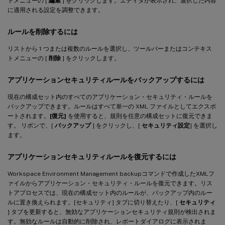
トメニューの [
編集
] をクリックします。エディタが表示され、選択した内容
に適用される設定を調整できます。
ルールを削除するには
リストから 1 つまたは複数のルールを選択し、ツールバーまたはコンテキス
トメニューの [
削除
] をクリックします。
アプリケーションセキュリティルールをバックアップするには
現在の構成セット内のすべてのアプリケーション・セキュリティ・ルールを
バックアップできます。ルールはすべて単一の XML ファイルとしてエクスポ
ートされます。
[復元]
を使用すると、規則を任意の構成セットに復元できま
す。 リボンで、[
バックアップ
] をクリックし、[
セキュリティ設定
] を選択し
ます。
アプリケーションセキュリティルールを復元するには
Workspace Environment Management backupコマンドで作成したXMLフ
ァイルからアプリケーション・セキュリティ・ルールを復元できます。リス
トアプロセスでは、現在の構成セット内のルールが、バックアップ内のルー
ルに置き換えられます。[セキュリティ] タブに切り替えたり、[
セキュリティ
] タブを更新すると、無効なアプリケーションセキュリティ規則が検出されま
す。無効なルールは自動的に削除され、レポートダイアログに表示されま