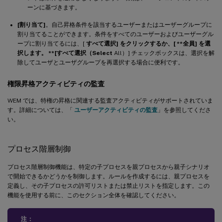
ーンに基づきます。
[割り当て]
。自己昇格条件を該当するユーザーまたはユーザーグループに
割り当てることができます。条件をすべてのユーザーおよびユーザーグル
ープに割り当てるには、[
すべて選択] をクリックするか、[ **全員
] を選
択します。 **[すべて選択（Select
All）] チェックボックスは、選択を解
除してユーザとユーザグループを再選択する場合に便利です。
権限昇格アクティビティの監査
WEM では、特権の昇格に関連する監査アクティビティがサポートされていま
す。詳細については、「
ユーザーアクティビティの監査
」を参照してくださ
い。
プロセス階層制御
プロセス階層制御機能は、特定の子プロセスを親プロセスから親子シナリオ
で開始できるかどうかを制御します。ルールを作成するには、親プロセスを
定義し、その子プロセスの許可リストまたは禁止リストを指定します。この
機能を使用する前に、このセクション全体を確認してください。
注：