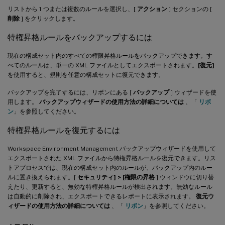
リストから 1 つまたは複数のルールを選択し、[
アクション
] セクションの [
削除
] をクリックします。
特権昇格ルールをバックアップするには
現在の構成セット内のすべての権限昇格ルールをバックアップできます。す
べてのルールは、単一の XML ファイルとしてエクスポートされます。
[復元]
を使用すると、規則を任意の構成セットに復元できます。
バックアップを完了するには、リボンにある [
バックアップ
] ウィザードを使
用します。
バックアップウィザードの使用方法の詳細については
、「
リボ
ン
」を参照してください。
特権昇格ルールを復元するには
Workspace Environment Management バックアップウィザードを使用して
エクスポートされた XML ファイルから特権昇格ルールを復元できます。リス
トアプロセスでは、現在の構成セット内のルールが、バックアップ内のルー
ルに置き換えられます。[
セキュリティ] > [権限の昇格
] ウィンドウに切り替
えたり、更新すると、無効な特権昇格ルールが検出されます。無効なルール
は自動的に削除され、エクスポートできるレポートに表示されます。
復元ウ
ィザードの使用方法の詳細については
、「
リボン
」を参照してください。