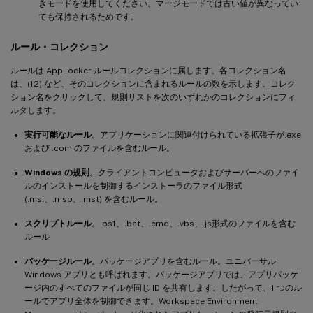
きモードを使用してください。マージモードでは古い値が異なってい
ても保持されるためです。
ルール・コレクション
ルールは AppLocker ルールコレクションに属します。各コレクション名
は、(12) など、そのコレクションに含まれるルールの数を示します。コレク
ション名をクリックして、規則リストを次のいずれかのコレクションにフィ
ルタします。
実行可能なルール
。アプリケーションに関連付けられている拡張子が.exe
および .com のファイルを含むルール。
Windows の規則
。クライアントコンピュータおよびサーバーへのファイ
ルのインストールを制御するインストーラのファイル形式
(.msi、.msp、.mst) を含むルール。
スクリプトルール
。.ps1、.bat、.cmd、.vbs、.js形式のファイルを含む
ルール
パッケージルール
。パッケージアプリを含むルール。ユニバーサル
Windows アプリとも呼ばれます。パッケージアプリでは、アプリパッケ
ージ内のすべてのファイルが同じ ID を共有します。したがって、1 つのル
ールでアプリ全体を制御できます。Workspace Environment