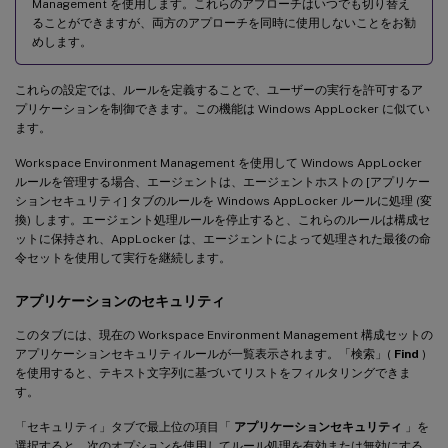
Management を使用します。これらのアプローチはいつでも切り替え
ることができますが、両方のアプローチを同時に使用しないことをお勧
めします。
これらの設定では、ルールを定義することで、ユーザーの実行を許可するア
プリケーションを制御できます。この機能は Windows AppLocker に似てい
ます。
Workspace Environment Management を使用して Windows AppLocker
ルールを管理する場合、エージェントは、エージェントホストの [アプリケー
ションセキュリティ] タブのルールを Windows AppLocker ルールに処理 (変
換) します。エージェント処理ルールを停止すると、これらのルールは構成セ
ットに保持され、AppLocker は、エージェントによって処理された最後の命
令セットを使用して実行を継続します。
アプリケーションのセキュリティ
このタブには、現在の Workspace Environment Management 構成セットの
アプリケーションセキュリティルールが一覧表示されます。「検索」(
Find
)
を使用すると、テキスト文字列に基づいてリストをフィルタリングできま
す。
「セキュリティ」タブで最上位の項目「
アプリケーションセキュリティ
」を
選択すると、次のオプションを使用してルール処理を有効または無効にする