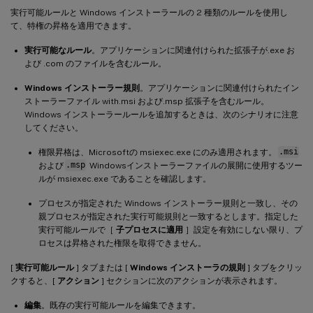
実行可能ルールと Windows インストーラールの 2 種類のルールを使用し
て、特権の昇格を適用できます。
実行可能なルール
。アプリケーションに関連付けられた拡張子が.exe お
よび .com のファイルを含むルール。
Windows インストーラー規則
。アプリケーションに関連付けられたイン
ストーラーファイル with.msi および.msp 拡張子を含むルール。
Windows インストーラールールを追加するときは、次のシナリオに注意
してください。
権限昇格は、Microsoftの msiexec.exe にのみ適用されます。
.msi
および
.msp
Windowsインストーラーファイルの展開に使用するツー
ルが msiexec.exe であることを確認します。
プロセスが指定された Windows インストーラー規則と一致し、その
親プロセスが指定された実行可能規則と一致するとします。指定した
実行可能ルールで［
子プロセスに適用
］設定を有効にしない限り、プ
ロセスは昇格された権限を取得できません。
[
実行可能ルール
] タブまたは [
Windows インストーラの規則
] タブをクリッ
クすると、[
アクション
] セクションに次のアクションが表示されます。
編集
。既存の実行可能ルールを編集できます。