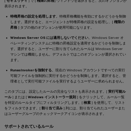
[
セキュリティ
] で [
権限の昇格
] ウィンドウを選択すると、次のオプションが
表示されます。
特権昇格の設定を処理します
。特権昇格機能を有効にするかどうかを制御
します。選択すると、エージェントが特権昇格の設定を処理し、[
権限の
昇格
] タブの他のオプションが使用可能になります。
Windows Server OS には適用しないでください
。Windows Server オ
ペレーティングシステムに特権の昇格設定を適用するかどうかを制御しま
す。選択すると、ユーザーに割り当てられたルールは Windows Server
マシンでは機能しません。デフォルトではこのオプションが選択されてい
ます。
RunasInvokerを強制する
。現在の Windows アカウントですべての実行
可能ファイルを強制的に実行するかどうかを制御します。選択すると、管
理者として実行可能ファイルを実行するようユーザーに求められません。
このタブには、設定したルールの完全なリストも表示されます。[
実行可能ル
ール
] または [
Windows インストーラー規則
] をクリックして、ルール一覧
を特定のルールタイプにフィルタリングします。[
検索
] を使用して、リスト
をフィルタできます。[
割り当て済み
] 列には、割り当てられたユーザーまた
はユーザーグループのチェックマークアイコンが表示されます。
サポートされているルール