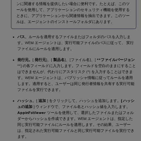
ンに関連する情報を提供したい場合に便利です。たとえば、このツ
ールを使用して、アプリケーションのセキュリティ機能を使用する
ときに、アプリケーションから関連情報を抽出できます。このツー
ルは、エージェントのインストールフォルダにあります。
パス
。ルールを適用するファイルまたはフォルダのパスを入力しま
す。WEM エージェントは、実行可能ファイルのパスに従って、 実行
ファイルにルールを適用します。
発行元。
[
発行元
]、[
製品名
]、[ファイル名]、[
**ファイルバージョン
**] の各フィールドに入力します。フィールドを空白のままにすること
はできませんが、代わりにアスタリスク (*) を入力することはできま
す。WEM エージェントは、パブリッシャ情報に従ってルールを適用
します。適用すると、ユーザーは同じ発行者情報を共有する実行可能
ファイルを実行できます。
ハッシュ
。[
追加
] をクリックして、ハッシュを追加します。
[ ハッシ
ュの追加
] ウィンドウで、ファイル名とハッシュ値を入力します。
AppinFoViewer
ツールを使用して、選択したファイルまたはフォル
ダーからハッシュを作成できます。WEM エージェントは、指定した
同じ実行可能ファイルにルールを適用します。その結果、ユーザー
は、指定された実行可能ファイルと同じ実行可能ファイルを実行でき
ます。