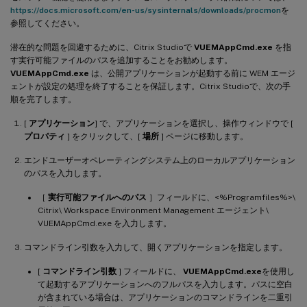
https://docs.microsoft.com/en-us/sysinternals/downloads/procmon
を
参照してください。
潜在的な問題を回避するために、Citrix Studioで
VUEMAppCmd.exe
を指
す実行可能ファイルのパスを追加することをお勧めします。
VUEMAppCmd.exe
は、公開アプリケーションが起動する前に WEM エージ
ェントが設定の処理を終了することを保証します。Citrix Studioで、次の手
順を完了します。
[
アプリケーション
] で、アプリケーションを選択し、操作ウィンドウで [
プロパティ
] をクリックして、[
場所
] ページに移動します。
エンドユーザーオペレーティングシステム上のローカルアプリケーション
のパスを入力します。
［
実行可能ファイルへのパス
］フィールドに、<%Programfiles%>\
Citrix\ Workspace Environment Management エージェント\
VUEMAppCmd.exe を入力します。
コマンドライン引数を入力して、開くアプリケーションを指定します。
[
コマンドライン引数
] フィールドに、
VUEMAppCmd.exe
を使用し
て起動するアプリケーションへのフルパスを入力します。パスに空白
が含まれている場合は、アプリケーションのコマンドラインを二重引