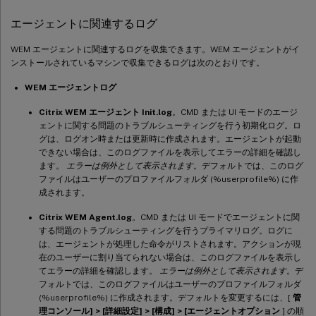
エージェントに関連するログ
WEM エージェントに関連するログを収集できます。WEM エージェントがイ
ンストールされているマシンで収集できるログは次のとおりです。
WEM エージェントログ
Citrix WEM エージェント Init.log
。CMD または UI モードのエージ
ェントに関する問題のトラブルシューティングを行う初期化ログ。ロ
グは、ログオン時または更新時に作成されます。エージェントが起動
できない場合は、このログファイルを表示してエラーの詳細を確認し
ます。
エラーは例外として表示されます
。デフォルトでは、このログ
ファイルはユーザーのプロファイルフォルダ (%userprofile%) に作
成されます。
Citrix WEM Agent.log
。CMD または UI モードでエージェントに関
する問題のトラブルシューティングを行うプライマリログ。ログに
は、エージェントが処理した命令がリストされます。アクションが現
在のユーザーに割り当てられない場合は、このログファイルを表示し
てエラーの詳細を確認します。
エラーは例外として表示されます
。デ
フォルトでは、このログファイルはユーザーのプロファイルフォルダ
(%userprofile%) に作成されます。デフォルトを変更するには、[
管
理コンソール] > [詳細設定] > [構成] > [エージェントオプション
] の順