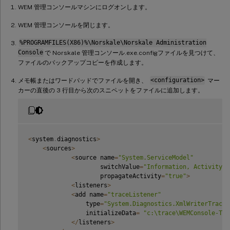
WEM 管理コンソールマシンにログオンします。
WEM 管理コンソールを閉じます。
%PROGRAMFILES(X86)%\Norskale\Norskale Administration
Console
で Norskale 管理コンソール.exe.configファイルを見つけて、
ファイルのバックアップコピーを作成します。
メモ帳またはワードパッドでファイルを開き、
<configuration>
マー
カーの直後の 3 行目から次のスニペットをファイルに追加します。
<
system
.
diagnostics
>
<
sources
>
<
source name
=
"System.ServiceModel"
                    switchValue
=
"Information, ActivityTr
                    propagateActivity
=
"true"
>
<
listeners
>
<
add name
=
"traceListener"
                type
=
"System.Diagnostics.XmlWriterTraceL
                initializeData
=
"c:\trace\WEMConsole-Tra
<
/
listeners
>