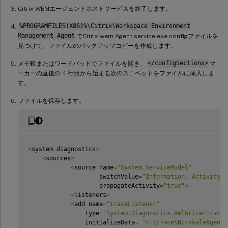
Citrix WEMエージェントホストサービスを終了します。
%PROGRAMFILES(X86)%\Citrix\Workspace Environment
Management Agent
でCitrix.wem.Agent.service.exe.configファイルを
見つけて、ファイルのバックアップコピーを作成します。
メモ帳またはワードパッドでファイルを開き、
</configSections>
マ
ーカーの直後の 4 行目から始まる次のスニペットをファイルに挿入しま
す。
ファイルを保存します。
<
system
.
diagnostics
>
<
sources
>
<
source name
=
"System.ServiceModel"
                    switchValue
=
"Information, ActivityTr
                    propagateActivity
=
"true"
>
<
listeners
>
<
add name
=
"traceListener"
                type
=
"System.Diagnostics.XmlWriterTraceL
                initializeData
=
"c:\trace\NorskaleAgentH