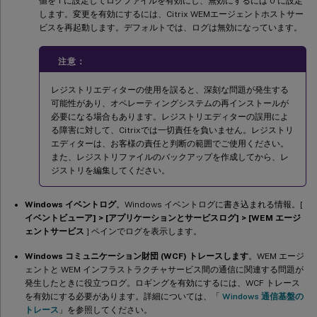
値を 1 に設定してログファイルを有効にし、無効にするには 0 に設定
します。変更を有効にするには、Citrix WEMエージェントホストサー
ビスを再起動します。デフォルトでは、ログは無効になっています。
注意：
レジストリエディターの使用を誤ると、深刻な問題が発生する
可能性があり、オペレーティングシステムの再インストールが
必要になる場合もあります。レジストリエディターの誤用によ
る障害に対して、Citrixでは一切責任を負いません。レジストリ
エディターは、お客様の責任と判断の範囲でご使用ください。
また、レジストリファイルのバックアップを作成してから、レ
ジストリを編集してください。
Windows イベントログ
。Windows イベントログに書き込まれる情報。[
イベントビューア] > [アプリケーションとサービスログ] > [WEM エージ
ェントサービス
] ペインでログを表示します。
Windows コミュニケーション財団 (WCF) トレースします
。WEM エージ
ェントと WEM インフラストラクチャサービス間の通信に関連する問題が
発生したときに役立つログ。ロギングを有効にするには、WCF トレース
を有効にする必要があります。詳細については、「
Windows 通信基盤の
トレース
」を参照してください。