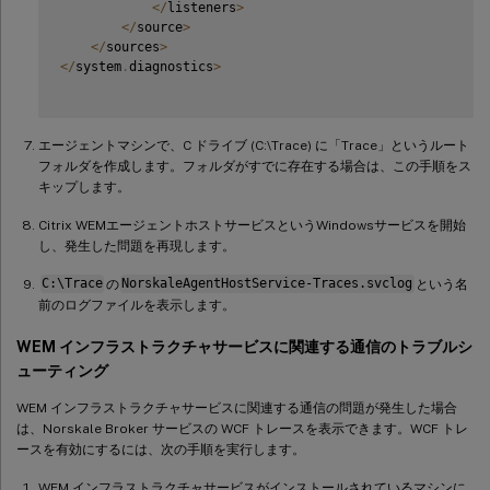
<
/
listeners
>
<
/
source
>
<
/
sources
>
<
/
system
.
diagnostics
>
エージェントマシンで、C ドライブ (C:\Trace) に「Trace」というルート
フォルダを作成します。フォルダがすでに存在する場合は、この手順をス
キップします。
Citrix WEMエージェントホストサービスというWindowsサービスを開始
し、発生した問題を再現します。
C:\Trace
の
NorskaleAgentHostService-Traces.svclog
という名
前のログファイルを表示します。
WEM インフラストラクチャサービスに関連する通信のトラブルシ
ューティング
WEM インフラストラクチャサービスに関連する通信の問題が発生した場合
は、Norskale Broker サービスの WCF トレースを表示できます。WCF トレ
ースを有効にするには、次の手順を実行します。
WEM インフラストラクチャサービスがインストールされているマシンに