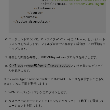
                initializeData
=
"c:\trace\vuemUIAgent-Tr
<
/
listeners
>
<
/
source
>
<
/
sources
>
<
/
system
.
diagnostics
>
エージェントマシンで、C ドライブ (C:\Trace) に「Trace」というルート
フォルダを作成します。フォルダがすでに存在する場合は、この手順をス
キップします。
発生した問題を再現し、VUEMUIAgent.exe プロセスを終了します。
C:\Trace
の
vuemUIAgent-Traces.svclog
という名前のログファイ
ルを表示します。
Citrix.wem.Agent.service.exeサービスのWCFトレースを表示することもで
きます。次の手順を実行します：
WEM エージェントマシンにログオンします。
タスクバーのエージェントアイコンを右クリックし、[
終了
] を選択して
エージェントを閉じます。