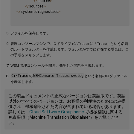
<
/
source
>
<
/
sources
>
<
/
system
.
diagnostics
>
ファイルを保存します。
管理コンソールマシンで、C ドライブ (C:\Trace) に「Trace」という名前
のルートフォルダーを作成します。フォルダがすでに存在する場合は、こ
の手順をスキップします。
WEM 管理コンソールを開き、発生した問題を再現します。
C:\Trace
の
WEMConsole-Traces.svclog
という名前のログファイル
を表示します。
この製品ドキュメントの正式なバージョンは英語版です。英語
以外のすべてのバージョンは、お客様の利便性のためにのみ提
供され、機械翻訳された内容が含まれている場合があります。
詳しくは、
Cloud Software Group home
で機械翻訳に関する
免責事項（Machine Translation Disclaimer）をご覧くださ
い。