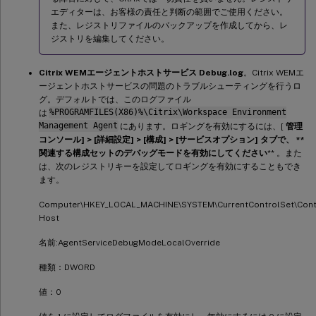
エディターは、お客様の責任と判断の範囲でご使用ください。
また、レジストリファイルのバックアップを作成してから、レ
ジストリを編集してください。
Citrix WEMエージェントホストサービス Debug.log
。Citrix WEMエ
ージェントホストサービスの問題のトラブルシューティングを行うロ
グ。デフォルトでは、このログファイル
は
%PROGRAMFILES(X86)%\Citrix\Workspace Environment
Management Agent
にあります。ロギングを有効にするには、[
管理
コンソール] > [詳細設定] > [構成] > [サービスオプション] タブで、 **
関連する構成セットのデバッグモードを有効にしてください
** 。また
は、次のレジストリキーを設定してロギングを有効にすることもでき
ます。
Computer\HKEY_LOCAL_MACHINE\SYSTEM\CurrentControlSet\Contr
Host
名前:AgentServiceDebugModeLocalOverride
種類：DWORD
値：0