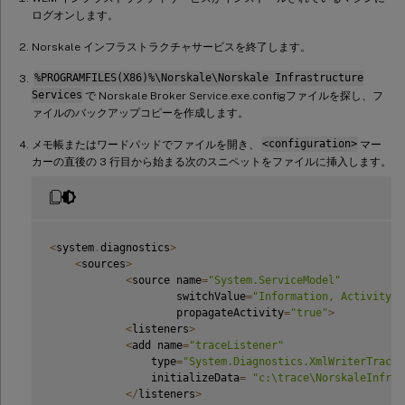
ログオンします。
Norskale インフラストラクチャサービスを終了します。
%PROGRAMFILES(X86)%\Norskale\Norskale Infrastructure
Services
で Norskale Broker Service.exe.configファイルを探し、フ
ァイルのバックアップコピーを作成します。
メモ帳またはワードパッドでファイルを開き、
<configuration>
マー
カーの直後の 3 行目から始まる次のスニペットをファイルに挿入します。
<
system
.
diagnostics
>
<
sources
>
<
source name
=
"System.ServiceModel"
                    switchValue
=
"Information, ActivityTr
                    propagateActivity
=
"true"
>
<
listeners
>
<
add name
=
"traceListener"
                type
=
"System.Diagnostics.XmlWriterTraceL
                initializeData
=
"c:\trace\NorskaleInfras
<
/
listeners
>