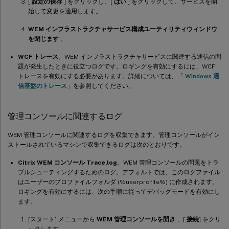
[
設定の保存
] をクリックし、[
はい
] をクリックして、サービスを開
始して変更を適用します。
WEM インフラストラクチャサービス構成ユーティリティウィンドウ
を閉じます
。
WCF トレース
。WEM インフラストラクチャサービスに関連する通信の問
題が発生したときに役立つログです。ロギングを有効にするには、WCF
トレースを有効にする必要があります。詳細については、「
Windows 通
信基盤のトレース
」を参照してください。
管理コンソールに関連するログ
WEM 管理コンソールに関連するログを収集できます。管理コンソールがイン
ストールされているマシンで収集できるログは次のとおりです。
Citrix WEM コンソール Trace.log
。WEM 管理コンソールの問題をトラ
ブルシューティングするためのログ。デフォルトでは、このログファイル
はユーザーのプロファイルフォルダ (%userprofile%) に作成されます。
ロギングを有効にするには、次の手順に従ってデバッグモードを有効にし
ます。
[スタート] メニューから
WEM 管理コンソールを開き
、[
接続
] をクリ
ックします。