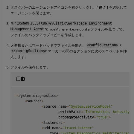
タスクバーのエージェントアイコンを右クリックし、[
終了
] を選択して
エージェントを閉じます。
%PROGRAMFILES(X86)%\Citrix\Workspace Environment
Management Agent
で vueMuiagent.exe.configファイルを見つけて、
ファイルのバックアップコピーを作成します。
メモ帳またはワードパッドでファイルを開き、
<configuration>
と
</configSections>
マーカーの間のセクションに次のスニペットを挿
入します。
ファイルを保存します。
<
system
.
diagnostics
>
<
sources
>
<
source name
=
"System.ServiceModel"
                    switchValue
=
"Information, ActivityTr
                    propagateActivity
=
"true"
>
<
listeners
>
<
add name
=
"traceListener"
                type
=
"System.Diagnostics.XmlWriterTraceL