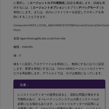
に選択し、[
エージェントログの有効化
] 設定を構成します。詳細を表
示するには、[
エージェントオプション
] タブで [
デバッグモード
] を
有効にします。または、次のレジストリキーを設定してロギングを有
効にすることもできます。
Computer\HKEY_LOCAL_MACHINE\SYSTEM\CurrentControlSet\Contr
Host
名前:AgentDebugModeLocalOverride
種類：DWORD
値：0
値を 1 に設定してログファイルを有効にし、無効にするには 0 に設定
します。変更を有効にするには、Citrix WEMエージェントホストサー
ビスを再起動します。デフォルトでは、ログは無効になっています。
注意：
レジストリエディターの使用を誤ると、深刻な問題が発生する
可能性があり、オペレーティングシステムの再インストールが
必要になる場合もあります。レジストリエディターの誤用によ
る障害に対して、Citrixでは一切責任を負いません。レジストリ