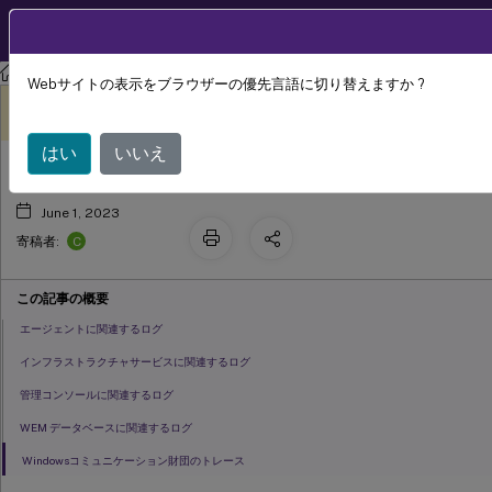
製品ドキュメン
JA
ト
ワークスペース環境管理
Workspace Environment Management 2303
Webサイトの表示をブラウザーの優先言語に切り替えますか ?
ログファイルの表示
このコンテンツは動的に機械
フィードバックを提供する
翻訳されています。
はい
いいえ
June 1, 2023
C
寄稿者:
この記事の概要
エージェントに関連するログ
インフラストラクチャサービスに関連するログ
管理コンソールに関連するログ
WEM データベースに関連するログ
Windowsコミュニケーション財団のトレース