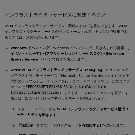
インフラストラクチャサービスに関連するログ
WEM インフラストラクチャサービスに関連するログを収集できます。WEM
インフラストラクチャサービスがインストールされているマシンで収集でき
るログには、次のものがあります。
Windows イベントログ
。Windows イベントログに書き込まれる情報。[
イベントビューア] > [アプリケーションとサービスログ] > [Norskale
Broker Service
] ペインでログを表示します。
Citrix WEM インフラストラクチャサービス Debug.log
。Citrix WEMイ
ンフラストラクチャサービス（Norskale Broker Service.exe）に関する
問題のトラブルシューティングを行うログ。デフォルトでは、このログフ
ァイルは
%PROGRAMFILES(X86)%\ Norskale\Norskale
Infrastructure Services
にあります。このログファイルを有効にす
るには、次の手順に従ってデバッグモードを有効にします。
[スタート] メニューから
WEM インフラストラクチャサービス構成ユ
ーティリティを開きます
。
[
詳細設定
] タブで、[
デバッグモードを有効にする
] を選択します。