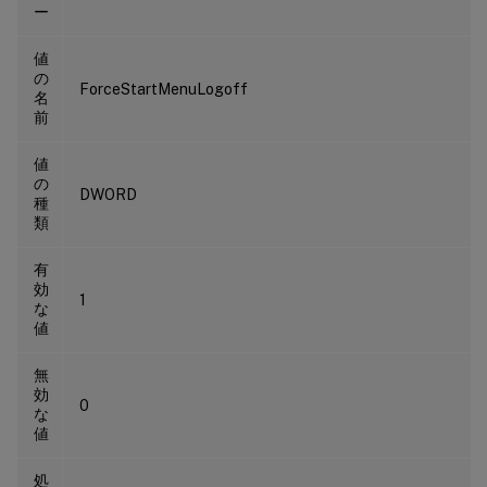
ー
値
の
ForceStartMenuLogoff
名
前
値
の
DWORD
種
類
有
効
1
な
値
無
効
0
な
値
処