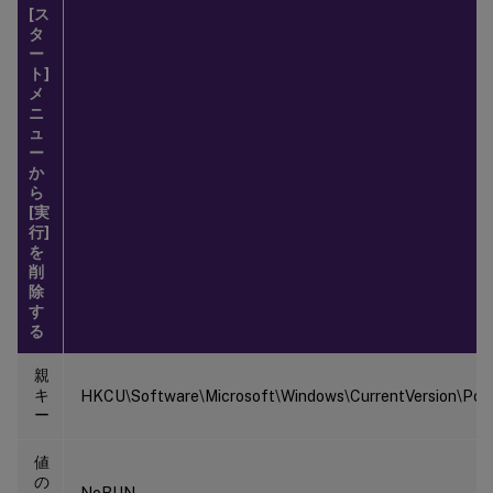
[ス
タ
ー
ト]
メ
ニ
ュ
ー
か
ら
[実
行]
を
削
除
す
る
親
キ
HKCU\Software\Microsoft\Windows\CurrentVersion\Polic
ー
値
の