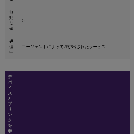
無
効
0
な
値
処
理
エージェントによって呼び出されたサービス
中
デ
バ
イ
ス
と
プ
リ
ン
タ
を
非