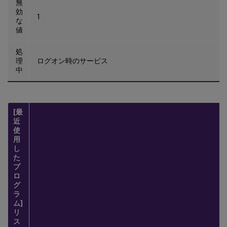
無
効
1
な
値
処
理
ログオン時のサービス
中
[最
近
使
用
し
た
プ
ロ
グ
ラ
ム]
リ
ス