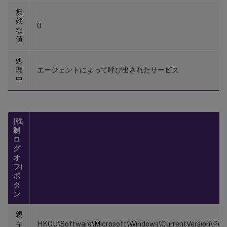
無
効
0
な
値
処
理
エージェントによって呼び出されたサービス
中
[強
制
ロ
グ
オ
フ]
ボ
タ
ン
親
キ
HKCU\Software\Microsoft\Windows\CurrentVersion\Polic