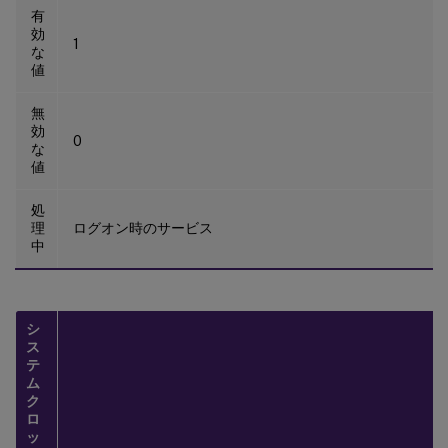
有
効
1
な
値
無
効
0
な
値
処
理
ログオン時のサービス
中
シ
ス
テ
ム
ク
ロ
ッ