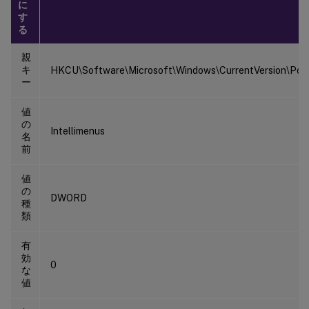
に
す
る
親
キ
HKCU\Software\Microsoft\Windows\CurrentVersion\Polic
ー
値
の
Intellimenus
名
前
値
の
DWORD
種
類
有
効
0
な
値