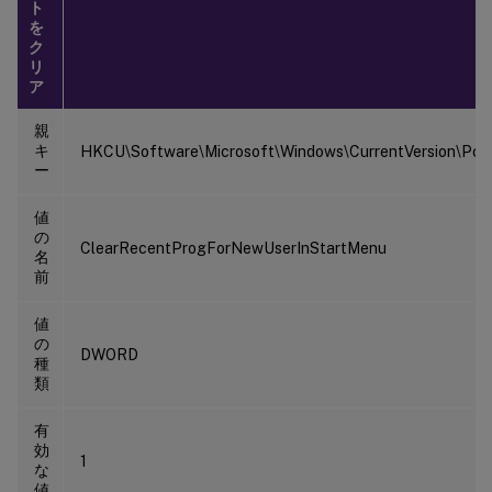
ト
を
ク
リ
ア
親
キ
HKCU\Software\Microsoft\Windows\CurrentVersion\Polic
ー
値
の
ClearRecentProgForNewUserInStartMenu
名
前
値
の
DWORD
種
類
有
効
1
な
値