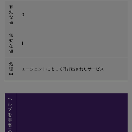
有
効
0
な
値
無
効
1
な
値
処
理
エージェントによって呼び出されたサービス
中
ヘ
ル
プ
を
非
表
示