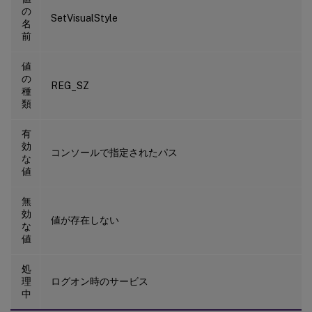
の
SetVisualStyle
名
前
値
の
REG_SZ
種
類
有
効
コンソールで指定されたパス
な
値
無
効
値が存在しない
な
値
処
理
ログオン時のサービス
中