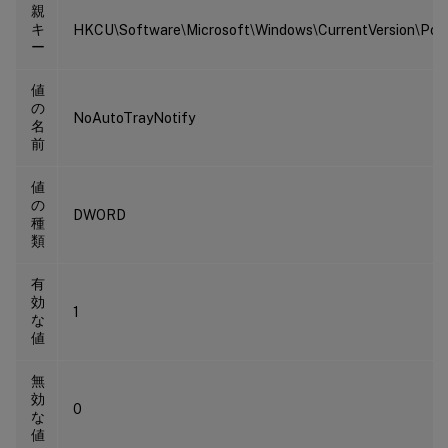
親
キ
HKCU\Software\Microsoft\Windows\CurrentVersion\Polic
ー
値
の
NoAutoTrayNotify
名
前
値
の
DWORD
種
類
有
効
1
な
値
無
効
0
な
値