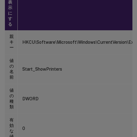
表
示
に
す
る
親
キ
HKCU\Software\Microsoft\Windows\CurrentVersion\Exp
ー
値
の
Start_ShowPrinters
名
前
値
の
DWORD
種
類
有
効
0
な
値