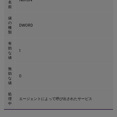
NoRUN
名
前
値
の
DWORD
種
類
有
効
1
な
値
無
効
0
な
値
処
理
エージェントによって呼び出されたサービス
中