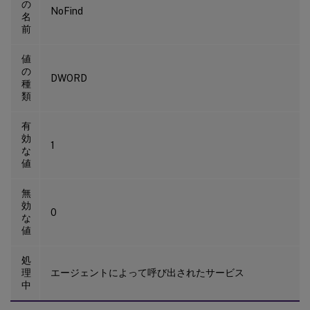
の
NoFind
名
前
値
の
DWORD
種
類
有
効
1
な
値
無
効
0
な
値
処
理
エージェントによって呼び出されたサービス
中