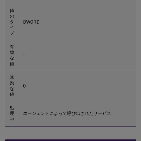
値
の
タ
DWORD
イ
プ
有
効
1
な
値
無
効
0
な
値
処
理
エージェントによって呼び出されたサービス
中