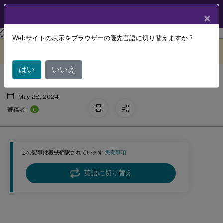
製品ドキュメン
JA
×
ト
ワークスペース環境管理
Workspace Environment Management 2311
Webサイトの表示をブラウザーの優先言語に切り替えますか ?
環境設定のレジストリ値
このコンテンツは動的に機械
フィードバックを提供する
翻訳されています。
はい
いいえ
May 28, 2024
C
寄稿者:
この記事は機械翻訳されています.
免責事項
英語に切り替え
環境設定のレジストリ値