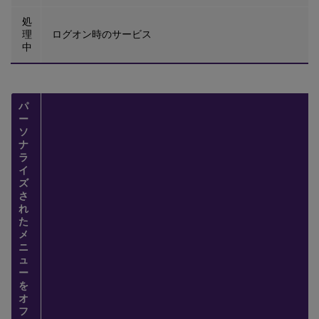
処
理
ログオン時のサービス
中
パ
ー
ソ
ナ
ラ
イ
ズ
さ
れ
た
メ
ニ
ュ
ー
を
オ
フ