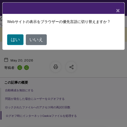
製品ドキュメン
JA
×
ト
XenAppおよびXenDesktop
XenAppおよびXenDesktop 7.15 LTSR
Webサイトの表示をブラウザーの優先言語に切り替えますか ?
高度なポリシー設定
リファレンス
このコンテンツは動的に機械
フィードバックを提供する
翻訳されています。
はい
いいえ
May 20, 2026
C
C
寄稿者:
この記事の概要
自動構成を無効にする
問題が発生した場合にユーザーをログオフする
ロックされたファイルへのアクセス時の再試行回数
ログオフ時にインターネットCookieファイルを処理する