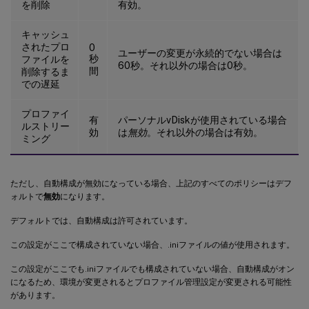
を削除
有効。
キャッシュ
されたプロ
0
ユーザーの変更が永続的でない場合は
秒
ファイルを
60秒。それ以外の場合は0秒。
間
削除するま
での遅延
プロファイ
有
パーソナルvDiskが使用されている場合
ルストリー
効
は
無効
。それ以外の場合は有効。
ミング
ただし、自動構成が無効になっている場合、上記のすべてのポリシーはデフ
ォルトで
無効
になります。
デフォルトでは、自動構成は許可されています。
この設定がここで構成されていない場合、.iniファイルの値が使用されます。
この設定がここでも.iniファイルでも構成されていない場合、自動構成がオン
になるため、環境が変更されるとプロファイル管理設定が変更される可能性
があります。