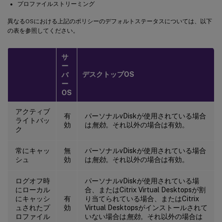
プロファイルストリーミング
異なるOSにおける上記のポリシーのデフォルトステータスについては、以下
の表を参照してください。
サ
ー
デスクトップOS
バ
ー
OS
アクティブ
有
パーソナルvDiskが使用されている場合
ライトバッ
効
は
無効
。それ以外の場合は有効。
ク
常にキャッ
無
パーソナルvDiskが使用されている場合
シュ
効
は
無効
。それ以外の場合は有効。
ログオフ時
パーソナルvDiskが使用されている場
にローカル
合、またはCitrix Virtual Desktopsが割
にキャッシ
有
り当てられている場合、またはCitrix
ュされたプ
効
Virtual Desktopsがインストールされて
ロファイル
いない場合は
無効
。それ以外の場合は