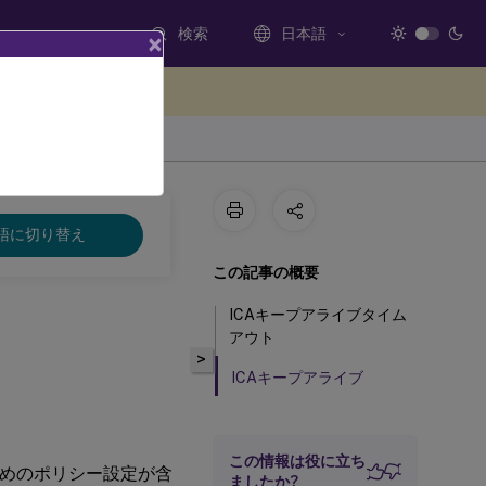
検索
日本語
×
ードバックを提供する
語に切り替え
この記事の概要
ICAキープアライブタイム
アウト
>
ICAキープアライブ
この情報は役に立ち
めのポリシー設定が含
ましたか?