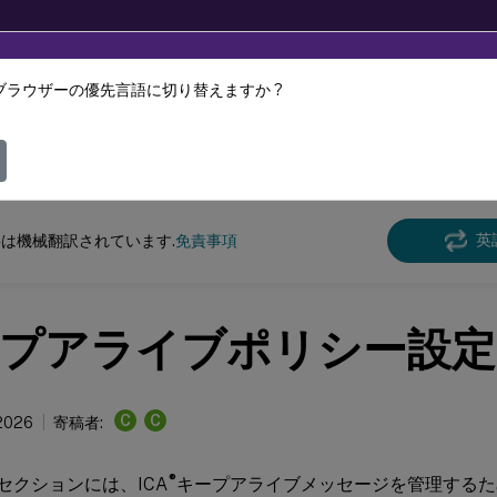
ブラウザーの優先言語に切り替えますか ?
ツは動的に機械翻訳されています。
フィ
pおよびXenDesktop
XenAppおよびXenDesktop 7.15 LTSR
リファレンス
英
は機械翻訳されています.
免責事項
プアライブポリシー設定
C
C
2026
寄稿者:
®
iveセクションには、ICA
キープアライブメッセージを管理するた