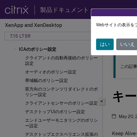
製品ドキュメント
XenApp and XenDesktop
Webサイトの表示を
このコンテン
7.15 LTSR
XenAp
はい
いいえ
ICAのポリシー設定
クライアントの自動再接続のポリシー
設定
この記事
オーディオのポリシー設定
帯域幅のポリシー設定
双方向のコンテンツリダイレクトのポ
キー
リシー設定
<
クライアントセンサーのポリシー設定
デスクトップUIのポリシー設定
May 20, 
エンドユーザーモニタリングのポリシ
ー設定
Keep Al
デスクトップエクスペリエンス拡張の