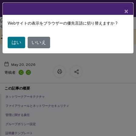
製品ドキュメン
JA
×
ト
XenAppおよびXenDesktop
XenAppおよびXenDesktop 7.15 LTSR
Webサイトの表示をブラウザーの優先言語に切り替えますか ?
フェデレーション認証サービス のセキ
セキュリティ
このコンテンツは動的に機械
フィードバックを提供する
ュリティとネットワーク構成
翻訳されています。
はい
いいえ
May 20, 2026
C
C
寄稿者:
この記事の概要
ネットワークアーキテクチャ
ファイアウォールとネットワークセキュリティ
管理に関する責任
グループポリシー設定
証明書テンプレート