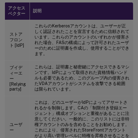
アクセス
説明
ベクター
これらのKerberosアカウントは、ユーザーが正
しく認証されたことを宣言するために信頼されて
ストア
います。これらのアカウントのいずれかが侵害さ
フロン
れた場合、FASの構成によって許可されたユーザ
ト [IdP]
ーのために証明書を作成し、使用することができ
ます。
これらは、証明書と秘密鍵にアクセスできるマシ
ブイデ
ンです。IdPによって取得された資格情報ハンド
ィーエ
ルも必要であるため、このグループ内の侵害され
ー
たVDAアカウントがシステムを攻撃できる範囲
[Relying
party]
は限られています。
これは、どのユーザーがIdPによってアサートさ
れるかを制御します。CAの「制限付き登録エー
ジェント」構成オプションと重複があることに注
意してください。一般的に、このリストには非特
ユーザ
権アカウントのみを含めることをお勧めします。
ー
これにより、侵害されたStoreFrontアカウント
がより高い管理レベルに特権を昇格させることを