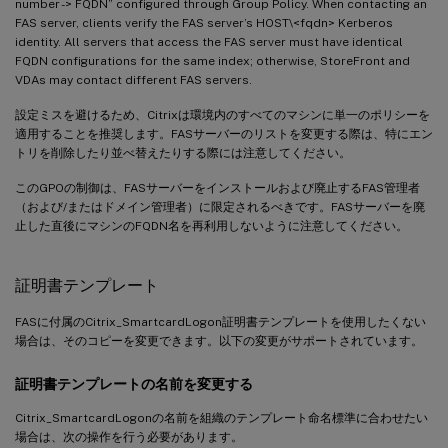
number -> FQDN” configured through Group Policy. When contacting an
FAS server, clients verify the FAS server’s HOST\<fqdn> Kerberos
identity. All servers that access the FAS server must have identical
FQDN configurations for the same index; otherwise, StoreFront and
VDAs may contact different FAS servers.
設定ミスを避けるため、Citrixは環境内のすべてのマシンに単一のポリシーを
適用することを推奨します。FASサーバーのリストを変更する際は、特にエン
トリを削除したり並べ替えたりする際には注意してください。
このGPOの制御は、FASサーバーをインストールおよび廃止するFAS管理者
（および/またはドメイン管理者）に限定されるべきです。FASサーバーを廃
止した直後にマシンのFQDN名を再利用しないように注意してください。
証明書テンプレート
FASに付属のCitrix_SmartcardLogon証明書テンプレートを使用したくない
場合は、そのコピーを変更できます。以下の変更がサポートされています。
証明書テンプレートの名前を変更する
Citrix_SmartcardLogonの名前を組織のテンプレート命名標準に合わせたい
場合は、次の操作を行う必要があります。