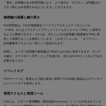
「署名」証明書のみが利用可能になり、より強力な「ログオン」証明書はロ
グオン時にのみ使用されるようにすることができます。
秘密鍵の保護と鍵の長さ
FAS管理者は、FASが秘密鍵をハードウェアセキュリティモジュール
（HSM）またはトラステッドプラットフォームモジュール（TPM）に保存す
るように構成できます。Citrixは、少なくともRA証明書の秘密鍵をTPMに保
存して保護することを推奨しています。このオプションは、「オフライン」
証明書要求プロセスの一部として提供されます。
同様に、ユーザー証明書の秘密鍵はTPMまたはHSMに保存できます。すべて
の鍵は「エクスポート不可」として生成され、長さは2048ビット以上である
必要があります。
イベントログ
FASサーバーは、監査および侵入検知に使用できる詳細な構成およびランタイ
ムイベントログを提供します。
管理アクセスと管理ツール
FASには、リモート管理機能（相互認証Kerberos）とツールが含まれていま
す。「ローカル管理者グループ」のメンバーは、FAS構成を完全に制御できま