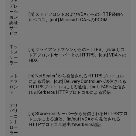
フェ
デレ
ーシ
[in] ストアフロントおよびVDAからのHTTP経由ケ
ョン
ルベロス、[out] Microsoft CAへのDCOM
認証
サー
ビス
ネッ
[in] クライアントマシンからのHTTPS、[in/out] ス
トス
トアフロントサーバーとのHTTPS、[out] VDAへの
ケー
HDX
ラー
®
スト
[in] NetScaler
から発信されるHTTPSプロトコル
アフ
による通信、[out] Delivery Controllerへ送信される
ロン
HTTPSプロトコルによる通信、[out] FASへ送信さ
ト
れるKerberos HTTPプロトコルによる通信
デリ
バリ
[in] StoreFrontサーバーから発信されるHTTPSプロ
ーコ
トコルによる通信、[in/out] VDAから発信される
ント
HTTPプロトコル経由のKerberos認証
ロー
ラー