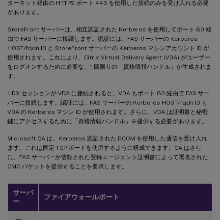
ターネット経由の HTTPS ポート 443 を使用した接続のみを受け入れる必要
があります。
StoreFront サーバーは、相互認証された Kerberos を使用してポート 80 経
由で FAS サーバーに接続します。認証には、FAS サーバーの Kerberos
HOST/fqdn ID と StoreFront サーバーの Kerberos マシンアカウント ID が
使用されます。これにより、Citrix Virtual Delivery Agent (VDA) がユーザー
をログオンするために必要な、1 回限りの「資格情報ハンドル」が生成されま
す。
HDX セッションが VDA に接続されると、VDA もポート 80 経由で FAS サー
バーに接続します。認証には、FAS サーバーの Kerberos HOST/fqdn ID と
VDA の Kerberos マシン ID が使用されます。さらに、VDA は証明書と秘密
鍵にアクセスするために「資格情報ハンドル」を提供する必要があります。
Microsoft CA は、Kerberos 認証された DCOM を使用した通信を受け入れ
ます。これは固定 TCP ポートを使用するように構成できます。CA はさら
に、FAS サーバーが信頼された登録エージェント証明書によって署名された
CMC パケットを提供することを要求します。
サーバ
ファイアウォールポート
ー