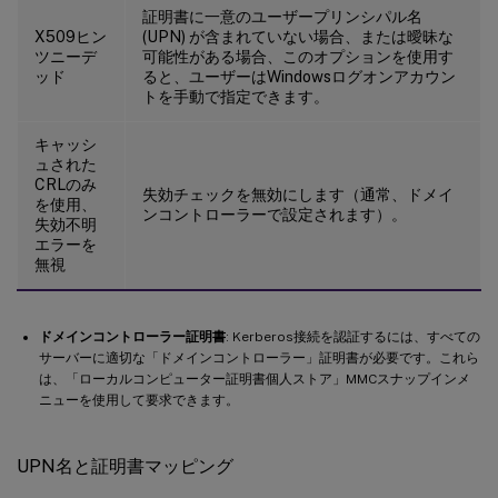
証明書に一意のユーザープリンシパル名
X509ヒン
(UPN) が含まれていない場合、または曖昧な
ツニーデ
可能性がある場合、このオプションを使用す
ッド
ると、ユーザーはWindowsログオンアカウン
トを手動で指定できます。
キャッシ
ュされた
CRLのみ
失効チェックを無効にします（通常、ドメイ
を使用、
ンコントローラーで設定されます）。
失効不明
エラーを
無視
ドメインコントローラー証明書
: Kerberos接続を認証するには、すべての
サーバーに適切な「ドメインコントローラー」証明書が必要です。これら
は、「ローカルコンピューター証明書個人ストア」MMCスナップインメ
ニューを使用して要求できます。
UPN名と証明書マッピング