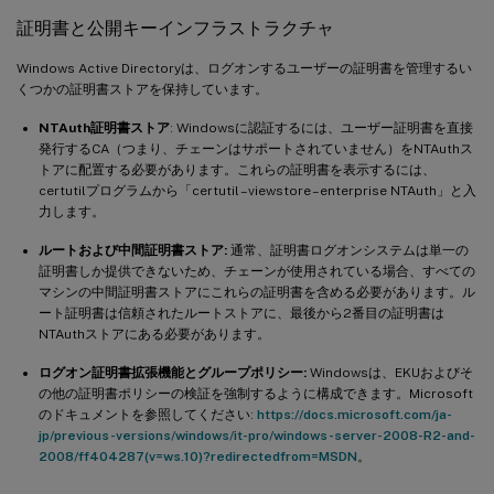
証明書と公開キーインフラストラクチャ
Windows Active Directoryは、ログオンするユーザーの証明書を管理するい
くつかの証明書ストアを保持しています。
NTAuth証明書ストア
: Windowsに認証するには、ユーザー証明書を直接
発行するCA（つまり、チェーンはサポートされていません）をNTAuthス
トアに配置する必要があります。これらの証明書を表示するには、
certutilプログラムから「certutil –viewstore –enterprise NTAuth」と入
力します。
ルートおよび中間証明書ストア:
通常、証明書ログオンシステムは単一の
証明書しか提供できないため、チェーンが使用されている場合、すべての
マシンの中間証明書ストアにこれらの証明書を含める必要があります。ル
ート証明書は信頼されたルートストアに、最後から2番目の証明書は
NTAuthストアにある必要があります。
ログオン証明書拡張機能とグループポリシー:
Windowsは、EKUおよびそ
の他の証明書ポリシーの検証を強制するように構成できます。Microsoft
のドキュメントを参照してください:
https://docs.microsoft.com/ja-
jp/previous-versions/windows/it-pro/windows-server-2008-R2-and-
2008/ff404287(v=ws.10)?redirectedfrom=MSDN
。