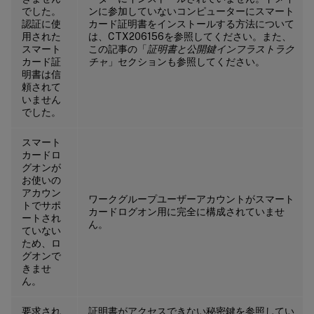
でした。
ンに参加していないコンピューターにスマート
認証に使
カード証明書をインストールする方法について
用された
は、CTX206156を参照してください。また、
スマート
この記事の「
証明書と公開鍵インフラストラク
カード証
チャ
」セクションも参照してください。
明書は信
頼されて
いません
でした。
スマート
カードロ
グオンが
お使いの
アカウン
ワークグループユーザーアカウントがスマート
トでサポ
カードログオン用に完全に構成されていませ
ートされ
ん。
ていない
ため、ロ
グオンで
きませ
ん。
要求され
証明書がアクセスできない秘密鍵を参照してい