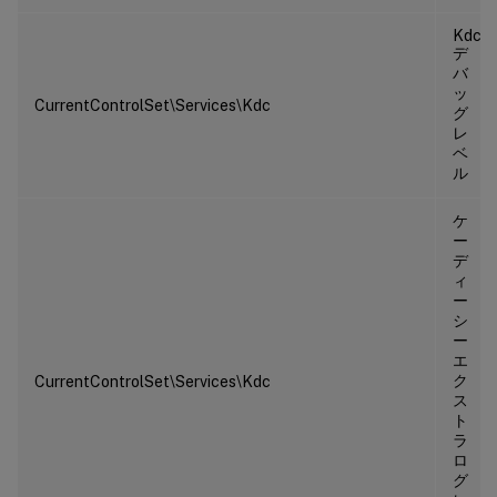
Kdc
デ
バ
ッ
CurrentControlSet\Services\Kdc
グ
レ
ベ
ル
ケ
ー
デ
ィ
ー
シ
ー
エ
ク
CurrentControlSet\Services\Kdc
ス
ト
ラ
ロ
グ