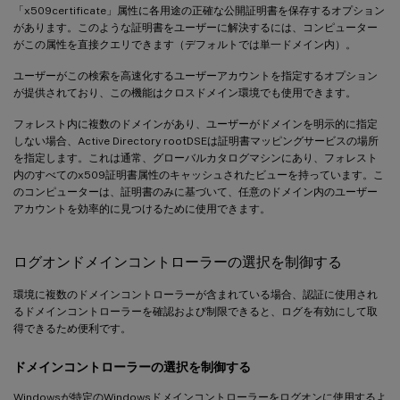
「x509certificate」属性に各用途の正確な公開証明書を保存するオプション
があります。このような証明書をユーザーに解決するには、コンピューター
がこの属性を直接クエリできます（デフォルトでは単一ドメイン内）。
ユーザーがこの検索を高速化するユーザーアカウントを指定するオプション
が提供されており、この機能はクロスドメイン環境でも使用できます。
フォレスト内に複数のドメインがあり、ユーザーがドメインを明示的に指定
しない場合、Active Directory rootDSEは証明書マッピングサービスの場所
を指定します。これは通常、グローバルカタログマシンにあり、フォレスト
内のすべてのx509証明書属性のキャッシュされたビューを持っています。こ
のコンピューターは、証明書のみに基づいて、任意のドメイン内のユーザー
アカウントを効率的に見つけるために使用できます。
ログオンドメインコントローラーの選択を制御する
環境に複数のドメインコントローラーが含まれている場合、認証に使用され
るドメインコントローラーを確認および制限できると、ログを有効にして取
得できるため便利です。
ドメインコントローラーの選択を制御する
Windowsが特定のWindowsドメインコントローラーをログオンに使用するよ