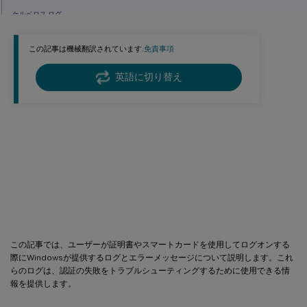
ケルベロス ログ
イベントログメッセージ
この記事は機械翻訳されています.
免責事項
ドメインコントローラーのCAPI2ログ
ドメインコントローラーのセキュリティログ
英語に切り替え
VDAセキュリティログ
ブイディーエー シーエーピーアイ ログ
フェデレーション認証サービス
VDAシステムログ
エンドユーザーのエラーメッセージ
Windowsログオンの問題のトラブル
関連する情報
シューティング
この記事では、ユーザーが証明書やスマートカードを使用してログオンする
際にWindowsが提供するログとエラーメッセージについて説明します。これ
らのログは、認証の失敗をトラブルシューティングするために使用できる情
報を提供します。