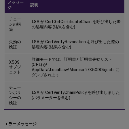
メッセー
説明
ジ
チェー
LSA が CertGetCertificateChain を呼び出した際
ンの構
の処理内容 (結果を含む)
築
失効の
LSA が CertVerifyRevocation を呼び出した際の
検証
処理内容 (結果を含む)
詳細モードでは、証明書と証明書失効リスト
X509
(CRL) が
オブジ
AppData\LocalLow\Microsoft\X509Objects に
ェクト
ダンプされます
チェー
ンポリ
LSA が CertVerifyChainPolicy を呼び出しました
シーの
(パラメーターを含む)
検証
エラーメッセージ