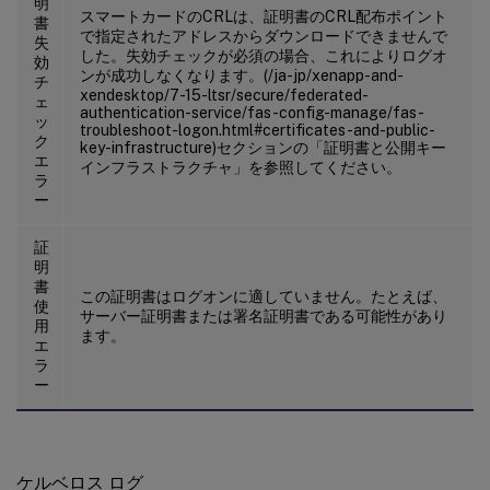
明
スマートカードのCRLは、証明書のCRL配布ポイント
書
で指定されたアドレスからダウンロードできませんで
失
した。失効チェックが必須の場合、これによりログオ
効
ンが成功しなくなります。(/ja-jp/xenapp-and-
チ
xendesktop/7-15-ltsr/secure/federated-
ェ
authentication-service/fas-config-manage/fas-
ッ
troubleshoot-logon.html#certificates-and-public-
ク
key-infrastructure)セクションの「証明書と公開キー
エ
インフラストラクチャ」を参照してください。
ラ
ー
証
明
書
この証明書はログオンに適していません。たとえば、
使
サーバー証明書または署名証明書である可能性があり
用
ます。
エ
ラ
ー
ケルベロス ログ