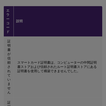
エ
ラ
ー
説明
コ
ー
ド
証
明
書
が
信
頼
スマートカード証明書は、コンピューターの中間証明
さ
書ストアおよび信頼されたルート証明書ストアにある
れ
証明書を使用して構築できませんでした。
て
い
ま
せ
ん
証