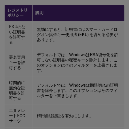
レジストリ
説明
ポリシー
EKUのな
無効にすると、証明書にはスマートカードロ
い証明書
グオン拡張キー使用法 (EKU) を含める必要が
を許可す
あります。
る
デフォルトでは、WindowsはRSA復号化を許
署名専用
可しない証明書の秘密キーを除外します。こ
キーを許
のオプションはそのフィルターを上書きしま
可する
す。
時間的に
デフォルトでは、Windowsは期限切れの証明
無効な証
書を除外します。このオプションはそのフィ
明書を許
ルターを上書きします。
可する
エヌメレ
ートECC
楕円曲線認証を有効にします。
サーツ