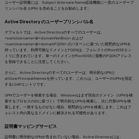
ユーザー証明書には、Subject Alternate Name拡張機能に一意のユーザープ
リンシパル名 (UPN) を含めることをお勧めします。
Active Directory のユーザープリンシパル名
デフォルトでは、Active Directoryのすべてのユーザーは、
<samUsername>@<domainNetBios> および
<samUsername>@<domainFQDN> のパターンに基づいた暗黙的なUPNを
持っています。利用可能なドメインとFQDNは、フォレストのRootDSEエン
トリに含まれています。単一のドメインがRootDSEに複数のFQDNアドレス
を登録できることに注意してください。
さらに、Active Directoryのすべてのユーザーは、明示的なUPNと
altUserPrincipalNamesを持っています。これらは、ユーザーのUPNを指定
するLDAPエントリです。
UPNでユーザーを検索する場合、Windowsはまず現在のドメイン（UPNを検
索するプロセスのIDに基づく）で明示的なUPNを検索し、次に代替UPNを検
索します。一致するものがない場合、暗黙的なUPNを検索します。これはフ
ォレスト内の異なるドメインに解決される可能性があります。
証明書マッピングサービス
証明書に明示的なUPNが含まれていない場合、Active Directoryには、