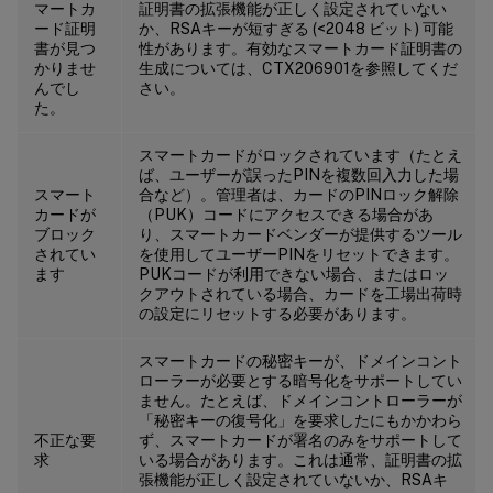
マートカ
証明書の拡張機能が正しく設定されていない
ード証明
か、RSAキーが短すぎる (<2048 ビット) 可能
書が見つ
性があります。有効なスマートカード証明書の
かりませ
生成については、CTX206901を参照してくだ
んでし
さい。
た。
スマートカードがロックされています（たとえ
ば、ユーザーが誤ったPINを複数回入力した場
スマート
合など）。管理者は、カードのPINロック解除
カードが
（PUK）コードにアクセスできる場合があ
ブロック
り、スマートカードベンダーが提供するツール
されてい
を使用してユーザーPINをリセットできます。
ます
PUKコードが利用できない場合、またはロッ
クアウトされている場合、カードを工場出荷時
の設定にリセットする必要があります。
スマートカードの秘密キーが、ドメインコント
ローラーが必要とする暗号化をサポートしてい
ません。たとえば、ドメインコントローラーが
「秘密キーの復号化」を要求したにもかかわら
不正な要
ず、スマートカードが署名のみをサポートして
求
いる場合があります。これは通常、証明書の拡
張機能が正しく設定されていないか、RSAキ