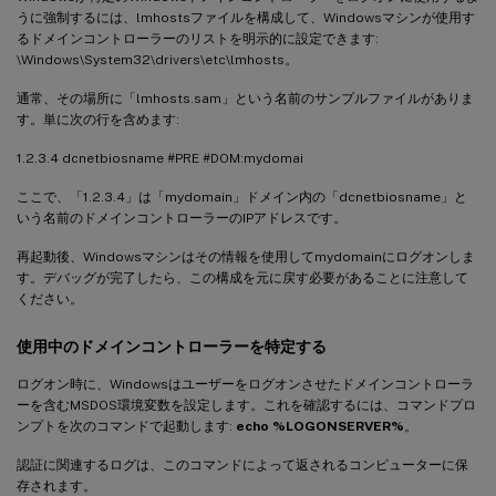
うに強制するには、lmhostsファイルを構成して、Windowsマシンが使用す
るドメインコントローラーのリストを明示的に設定できます:
\Windows\System32\drivers\etc\lmhosts。
通常、その場所に「lmhosts.sam」という名前のサンプルファイルがありま
す。単に次の行を含めます:
1.2.3.4 dcnetbiosname #PRE #DOM:mydomai
ここで、「1.2.3.4」は「mydomain」ドメイン内の「dcnetbiosname」と
いう名前のドメインコントローラーのIPアドレスです。
再起動後、Windowsマシンはその情報を使用してmydomainにログオンしま
す。デバッグが完了したら、この構成を元に戻す必要があることに注意して
ください。
使用中のドメインコントローラーを特定する
ログオン時に、Windowsはユーザーをログオンさせたドメインコントローラ
ーを含むMSDOS環境変数を設定します。これを確認するには、コマンドプロ
ンプトを次のコマンドで起動します:
echo %LOGONSERVER%
。
認証に関連するログは、このコマンドによって返されるコンピューターに保
存されます。