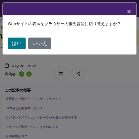
製品ドキュメン
JA
×
ト
XenAppおよびXenDesktop
XenAppおよびXenDesktop 7.15 LTSR
Webサイトの表示をブラウザーの優先言語に切り替えますか ?
フェデレーション認証サービス
セキュリティ
このコンテンツは動的に機械
フィードバックを提供する
Windowsログオンの問題のトラブルシ
翻訳されています。
はい
いいえ
ューティング
May 20, 2026
C
C
寄稿者:
この記事の概要
証明書と公開キーインフラストラクチャ
UPN名と証明書マッピング
ログオンドメインコントローラーの選択を制御する
アカウント監査イベントを有効にする
証明書検証ログ