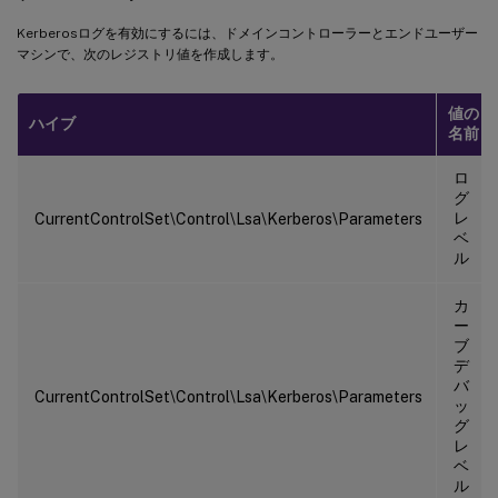
Kerberosログを有効にするには、ドメインコントローラーとエンドユーザー
マシンで、次のレジストリ値を作成します。
値の
ハイブ
名前
ロ
グ
レ
CurrentControlSet\Control\Lsa\Kerberos\Parameters
ベ
ル
カ
ー
ブ
デ
バ
CurrentControlSet\Control\Lsa\Kerberos\Parameters
ッ
グ
レ
ベ
ル