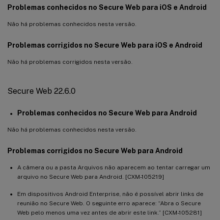
Secure Web 19.6.5
Problemas conhecidos no Secure Web para iOS e Android
Secure Web 19.5.5
Não há problemas conhecidos nesta versão.
Secure Web 19.5.0
Problemas corrigidos no Secure Web para iOS e Android
Secure Web 19.4.5
Não há problemas corrigidos nesta versão.
Secure Web 19.3.5
Secure Web 19.3.0
Secure Web 22.6.0
Secure Web 19.2.0
Secure Web 19.1.0
Problemas conhecidos no Secure Web para Android
Secure Web 18.12.0
Não há problemas conhecidos nesta versão.
Secure Web 18.11.5
Problemas corrigidos no Secure Web para Android
Secure Web 10.8.65
Secure Web 10.8.60
A câmera ou a pasta Arquivos não aparecem ao tentar carregar um
arquivo no Secure Web para Android. [CXM-105219]
Secure Web 10.8.55
Em dispositivos Android Enterprise, não é possível abrir links de
Secure Web 10.8.50
reunião no Secure Web. O seguinte erro aparece: “Abra o Secure
Secure Web 10.8.45
Web pelo menos uma vez antes de abrir este link.” [CXM-105281]