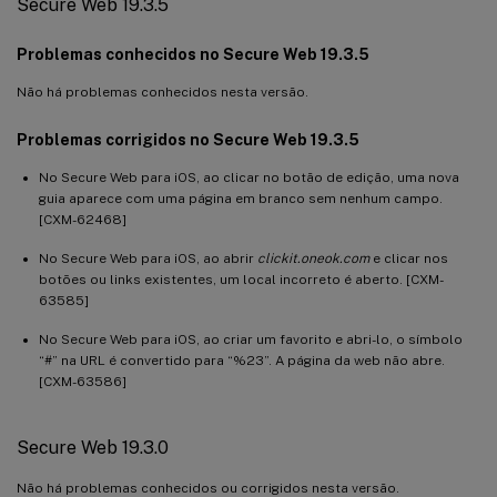
Secure Web 19.3.5
Problemas conhecidos no Secure Web 19.3.5
Não há problemas conhecidos nesta versão.
Problemas corrigidos no Secure Web 19.3.5
No Secure Web para iOS, ao clicar no botão de edição, uma nova
guia aparece com uma página em branco sem nenhum campo.
[CXM-62468]
No Secure Web para iOS, ao abrir
clickit.oneok.com
e clicar nos
botões ou links existentes, um local incorreto é aberto. [CXM-
63585]
No Secure Web para iOS, ao criar um favorito e abri-lo, o símbolo
“#” na URL é convertido para “%23”. A página da web não abre.
[CXM-63586]
Secure Web 19.3.0
Não há problemas conhecidos ou corrigidos nesta versão.