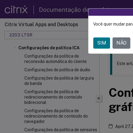
Documentação de produtos
Citrix Virtual Apps and Desktops
Você quer mudar para
Este conteúdo
2203 LTSR
Citrix 
SIM
NÃO
Configurações de política ICA
Configurações da política de
reconexão automática do cliente
Este art
Configurações de política de áudio
Configurações da política de largura
de banda
Conf
Configurações de política de
redirecionamento de conteúdo
<
gráf
bidirecional
Configurações da política de
redirecionamento de conteúdo do
navegador
April 27,
Configurações da política de sensores