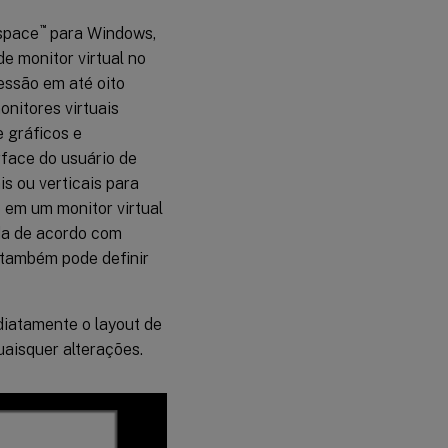
exibição
for
™
kspace
para Windows,
degradado
e monitor virtual no
essão em até oito
Otimizar
onitores virtuais
para
e gráficos e
carga
de
erface do usuário de
trabalho
is ou verticais para
de
gráficos
e em um monitor virtual
3D
ida de acordo com
Enfileiramento
 também pode definir
e descarte
Usar codec
diatamente o layout de
de vídeo para
compactação
uaisquer alterações.
Usar
codificação
de
hardware