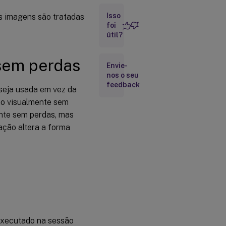
gráficos
Isso
as imagens são tratadas
foi
Layout
útil?
de
exibição
virtual
sem perdas
Envie-
nos o seu
feedback
Compartilhamento
seja usada em vez da
de tela
o visualmente sem
Limite
nte sem perdas, mas
de
ação altera a forma
memória
de
exibição
Preferência
de
degradação
do modo de
exibição
 executado na sessão