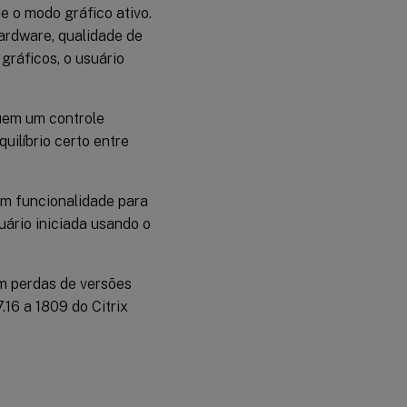
Visualização
e o modo gráfico ativo.
dinâmica de
ardware, qualidade de
janelas
gráficos, o usuário
Cache
de
imagem
uem um controle
uilíbrio certo entre
Modo gráfico
legado - não
suportado.
Apenas para
em funcionalidade para
compatibilidade
uário iniciada usando o
com versões
anteriores
Profundidade
em perdas de versões
máxima de
.16 a 1809 do Citrix
cor permitida
Notificar
usuário
quando o
modo de