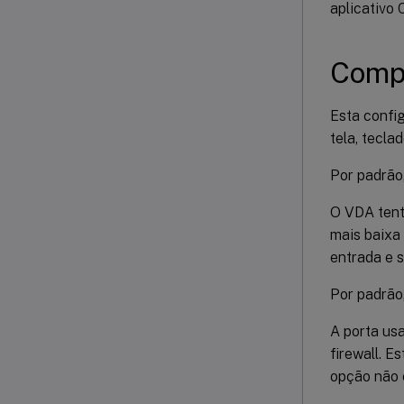
aplicativo 
Compa
Esta confi
tela, tecla
Por padrão,
O VDA tent
mais baixa
entrada e s
Por padrão
A porta us
firewall. E
opção não 