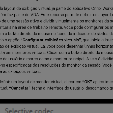
e layout de exibição virtual, já parte do aplicativo Citrix Wor
m faz parte do VDA. Este recurso permite definir um layout d
de uma sessão ativa e dividir virtualmente os monitores da s
irtuais na área de trabalho remota. Você pode configurar os m
m o botão direito do mouse no ícone do indicador de status d
do a opção
“Configurar exibições virtuais”
, que inicia a int
o de exibição virtual. Lá, você pode desenhar linhas horizonta
ela em monitores virtuais. Clicar com o botão direito do mous
e do usuário o marca como o monitor principal. A tela é divid
ns especificadas das resoluções do monitor da sessão. Você
 as exibições virtuais.
efinir um layout de monitor virtual, clicar em
“OK”
aplica ime
rtual.
“Cancelar”
fecha a interface do usuário, descartando q