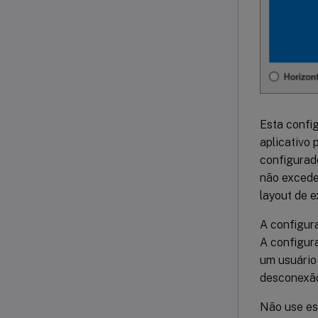
Esta confi
aplicativo 
configurado
não exceder
layout de e
A configura
A configur
um usuário 
desconexão
Não use es