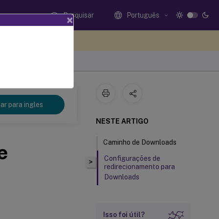
Pesquisar
Português
×
eedback aqui
r para ingles
NESTE ARTIGO
Caminho de Downloads
e
Configurações de
>
redirecionamento para
Downloads
Isso foi útil?