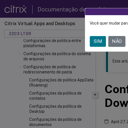
gerenciamento de carga
Documentação de produtos
Configurações da política de
gerenciamento de perfis
Citrix Virtual Apps and Desktops
Você quer mudar para
Configurações avançadas de política
Este conteúdo
Configurações básicas de política
2203 LTSR
Citrix 
Configurações de política entre
SIM
NÃO
plataformas
Configurações da política do sistema
de arquivos
Este art
Configurações de política de
redirecionamento de pasta
Configurações de política AppData
Conf
(Roaming)
Configurações da política de
<
contatos
Dow
Configurações da política de
Desktop
Configurações da política de
April 27,
documentos