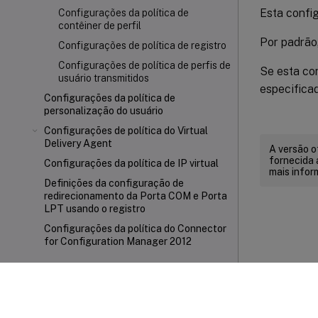
Esta confi
Configurações da política de
contêiner de perfil
Por padrão
Configurações de política de registro
Configurações de política de perfis de
Se esta co
usuário transmitidos
especifica
Configurações da política de
personalização do usuário
Configurações de política do Virtual
Delivery Agent
A versão o
fornecida 
Configurações da política de IP virtual
mais infor
Definições da configuração de
redirecionamento da Porta COM e Porta
LPT usando o registro
Configurações da política do Connector
for Configuration Manager 2012