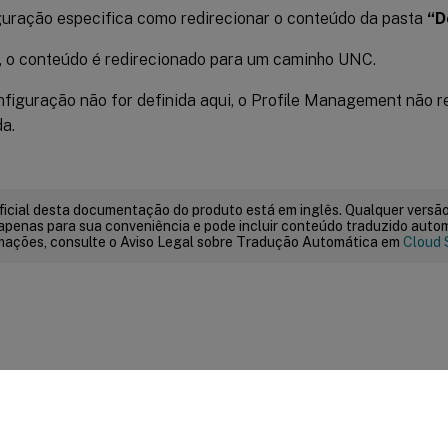
guração especifica como redirecionar o conteúdo da pasta
“D
, o conteúdo é redirecionado para um caminho UNC.
nfiguração não for definida aqui, o Profile Management não r
da.
ficial desta documentação do produto está em inglês. Qualquer versão
apenas para sua conveniência e pode incluir conteúdo traduzido auto
mações, consulte o Aviso Legal sobre Tradução Automática em
Cloud 