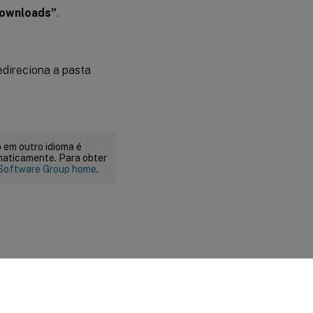
ownloads”
.
edireciona a pasta
 em outro idioma é
maticamente. Para obter
Software Group home
.