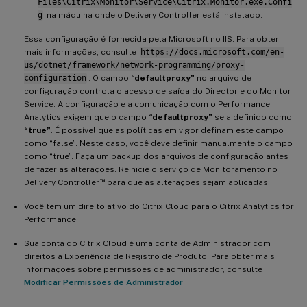
Files\Citrix\Monitor\Service\Citrix.Monitor.exe.Confi
g
na máquina onde o Delivery Controller está instalado.
Essa configuração é fornecida pela Microsoft no IIS. Para obter
mais informações, consulte
https://docs.microsoft.com/en-
us/dotnet/framework/network-programming/proxy-
configuration
. O campo
“defaultproxy”
no arquivo de
configuração controla o acesso de saída do Director e do Monitor
Service. A configuração e a comunicação com o Performance
Analytics exigem que o campo
“defaultproxy”
seja definido como
“true”
. É possível que as políticas em vigor definam este campo
como “false”. Neste caso, você deve definir manualmente o campo
como “true”. Faça um backup dos arquivos de configuração antes
de fazer as alterações. Reinicie o serviço de Monitoramento no
™
Delivery Controller
para que as alterações sejam aplicadas.
Você tem um direito ativo do Citrix Cloud para o Citrix Analytics for
Performance.
Sua conta do Citrix Cloud é uma conta de Administrador com
direitos à Experiência de Registro de Produto. Para obter mais
informações sobre permissões de administrador, consulte
Modificar Permissões de Administrador
.