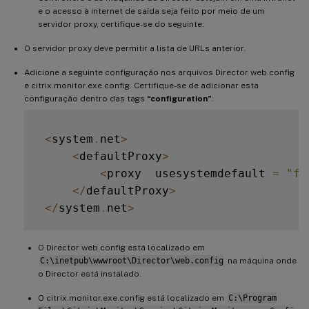
e o acesso à internet de saída seja feito por meio de um
servidor proxy, certifique-se do seguinte:
O servidor proxy deve permitir a lista de URLs anterior.
Adicione a seguinte configuração nos arquivos Director web.config
e citrix.monitor.exe.config. Certifique-se de adicionar esta
configuração dentro das tags
“configuration”
:
<
system
.
net
>
<
defaultProxy
>
<
proxy  usesystemdefault 
=
"fa
<
/
defaultProxy
>
<
/
system
.
net
>
O Director web.config está localizado em
C:\inetpub\wwwroot\Director\web.config
na máquina onde
o Director está instalado.
O citrix.monitor.exe.config está localizado em
C:\Program