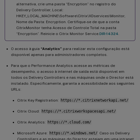
alternativa, crie uma pasta “Encryption” no registro do
Delivery Controller, Local:
HKEY_LOCAL_MACHINE\Software\Citrix\XDservices\Monitor,
Nome da Pasta: Encryption. Certifique-se de que a conta
CitrixMonitor tenha Acesso de Controle Total na pasta
“Encryption”. Reinicie o Citrix Monitor Service.
DIR-14324
.
O acesso à guia
“Analytics”
para realizar esta configuração está
disponível apenas para administradores completos.
Para que o Performance Analytics acesse as métricas de
desempenho, o acesso à internet de saída está disponível em
todos os Delivery Controllers e nas máquinas onde o Director está
instalado. Especificamente, garanta a acessibilidade aos seguintes
URLs:
Citrix Key Registration:
https://*.citrixnetworkapi.net/
Citrix Cloud:
https://*.citrixworkspacesapi.net/
Citrix Analytics:
https://*.cloud.com/
Microsoft Azure:
https://*.windows.net/
Caso os Delivery
Controllers e as máquinas do Director estejam em uma intranet