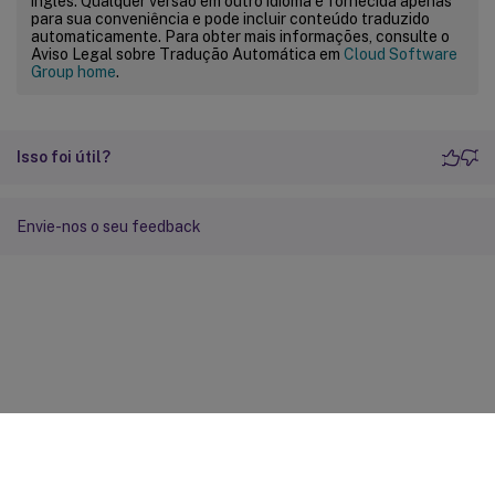
inglês. Qualquer versão em outro idioma é fornecida apenas
para sua conveniência e pode incluir conteúdo traduzido
automaticamente. Para obter mais informações, consulte o
Aviso Legal sobre Tradução Automática em
Cloud Software
Group home
.
Isso foi útil?
Envie-nos o seu feedback