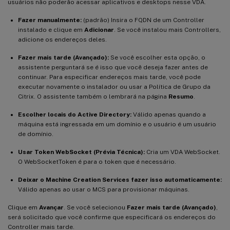
usuários não poderão acessar aplicativos e desktops nesse VDA.
Fazer manualmente:
(padrão) Insira o FQDN de um Controller
instalado e clique em
Adicionar
. Se você instalou mais Controllers,
adicione os endereços deles.
Fazer mais tarde (Avançado):
Se você escolher esta opção, o
assistente perguntará se é isso que você deseja fazer antes de
continuar. Para especificar endereços mais tarde, você pode
executar novamente o instalador ou usar a Política de Grupo da
Citrix. O assistente também o lembrará na página
Resumo
.
Escolher locais do Active Directory:
Válido apenas quando a
máquina está ingressada em um domínio e o usuário é um usuário
de domínio.
Usar Token WebSocket (Prévia Técnica):
Cria um VDA WebSocket.
O WebSocketToken é para o token que é necessário.
Deixar o Machine Creation Services fazer isso automaticamente:
Válido apenas ao usar o MCS para provisionar máquinas.
Clique em
Avançar
. Se você selecionou
Fazer mais tarde (Avançado)
,
será solicitado que você confirme que especificará os endereços do
Controller mais tarde.