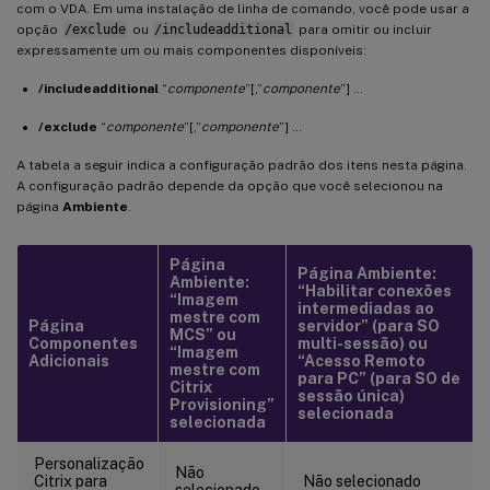
com o VDA. Em uma instalação de linha de comando, você pode usar a
opção
/exclude
ou
/includeadditional
para omitir ou incluir
expressamente um ou mais componentes disponíveis:
/includeadditional
“
componente
”[,”
componente
”] …
/exclude
“
componente
”[,”
componente
”] …
A tabela a seguir indica a configuração padrão dos itens nesta página.
A configuração padrão depende da opção que você selecionou na
página
Ambiente
.
Página
Página Ambiente:
Ambiente:
“Habilitar conexões
“Imagem
intermediadas ao
mestre com
Página
servidor” (para SO
MCS” ou
Componentes
multi-sessão) ou
“Imagem
Adicionais
“Acesso Remoto
mestre com
para PC” (para SO de
Citrix
sessão única)
Provisioning”
selecionada
selecionada
Personalização
Não
Citrix para
Não selecionado
selecionado