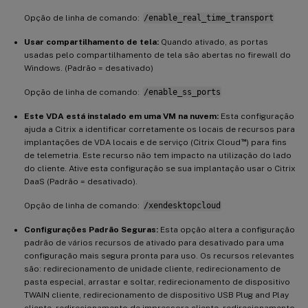
Opção de linha de comando:
/enable_real_time_transport
Usar compartilhamento de tela:
Quando ativado, as portas
usadas pelo compartilhamento de tela são abertas no firewall do
Windows. (Padrão = desativado)
Opção de linha de comando:
/enable_ss_ports
Este VDA está instalado em uma VM na nuvem:
Esta configuração
ajuda a Citrix a identificar corretamente os locais de recursos para
™
implantações de VDA locais e de serviço (Citrix Cloud
) para fins
de telemetria. Este recurso não tem impacto na utilização do lado
do cliente. Ative esta configuração se sua implantação usar o Citrix
DaaS (Padrão = desativado).
Opção de linha de comando:
/xendesktopcloud
Configurações Padrão Seguras:
Esta opção altera a configuração
padrão de vários recursos de ativado para desativado para uma
configuração mais segura pronta para uso. Os recursos relevantes
são: redirecionamento de unidade cliente, redirecionamento de
pasta especial, arrastar e soltar, redirecionamento de dispositivo
TWAIN cliente, redirecionamento de dispositivo USB Plug and Play
cliente, redirecionamento de impressora cliente, redirecionamento