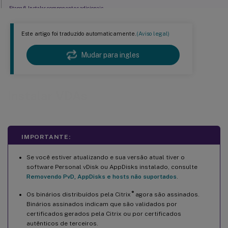
Etapa 6. Instalar componentes adicionais
™
Etapa 7. Endereços do Delivery Controller
Este artigo foi traduzido automaticamente.
(Aviso legal)
Etapa 8. Configuração de Proxy
Etapa 9. Habilitar ou desabilitar recursos
Mudar para ingles
Etapa 10. Portas do firewall
Etapa 11. Revise os pré-requisitos e confirme a instalação
Instalar VDAs
Etapa 12. Diagnósticos
Etapa 13. Conclua esta instalação
Próximas etapas
IMPORTANTE:
Citrix Optimizer
Se você estiver atualizando e sua versão atual tiver o
Personalizar um VDA
software Personal vDisk ou AppDisks instalado, consulte
Solução de problemas
Removendo PvD, AppDisks e hosts não suportados
.
Limitação conhecida
®
Os binários distribuídos pela Citrix
agora são assinados.
Binários assinados indicam que são validados por
certificados gerados pela Citrix ou por certificados
autênticos de terceiros.