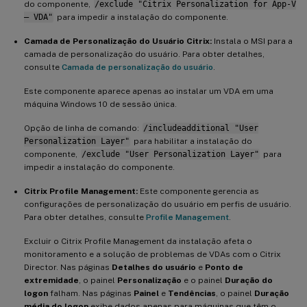
do componente,
/exclude "Citrix Personalization for App-V
– VDA"
para impedir a instalação do componente.
Camada de Personalização do Usuário Citrix:
Instala o MSI para a
camada de personalização do usuário. Para obter detalhes,
consulte
Camada de personalização do usuário
.
Este componente aparece apenas ao instalar um VDA em uma
máquina Windows 10 de sessão única.
Opção de linha de comando:
/includeadditional "User
Personalization Layer"
para habilitar a instalação do
componente,
/exclude "User Personalization Layer"
para
impedir a instalação do componente.
Citrix Profile Management:
Este componente gerencia as
configurações de personalização do usuário em perfis de usuário.
Para obter detalhes, consulte
Profile Management
.
Excluir o Citrix Profile Management da instalação afeta o
monitoramento e a solução de problemas de VDAs com o Citrix
Director. Nas páginas
Detalhes do usuário
e
Ponto de
extremidade
, o painel
Personalização
e o painel
Duração do
logon
falham. Nas páginas
Painel
e
Tendências
, o painel
Duração
média do logon
exibe dados apenas para máquinas que têm o