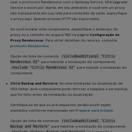
usar o protocolo Rendezvous com o Gateway Service, VDA Upgrade
Service e assim por diante, em seu ambiente, e você tem um proxy
não transparente em sua rede para conexões de saída, especifique
o proxy aqui. Apenas proxies HTTP são suportados.
Se você instalar este componente, especifique o endereço do
proxy ou o caminho do arquivo PAC na página
Configuração de
Proxy Rendezvous
. Para obter detalhes do recurso, consulte
protocolo Rendezvous
.
Opção de linha de comando:
/includeadditional "Citrix
Rendezvous V2"
para habilitar a instalação do componente,
/exclude "Citrix Rendezvous V2"
para impedir a instalação do
componente.
Citrix Backup and Restore:
Se uma instalação ou atualização de
VDA falhar, este componente pode retornar a máquina a um backup
que foi feito antes da instalação ou atualização.
Certifique-se de que os pré-requisitos da Microsoft sejam
atendidos conforme mencionado em
Preparar para instalar
.
Opção de linha de comando:
/includeadditional "Citrix
Backup and Restore"
para habilitar a instalação do componente,
/exclude "Citrix Backup and Restore"
para impedir a