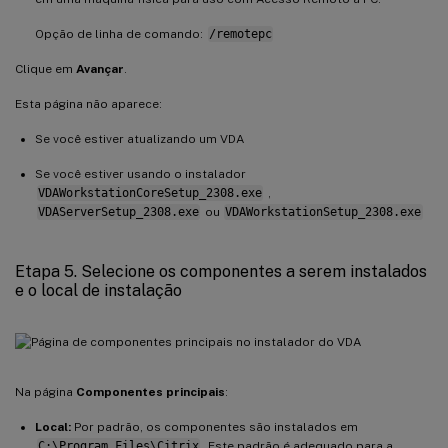
Opção de linha de comando:
/remotepc
Clique em
Avançar
.
Esta página não aparece:
Se você estiver atualizando um VDA
Se você estiver usando o instalador
VDAWorkstationCoreSetup_2308.exe
,
VDAServerSetup_2308.exe
ou
VDAWorkstationSetup_2308.exe
Etapa 5. Selecione os componentes a serem instalados
e o local de instalação
Na página
Componentes principais
:
Local:
Por padrão, os componentes são instalados em
C:\Program Files\Citrix
. Este padrão é adequado para a