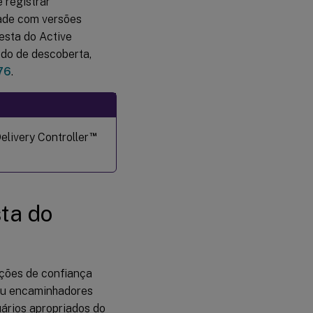
 registrar
dade com versões
esta do Active
odo de descoberta,
76
.
™
livery Controller
ta do
ações de confiança
 ou encaminhadores
uários apropriados do