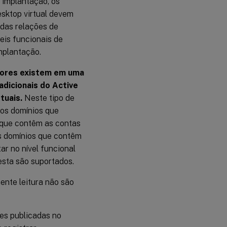
 implantação, os
sktop virtual devem
adas relações de
eis funcionais de
implantação.
dores existem em uma
adicionais do Active
tuais.
Neste tipo de
 os domínios que
 que contêm as contas
os domínios que contêm
r no nível funcional
esta são suportados.
nte leitura não são
es publicadas no