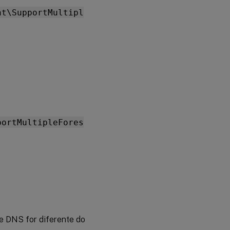
nt\SupportMultipl
portMultipleFores
e DNS for diferente do