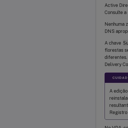
Active Dir
Consulte a
Nenhuma zo
DNS apropr
A chave
S
florestas 
diferentes.
Delivery Co
CUIDAD
A edição
reinstal
resultan
Registro
No VDA, co