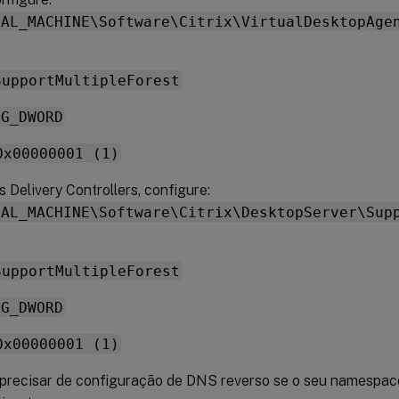
CAL_MACHINE\Software\Citrix\VirtualDesktopAge
SupportMultipleForest
EG_DWORD
0x00000001 (1)
 Delivery Controllers, configure:
CAL_MACHINE\Software\Citrix\DesktopServer\Sup
SupportMultipleForest
EG_DWORD
0x00000001 (1)
precisar de configuração de DNS reverso se o seu namespac