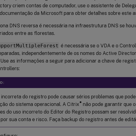
ectory criem contas de computador, use o assistente de Deleg
 documentação da Microsoft para obter detalhes sobre este as
na DNS reversa é necessária na infraestrutura DNS se hou
iados entre as florestas.
upportMultipleForest
é necessária se o VDA e o Contro
separadas, independentemente de os nomes do Active Direct
 Use as informações a seguir para adicionar a chave de regis
ntrollers:
O:
 incorreta do registro pode causar sérios problemas que pode
®
ação do sistema operacional. A Citrix
não pode garantir que 
tes do uso incorreto do Editor do Registro possam ser resolvid
 por sua conta e risco. Faça backup do registro antes de editá
nfigure: