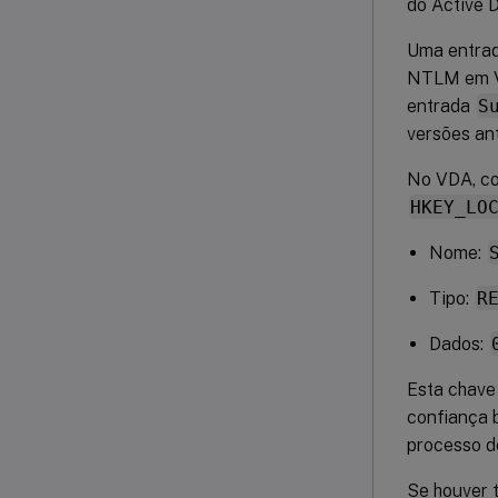
do Active D
Uma entrada
NTLM em VD
entrada
S
versões ant
No VDA, co
HKEY_LO
Nome:
Tipo:
R
Dados:
Esta chave
confiança 
processo de
Se houver 