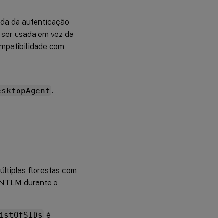
jada da autenticação
 ser usada em vez da
ompatibilidade com
esktopAgent
.
ltiplas florestas com
m NTLM durante o
istOfSIDs
é