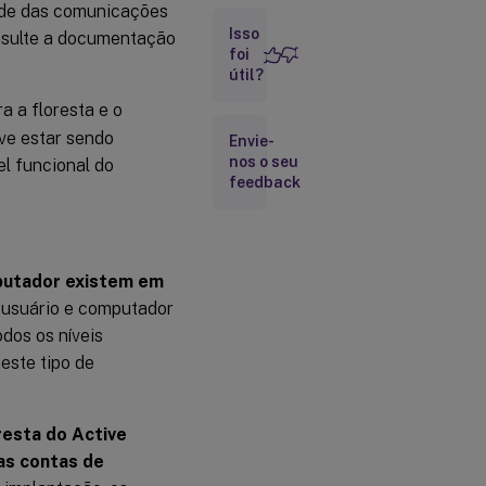
dade das comunicações
Isso
onsulte a documentação
foi
útil?
a a floresta e o
eve estar sendo
Envie-
nos o seu
el funcional do
feedback
mputador existem em
 usuário e computador
odos os níveis
este tipo de
resta do Active
as contas de