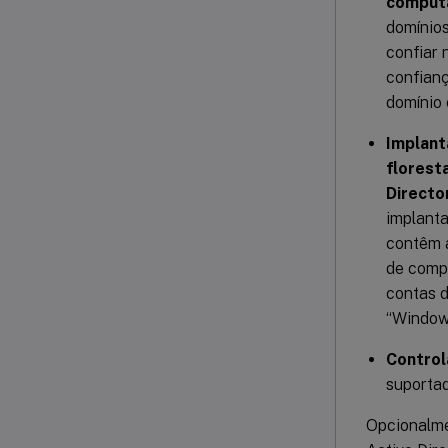
computa
domínios
confiar 
confianç
domínio 
Implant
florest
Directo
implanta
contêm 
de compu
contas d
“Windows
Control
suportad
Opcionalme