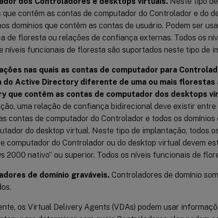
dor dos Controladores e desktops virtuais.
Neste tipo de
 que contêm as contas de computador do Controlador e do de
nos domínios que contêm as contas de usuário. Podem ser us
a de floresta ou relações de confiança externas. Todos os nív
e níveis funcionais de floresta são suportados neste tipo de 
ações nas quais as contas de computador para Controla
a do Active Directory diferente de uma ou mais florestas 
ry que contêm as contas de computador dos desktops vir
ção, uma relação de confiança bidirecional deve existir entre
as contas de computador do Controlador e todos os domínios
tador do desktop virtual. Neste tipo de implantação, todos 
e computador do Controlador ou do desktop virtual devem esta
 2000 nativo” ou superior. Todos os níveis funcionais de flor
adores de domínio graváveis.
Controladores de domínio some
os.
nte, os Virtual Delivery Agents (VDAs) podem usar informaçõ