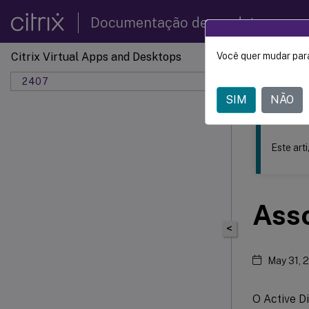
Documentação de produtos
Citrix Virtual Apps and Desktops
Você quer mudar para
Este conteúdo
2407
SIM
NÃO
Este art
Asso
<
May 31, 
O Active Di