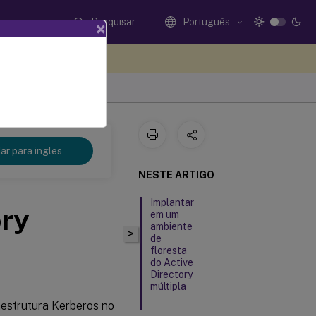
Pesquisar
Português
×
eedback aqui
r para ingles
NESTE ARTIGO
Implantar
ory
em um
ambiente
>
de
floresta
do Active
Directory
múltipla
aestrutura Kerberos no