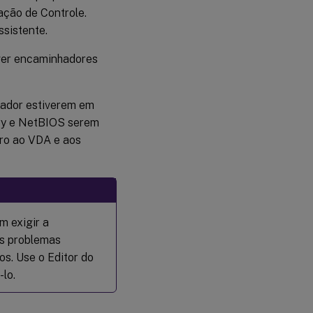
ação de Controle.
sistente.
ver encaminhadores
lador estiverem em
ory e NetBIOS serem
tro ao VDA e aos
m exigir a
os problemas
os. Use o Editor do
-lo.