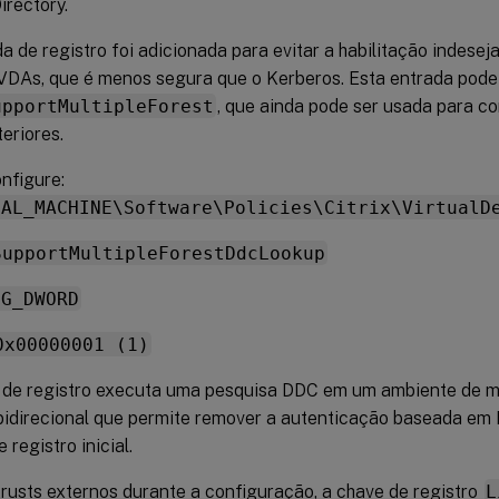
irectory.
 de registro foi adicionada para evitar a habilitação indese
As, que é menos segura que o Kerberos. Esta entrada pode
upportMultipleForest
, que ainda pode ser usada para c
eriores.
nfigure:
CAL_MACHINE\Software\Policies\Citrix\VirtualD
SupportMultipleForestDdcLookup
EG_DWORD
0x00000001 (1)
 de registro executa uma pesquisa DDC em um ambiente de mú
bidirecional que permite remover a autenticação baseada e
 registro inicial.
trusts externos durante a configuração, a chave de registro
L