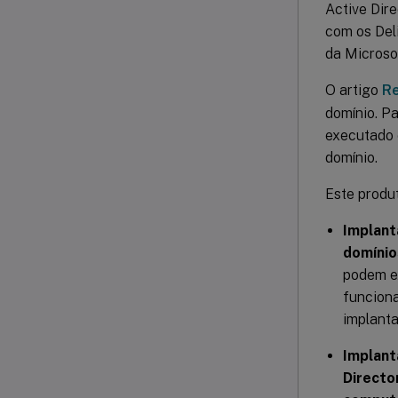
Active Dir
com os Del
da Microso
O artigo
Re
domínio. P
executado 
domínio.
Este produ
Implant
domínio
podem ex
funciona
implanta
Implant
Directo