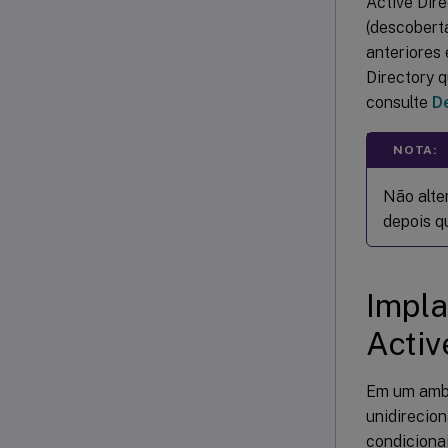
Active Dir
(descobert
anteriores
Directory 
consulte
D
NOTA:
Não alte
depois qu
Impla
Activ
Em um ambi
unidirecio
condicionai