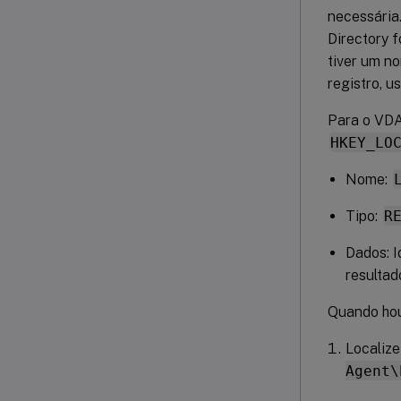
necessária
Directory 
tiver um n
registro, u
Para o VDA,
HKEY_LO
Nome:
Tipo:
R
Dados: I
resulta
Quando hou
Localize
Agent\