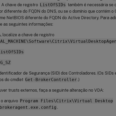
. A chave de registro
ListOfSIDs
também é necessária se 
for diferente do FQDN do DNS, ou se o domínio que contém o 
ome NetBIOS diferente do FQDN do Active Directory. Para adi
se as seguintes informações:
 localize a chave de registro
CAL_MACHINE\Software\Citrix\VirtualDesktopAge
ListOfSIDs
EG_SZ
dentificador de Segurança (SID) dos Controladores. (Os SIDs 
dos do cmdlet
Get-BrokerController
.)
ver trusts externos, faça a seguinte alteração no VDA:
 o arquivo
Program Files\Citrix\Virtual Desktop
brokeragent.exe.config
.