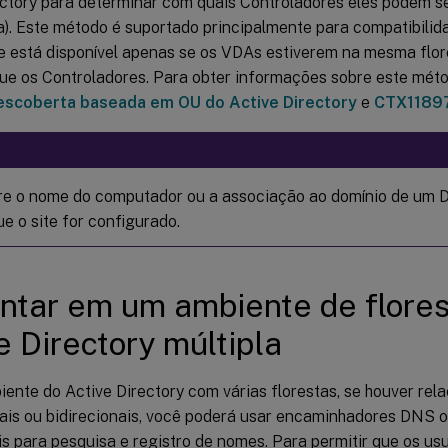
ectory para determinar com quais Controladores eles podem se
a). Este método é suportado principalmente para compatibili
 e está disponível apenas se os VDAs estiverem na mesma flor
que os Controladores. Para obter informações sobre este mét
escoberta baseada em OU do Active Directory
e
CTX1189
re o nome do computador ou a associação ao domínio de um De
e o site for configurado.
ntar em um ambiente de flores
e Directory múltipla
ente do Active Directory com várias florestas, se houver rel
nais ou bidirecionais, você poderá usar encaminhadores DNS
s para pesquisa e registro de nomes. Para permitir que os us