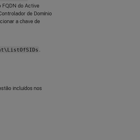
o FQDN do Active
Controlador de Domínio
cionar a chave de
nt\ListOfSIDs
.
estão incluídos nos