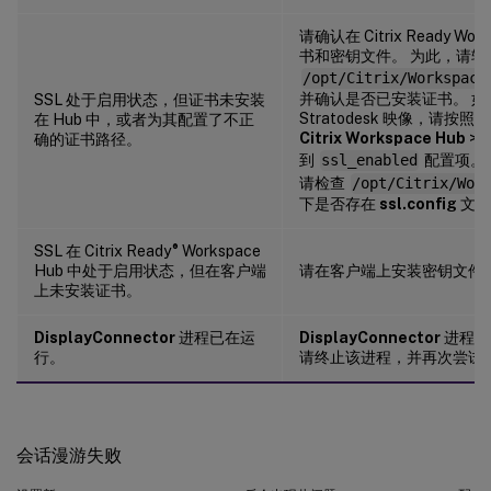
请确认在 Citrix Ready Wo
书和密钥文件。 为此，请转
/opt/Citrix/Workspace
并确认是否已安装证书。 如
SSL 处于启用状态，但证书未安装
Stratodesk 映像，请按照
在 Hub 中，或者为其配置了不正
Citrix Workspace Hub
>
W
确的证书路径。
到
ssl_enabled
配置项。 如
请检查
/opt/Citrix/Wor
下是否存在
ssl.config
文件
®
SSL 在 Citrix Ready
Workspace
Hub 中处于启用状态，但在客户端
请在客户端上安装密钥文件
上未安装证书。
DisplayConnector
进程已在运
DisplayConnector
进程的
行。
请终止该进程，并再次尝试
会话漫游失败