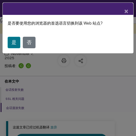
ZH
产品文档
×
Citrix Ready
Workspace Hub
是否要使用您的浏览器的首选语言切换到该 Web 站点?
故障排除
此内容已经过机器动态翻译。
在此处提供反馈
是
否
November 7,
2025
C
C
投稿者:
在本文中
会话投射失败
SSL 相关问题
会话漫游失败
这篇文章已经过机器翻译.
放弃