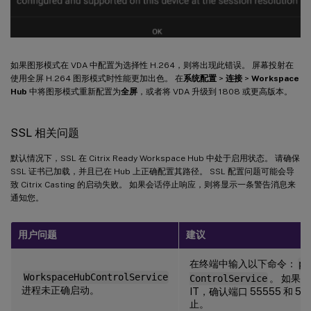
如果图形模式在 VDA 中配置为选择性 H.264，则将出现此错误。 屏幕投射在
使用全屏 H.264 图形模式时性能更加出色。 在
系统配置
>
连接
>
Workspace
Hub
中将图形模式重新配置为
全屏
，或者将 VDA 升级到 1808 或更高版本。
SSL 相关问题
默认情况下，SSL 在 Citrix Ready Workspace Hub 中处于启用状态。 请确保
SSL 证书已加载，并且已在 Hub 上正确配置其路径。 SSL 配置问题可能会导
致 Citrix Casting 的启动失败。 如果会话停止响应，则将显示一条警告消息来
通知您。
用户问题
建议
在终端中输入以下命令：
ps
WorkspaceHubControlService
ControlService
。 如果
进程未正确启动。
IT，确认端口 55555 和 5
止。