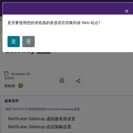
ZH
产品文档
×
Citrix Secure Private Access
Citrix Secure Private Access - 本地
是否要使用您的浏览器的首选语言切换到该 Web 站点?
此内容已经过机器动态翻译。
在此处提供反馈
TCP/UDP 应用程序的 NetScaler
是
否
Gateway 配置
October 21,
2024
C
投稿者:
在本文中
更新 TCP/UDP 应用程序的现有 NetScaler Gateway 配置
NetScaler Gateway 虚拟服务器设置
NetScaler Gateway 会话策略设置