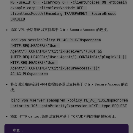
NS -useIIP OFF -icaProxy OFF -ClientChoices ON -ntDomain
example.corp -clientlessVpnMode OFF -
clientlessModeUrlEncoding TRANSPARENT -SecureBrowse
ENABLED
添加 VPN 会话策略以支持基于 Citrix Secure Access 的连接。
add vpn sessionPolicy PL_AG_PLUGINspaonprem
"HTTP.REQ.HEADER(\"User-
Agent\").CONTAINS(\"CitrixReceiver\").NOT &&
(HTTP.REQ.HEADER(\"User-Agent\").CONTAINS(\"plugin\") ||
HTTP.REQ.HEADER(\"User-
Agent\").CONTAINS(\"CitrixSecureAccess\"))"
AC_AG_PLGspaonprem
将会话策略绑定到 VPN 虚拟服务器以支持基于 Citrix Secure Access 的连
接。
bind vpn vserver spaonprem -policy PL_AG_PLUGINspaonprem
-priority 105 -gotoPriorityExpression NEXT -type REQUEST
添加 HTTP callout 策略以支持对基于 TCP/UDP 的连接的授权验证。
注意：