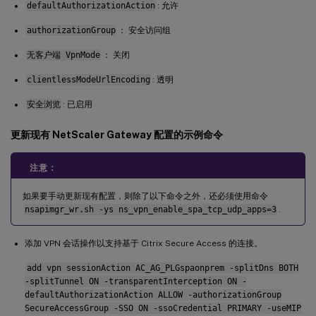
defaultAuthorizationAction
: 允许
authorizationGroup
： 安全访问组
无客户端 VpnMode
： 关闭
clientlessModeUrlEncoding
: 透明
安全浏览
: 已启用
更新现有 NetScaler Gateway 配置的示例命令
注意：
如果要手动更新现有配置，则除了以下命令之外，还必须使用命令
nsapimgr_wr.sh -ys ns_vpn_enable_spa_tcp_udp_apps=3
.
添加 VPN 会话操作以支持基于 Citrix Secure Access 的连接。
add vpn sessionAction AC_AG_PLGspaonprem -splitDns BOTH
-splitTunnel ON -transparentInterception ON -
defaultAuthorizationAction ALLOW -authorizationGroup
SecureAccessGroup -SSO ON -ssoCredential PRIMARY -useMIP