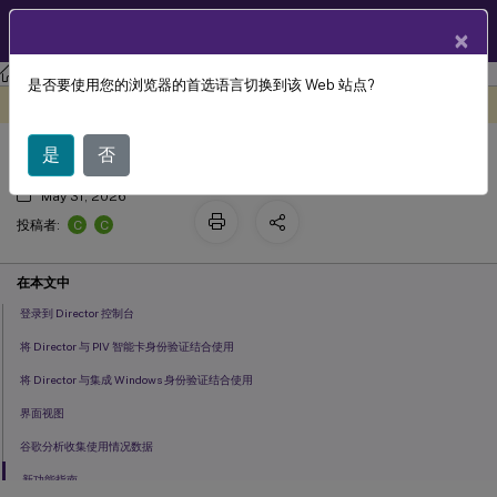
ZH
产品文档
×
Citrix Virtual Apps and Desktops 7 2203 LTSR
Director
是否要使用您的浏览器的首选语言切换到该 Web 站点?
导览器
此内容已经过机器动态翻译。
在此处提供反馈
是
否
May 31, 2026
C
C
投稿者:
在本文中
登录到 Director 控制台
将 Director 与 PIV 智能卡身份验证结合使用
将 Director 与集成 Windows 身份验证结合使用
界面视图
谷歌分析收集使用情况数据
新功能指南