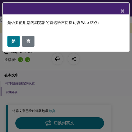
ZH
产品文档
×
Citrix Virtual Apps and Desktops 7 2203 LTSR
参考
是否要使用您的浏览器的首选语言切换到该 Web 站点?
视频策略设置
此内容已经过机器动态翻译。
在此处提供反馈
是
否
May 31, 2026
C
C
投稿者:
在本文中
针对视频的重定向设置
视频路径
这篇文章已经过机器翻译.
放弃
切换到英文