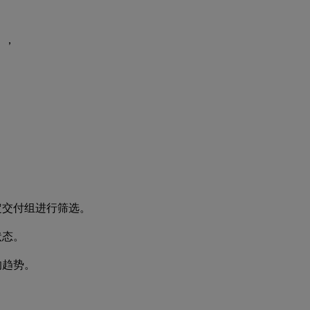
），
定交付组进行筛选。
状态。
的趋势。