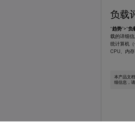
负载
“
趋势
”>“
负
载的详细信
统计算机（
CPU、内
本产品文
细信息，