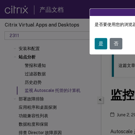
产品文档
Citrix Virtual Apps and Desktops
是否要使用您的浏览器
此内容已经过
2311
Citrix 
是
否
安装和配置
站点分析
这篇文章
警报和通知
过滤器数据
历史趋势
监控
监视 Autoscale 托管的计算机
部署故障排除
<
应用程序和桌面探测
June 2, 
功能兼容性列表
数据粒度和保留
Autos
排查 Director 故障原因