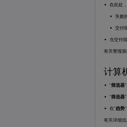
在此处
失败
交付
当交付
有关警报策
计算
“
筛选器
”
“
筛选器
”
在“
趋势
”
有关详细信