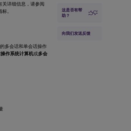
负载评估趋势
le。有关详细信息，请参阅
这是否有帮
键指标。
助？
向我们发送反馈
e 的多会话和单会话操作
话操作系统计算机
或
多会
量