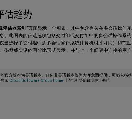
评估趋势
载评估器索引
”页面显示一个图表，其中包含有关在多会话操作
息。此图表的筛选选项包括交付组或交付组中的多会话操作系统
仅当选择了交付组中的多会话操作系统计算机时才可用）和范围
存、磁盘或会话的百分比形式显示，并与上一个间隔中连接的用
档的官方版本为英语版本。任何非英语版本仅为方便您而提供，可能包括
请参阅
Cloud Software Group home
上的“机器翻译免责声明”。