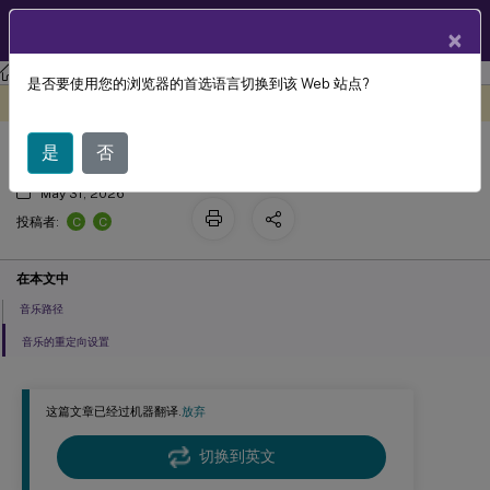
ZH
产品文档
×
Citrix Virtual Apps and Desktops 7 2402 LTSR
参考
是否要使用您的浏览器的首选语言切换到该 Web 站点?
音乐策略设置
此内容已经过机器动态翻译。
在此处提供反馈
是
否
May 31, 2026
C
C
投稿者:
在本文中
音乐路径
音乐的重定向设置
这篇文章已经过机器翻译.
放弃
切换到英文