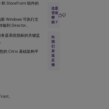
 StoreFront 组件的
这是
先
否有
决
帮
 的新 Windows 可执行文
条
助？
 Director。
件
nt 服务器系统指标的关键监
向
如
。
我
何
们
开
始
发
Citrix 基础架构平
使
送
用
反
基
馈
础
设
施
监
控
Front。
步骤
1：安
装
Citrix