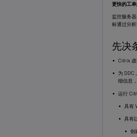
更快的工单
监控服务器
标通过分析
先决
Citri
为 DD
细信息
运行 C
具有 
具有以
创