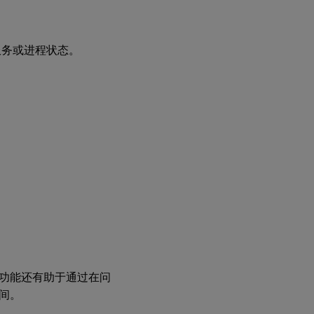
基础
架构
监视
器
服务或进程状态。
步骤
2：为
Citrix
基础架
构监视
器配置
HTTPS
步骤
3: 注
册
Citrix
基础
架构
监视
器
功能还有助于通过在问
间。
如
何