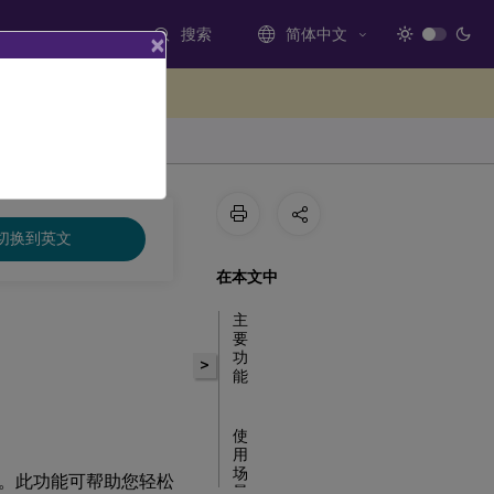
搜索
简体中文
×
处提供反馈
切换到英文
在本文中
主
要
功
>
能
使
用
场
。此功能可帮助您轻松
景