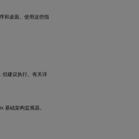
取
消
注
序和桌面。使用这些指
册
组
件
基
础
结
构
控
制
选的，但建议执行。有关详
板
PVS
运
行
rix 基础架构监视器。
状
况
指
标