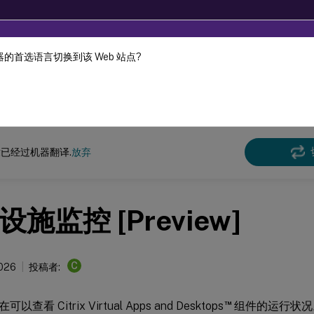
的首选语言切换到该 Web 站点?
机器动态翻译。
在此
已经过机器翻译.
放弃
施监控 [Preview]
C
2026
投稿者:
™
现在可以查看 Citrix Virtual Apps and Desktops
组件的运行状况