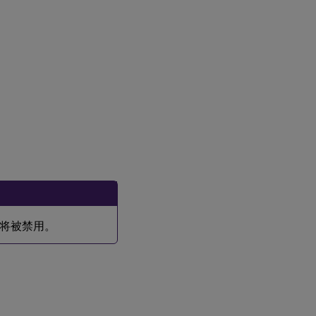
StoreFront
服务的运行
状况指标
创
建
和
管
理
警
报
将被禁用。