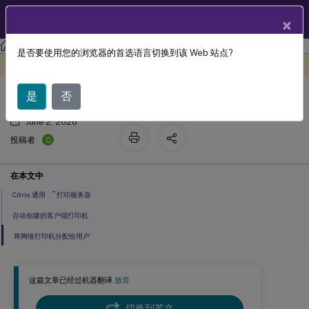
ZH
产品文档
×
是否要使用您的浏览器的首选语言切换到该 Web 站点?
配置打印机
此内容已经过机器动态翻译。
在此处提供反馈
是
否
June 2, 2026
C
投稿者:
在本文中
™
Citrix 通用
打印服务器
自动创建的客户端打印机
将网络打印机分配给用户
这篇文章已经过机器翻译.
放弃
切换到英文