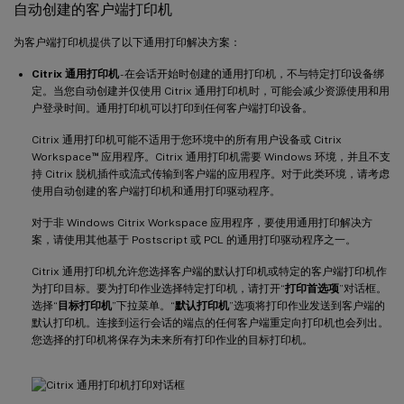
自动创建的客户端打印机
为客户端打印机提供了以下通用打印解决方案：
Citrix 通用打印机
- 在会话开始时创建的通用打印机，不与特定打印设备绑
定。当您自动创建并仅使用 Citrix 通用打印机时，可能会减少资源使用和用
户登录时间。通用打印机可以打印到任何客户端打印设备。
Citrix 通用打印机可能不适用于您环境中的所有用户设备或 Citrix
™
Workspace
应用程序。Citrix 通用打印机需要 Windows 环境，并且不支
持 Citrix 脱机插件或流式传输到客户端的应用程序。对于此类环境，请考虑
使用自动创建的客户端打印机和通用打印驱动程序。
对于非 Windows Citrix Workspace 应用程序，要使用通用打印解决方
案，请使用其他基于 Postscript 或 PCL 的通用打印驱动程序之一。
Citrix 通用打印机允许您选择客户端的默认打印机或特定的客户端打印机作
为打印目标。要为打印作业选择特定打印机，请打开“
打印首选项
”对话框。
选择“
目标打印机
”下拉菜单。“
默认打印机
”选项将打印作业发送到客户端的
默认打印机。连接到运行会话的端点的任何客户端重定向打印机也会列出。
您选择的打印机将保存为未来所有打印作业的目标打印机。