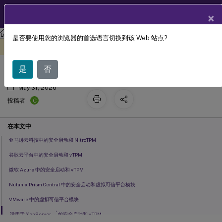
ZH
产品文档
×
是否要使用您的浏览器的首选语言切换到该 Web 站点?
安全启动和 vTPM
此内容已经过机器动态翻译。
在此处提供反馈
是
否
May 31, 2026
C
投稿者:
在本文中
亚马逊云科技中的安全启动和 NitroTPM
谷歌云平台中的安全启动和 vTPM
微软 Azure 中的安全启动和 vTPM
Nutanix Prism Central 中的安全启动和虚拟可信平台模块
VMware 中的虚拟可信平台模块
®
适用于 XenServer
的安全启动和 vTPM