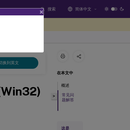
搜索
简体中文
×
处提供反馈
切换到英文
在本文中
概述
Win32)
常见问
>
题解答
这是