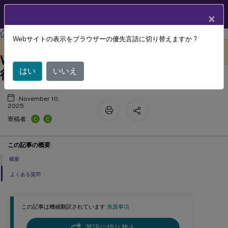
製品ドキュメン
JA
×
ト
Windows（ストア）向けCitrix Workspace
アプリ
Webサイトの表示をブラウザーの優先言語に切り替えますか ?
新しいWindows向けCitrix
このコンテンツは動的に機械
フィードバックを提供する
翻訳されています。
™
Workspace
アプリ（Win32）への移
はい
いいえ
行
November 10,
2025
C
C
寄稿者:
この記事の概要
概要
よくある質問
この記事は機械翻訳されています.
免責事項
英語に切り替え