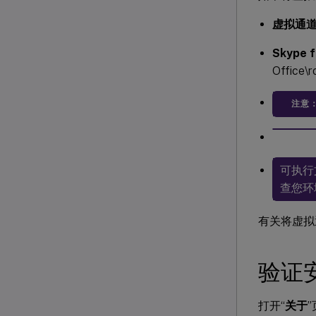
虚拟通
Skype
Office\r
注意
可执行文
查您环
有关将虚拟
验证
打开“
关于