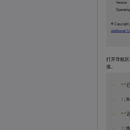
打开导航区
值。
-
**
-
!
[
R
-
**
-
!
[
M