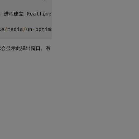
通
e 进程建立 RealTime Connector 连接。

知
气
泡
se
/
media
/
un
-
optimized
.
png
)
未
显
示
时，图标会显示此弹出窗口。有
声
音
问
题
和
呼
叫
建
立
缓
慢
Skype
for