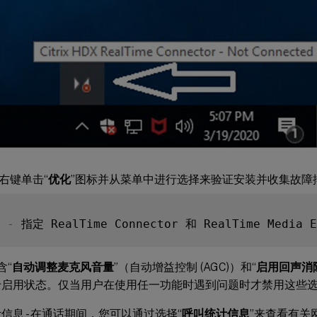
右键单击“
优化
”图标并从菜单中进行选择来验证安装并收集故障
 
-
含“
自动调整麦克风音量
”（自动增益控制 (AGC)）和“
启用回声消
于启用状态。仅当用户在使用任一功能时遇到问题时才禁用这些
信息 - 在通话期间，您可以通过选择“
呼叫统计信息
”来查看有关