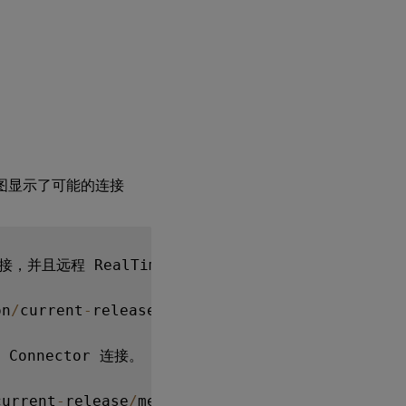
知
区
域
图
标
显
示
未
优
化
的
回
图显示了可能的连接
退
操
作
，并且远程 RealTime Media Engine 的版本与 media
通
知
区
on
/
current
-
release
/
media
/
connected
.
png
)
域
图
标
Connector 连接。

未
显
示
current
-
release
/
media
/
connecting
.
png
)