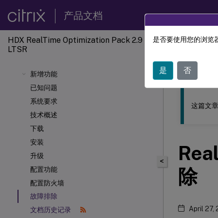
产品文档
HDX RealTime Optimization Pack 2.9
是否要使用您的浏览器
此内容已经过
LTSR
HDX
实
是
否
新增功能
已知问题
系统要求
这篇文章
技术概述
下载
安装
Rea
升级
<
除
配置功能
配置防火墙
故障排除
April 27,
文档历史记录