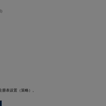
Business
无法识别
网络摄像
同）
头
当客户
端设备
无法访
问
Edge
Server
时优化
呼叫失
败
ine 的注册表设置（策略）。