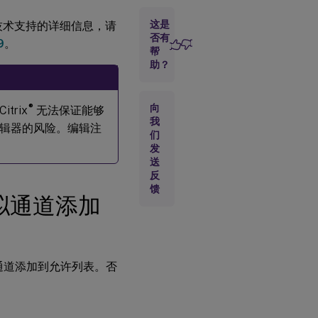
装
并
这是
usiness 技术支持的详细信息，请
收
否有
9
。
集
帮
故
助？
障
排
除
信
向
®
rix
无法保证能够
息
我
辑器的风险。编辑注
们
发
解
送
决
反
性
馈
能
k 虚拟通道添加
不
佳
问
题
 虚拟通道添加到允许列表。否
保存
Dell
Wyse
终端