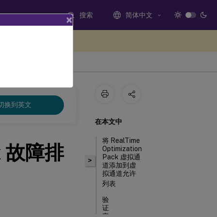
搜索
简体中文
×
处提供反馈
切换到英文
在本文中
将 RealTime
ck 故障排
Optimization
Pack 虚拟通
>
道添加到虚
拟通道允许
列表
验
证
安