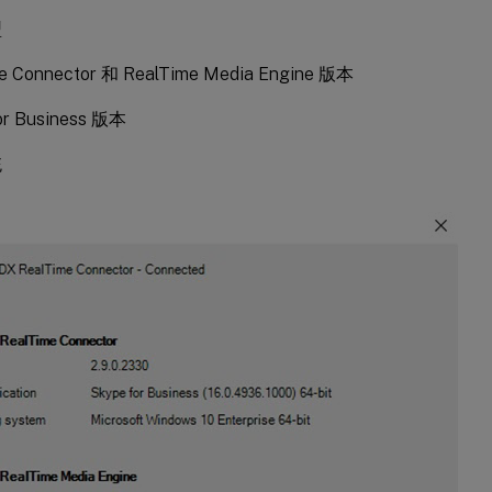
型
e Connector 和 RealTime Media Engine 版本
or Business 版本
统