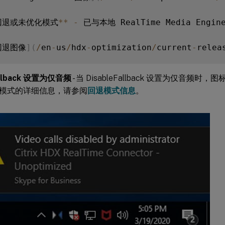
回退或未优化模式
**
-
 已与本地 RealTime Media Engin
回退图像
]
(
/
en
-
us
/
hdx
-
optimization
/
current
-
relea
allback 设置为仅音频
- 当 DisableFallback 设置为仅音频
模式的详细信息，请参阅
回退模式信息
。