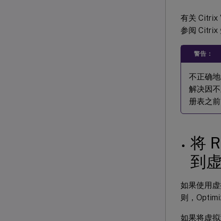
有关 Citrix
参阅 Citr
警告：
不正确地
解决因不
册表之前
将 R
到
如果使用虚拟
则，Optimiz
如果将虚拟