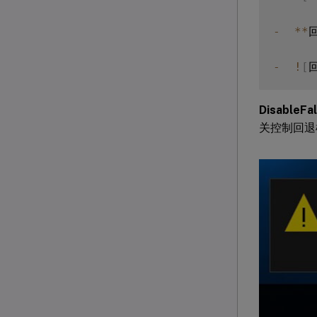
-
**
-
!
[
DisableF
关控制回退