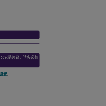
的崩
溃日
志
解决运行
Windows
的笔记本
电脑上通
话质量差
或连接失
败的问题
用自定义安装路径。请务必检
确定您的
防火墙是
否正在阻
止
设置
。
RealTime
Connector
解
决
使