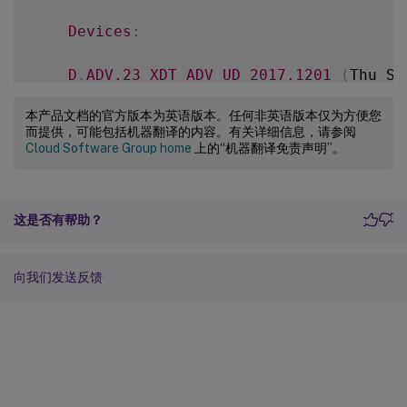
Devices
:
D
.
ADV
.23
XDT_ADV_UD
2017.1201
(
Thu Se
本产品文档的官方版本为英语版本。任何非英语版本仅为方便您
D01
XDT_PLT_UD
2017.1201
(
Tue Sep 
12
而提供，可能包括机器翻译的内容。有关详细信息，请参阅
Cloud Software Group home
上的“机器翻译免责声明”。
-
  udadmin 
-
list 
-
a

    Lists all features
,
 versions
,
 counts 
这是否有帮助？
-
  udadmin 
-
f 
XDT_ENT_UD
-
device dn01
.
88
向我们发送反馈
    Releases one device from one feature
.