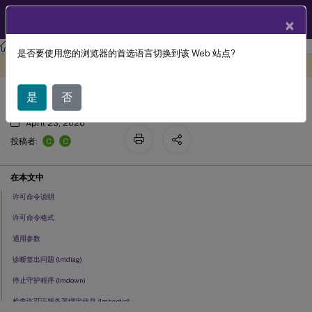
ZH
产品文档
×
许可
许可 11.17.2 build 39000
是否要使用您的浏览器的首选语言切换到该 Web 站点?
许可命令
此内容已经过机器动态翻译。
在此处提供反馈
是
否
April 23, 2026
C
C
投稿者:
在本文中
许可命令说明
许可命令格式
通用参数
诊断签出问题 (lmdiag)
停止守护程序 (lmdown)
检查许可证服务器绑定信息 (lmhostid)