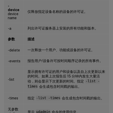
-
device
仅释放指定设备名称的设备的许可证。
device
name
列出许可证服务器上安装的所有功能和版本。
-a
参数
描述
一次释放一个用户、功能或设备的许可证。
-delete
报告用户/设备许可按时间顺序记录的所有事件。
-events
显示拥有许可证的用户和设备以及自上次更新以来
的时间。如果上次报告后 15 分钟内发生大量活
-list
动，则会显示下次更新的时间。指定
-list -
times
会生成包含时间戳的输出。
-times
指定
-list -times
会生成包含时间戳的输出。
无参数
显示
udadmin
命令的使用信息。