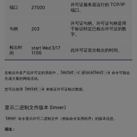
XDT
 DDCAux
-
0001
.
citrix
.
com 
XDT
00001
E0
许可证服务器运行的 TCP/IP
端口
27000
端口。
许可证句柄。许可证句柄是用
句柄
于标识特定已检出许可证的数
203
字。
检出时
start Wed 3/17
此许可证首次检出的时间。
间
11:56
在检出许多产品许可证的系统中，
lmstat -c @localhost -a
命令可能会
生成大量的网络活动。
您可以使用
lmstat -a
来验证许可证检出数据。
显示二进制文件版本 (lmver)
lmver
命令显示许可二进制文件（例如命令实用程序）的版本信息。
语法：