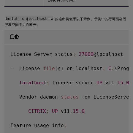
lmstat -c @localhost -a
的输出类似于以下示例。示例中的行可能会因
屏幕空间不足而断开。
License Server status
:
27000
@localhost

-
  License 
file
(
s
)
 on localhost
:
C
:
\Progr
localhost
:
 license server 
UP
 v11
.
15.0
   Vendor daemon 
status
(
on LicenseServer
CITRIX
:
UP
 v11
.
15.0
Feature usage info
: