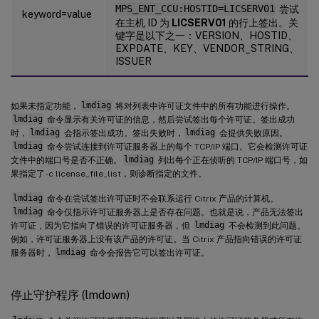
MPS_ENT_CCU:HOSTID=LICSERV01
尝试
keyword=value
在主机 ID 为
LICSERV01
的行上签出。关
键字是以下之一：VERSION、HOSTID、
EXPDATE、KEY、VENDOR_STRING、
ISSUER
如果未指定功能，
lmdiag
将对列表中许可证文件中的所有功能进行操作。
lmdiag
命令显示有关许可证的信息，然后尝试签出每个许可证。签出成功
时，
lmdiag
会指示签出成功。签出失败时，
lmdiag
会提供失败原因。
lmdiag
命令尝试连接到许可证服务器上的每个 TCP/IP 端口。它会检测许可证
文件中的端口号是否不正确。
lmdiag
列出每个正在侦听的 TCP/IP 端口号，如
果指定了 -c license_file_list，则诊断指定的文件。
lmdiag
命令在尝试签出许可证时不会联系运行 Citrix 产品的计算机。
lmdiag
命令仅指示许可证服务器上是否存在问题。也就是说，产品无法签出
许可证，因为它指向了错误的许可证服务器，但
lmdiag
不会检测到此问题。
例如，许可证服务器上没有该产品的许可证。当 Citrix 产品指向错误的许可证
服务器时，
lmdiag
命令会报告它可以签出许可证。
停止守护程序 (lmdown)