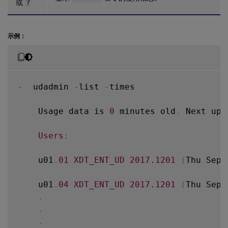
或
?
示例：
-
  udadmin 
-
list 
-
times

    Usage data is 
0
 minutes old
.
 Next upd
Users
:
    u01
.
01
XDT_ENT_UD
2017.1201
(
Thu Sep 
    u01
.
04
XDT_ENT_UD
2017.1201
(
Thu Sep 
.
.
.