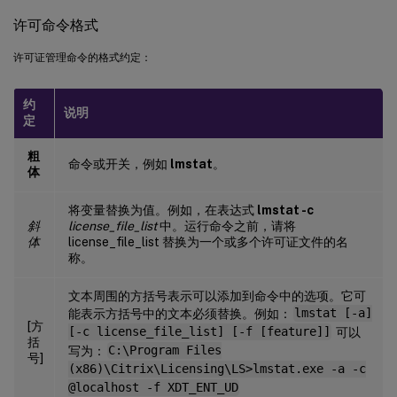
许可命令格式
许可证管理命令的格式约定：
约
说明
定
粗
命令或开关，例如
lmstat
。
体
将变量替换为值。例如，在表达式
lmstat -c
斜
license_file_list
中。运行命令之前，请将
体
license_file_list 替换为一个或多个许可证文件的名
称。
文本周围的方括号表示可以添加到命令中的选项。它可
能表示方括号中的文本必须替换。例如：
lmstat [-a]
[方
[-c license_file_list] [-f [feature]]
可以
括
写为：
C:\Program Files
号]
(x86)\Citrix\Licensing\LS>lmstat.exe -a -c
@localhost -f XDT_ENT_UD