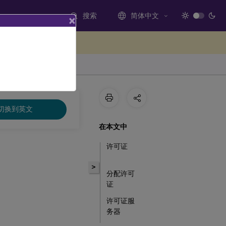
搜索
简体中文
×
处提供反馈
切换到英文
在本文中
许可证
>
分配许可
证
许可证服
务器