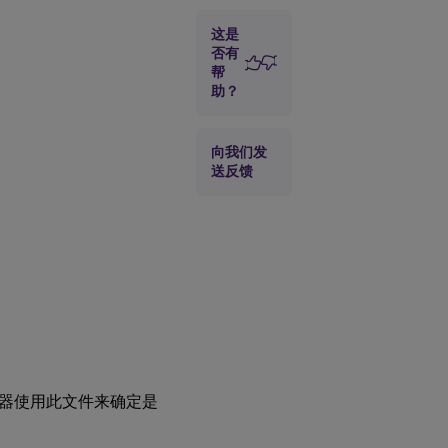
许可证管
理控制台
这是
否有
帮
灾难恢复
助？
和维护
向我们发
送反馈
器使用此文件来确定是