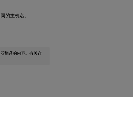
相同的主机名。
机器翻译的内容。有关详
您的隐私选择
|
隐私和法律条款
|
Cookie 首选项
|
docs.cloud.com