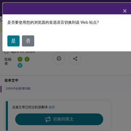
ZH
产品文档
×
Linux 虚拟投递代理
Linux 虚拟投递代理 2103
是否要使用您的浏览器的首选语言切换到该 Web 站点?
新增功能
此内容已经过机器动态翻译。
在此处提供反馈
是
否
April 10, 2026
C
C
投稿
者:
Y
在本文中
2103 中的新增功能
这篇文章已经过机器翻译.
放弃
切换到英文