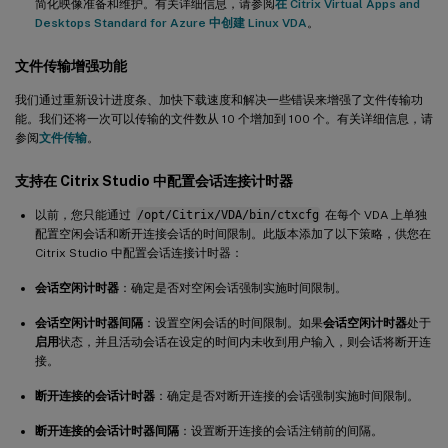
简化映像准备和维护。有关详细信息，请参阅
在 Citrix Virtual Apps and
Desktops Standard for Azure 中创建 Linux VDA
。
文件传输增强功能
我们通过重新设计进度条、加快下载速度和解决一些错误来增强了文件传输功
能。我们还将一次可以传输的文件数从 10 个增加到 100 个。有关详细信息，请
参阅
文件传输
。
支持在 Citrix Studio 中配置会话连接计时器
以前，您只能通过
/opt/Citrix/VDA/bin/ctxcfg
在每个 VDA 上单独
配置空闲会话和断开连接会话的时间限制。此版本添加了以下策略，供您在
Citrix Studio 中配置会话连接计时器：
会话空闲计时器
：确定是否对空闲会话强制实施时间限制。
会话空闲计时器间隔
：设置空闲会话的时间限制。如果
会话空闲计时器
处于
启用
状态，并且活动会话在设定的时间内未收到用户输入，则会话将断开连
接。
断开连接的会话计时器
：确定是否对断开连接的会话强制实施时间限制。
断开连接的会话计时器间隔
：设置断开连接的会话注销前的间隔。