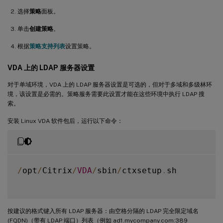
选择
策略
面板。
单击
创建策略
。
根据
策略支持列表
设置策略。
VDA 上的 LDAP 服务器设置
对于单域环境，VDA 上的 LDAP 服务器设置是可选的，但对于多域和多级林环
境，该设置是必需的。策略服务需要此设置才能在这些环境中执行 LDAP 搜
索。
安装 Linux VDA 软件包后，运行以下命令：
/
opt
/
Citrix
/
VDA
/
sbin
/
ctxsetup
.
sh

按建议的格式键入所有 LDAP 服务器：由空格分隔的 LDAP 完全限定域名
(FQDN)（带有 LDAP 端口）列表（例如 ad1.mycompany.com:389