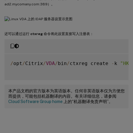
ad2.mycomany.com:389）。
还可以通过运行
ctxreg
命令将此设置直接写入注册表：
/
opt
/
Citrix
/
VDA
/
bin
/
ctxreg create 
-
k 
"HKL
本产品文档的官方版本为英语版本。任何非英语版本仅为方便您
而提供，可能包括机器翻译的内容。有关详细信息，请参阅
Cloud Software Group home
上的“机器翻译免责声明”。