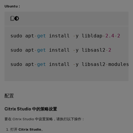
Ubuntu：
sudo apt
-
get
 install 
-
y libldap
-
2.4
-
2
sudo apt
-
get
 install 
-
y libsasl2
-
2
sudo apt
-
get
 install 
-
y libsasl2
-
modules
-
配置
Citrix Studio 中的策略设置
要在 Citrix Studio 中设置策略，请执行以下操作：
打开
Citrix Studio
。