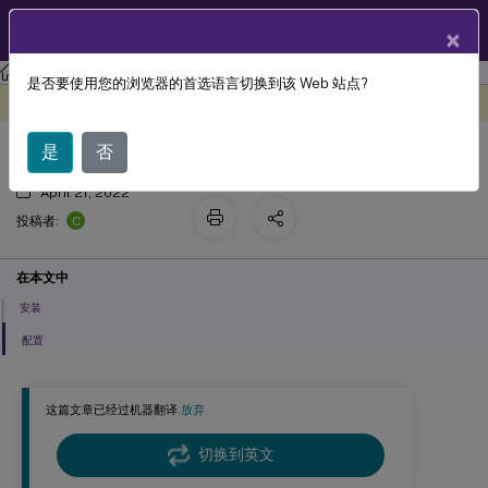
ZH
产品文档
×
Linux 虚拟投递代理
Linux Virtual Delivery Agent 2110
是否要使用您的浏览器的首选语言切换到该 Web 站点?
配置策略
此内容已经过机器动态翻译。
在此处提供反馈
是
否
April 21, 2022
C
投稿者:
在本文中
安装
配置
这篇文章已经过机器翻译.
放弃
切换到英文