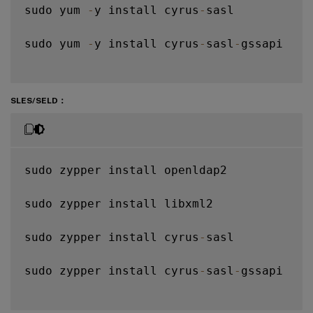
sudo yum 
-
y install cyrus
-
sasl

sudo yum 
-
y install cyrus
-
sasl
-
gssapi

SLES/SELD：
sudo zypper install openldap2

sudo zypper install libxml2

sudo zypper install cyrus
-
sasl

sudo zypper install cyrus
-
sasl
-
gssapi
