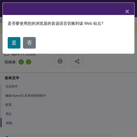
ZH
产品文档
×
Linux 虚拟投递代理
Linux Virtual Delivery Agent 2112
是否要使用您的浏览器的首选语言切换到该 Web 站点?
智能卡支持
此内容已经过机器动态翻译。
在此处提供反馈
是
否
April 17, 2026
C
C
投稿者:
在本文中
先决条件
确保 OpenSC 支持您的智能卡
配置
用法
限制