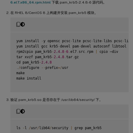
6.el7.x86_64.rpm.html
下载 pam_krb5-2.4.8-6 源代码。
在 RHEL 8/CentOS 8 上构建并安装 pam_krb5 模块。
yum install 
-
y opensc pcsc
-
lite pcsc
-
lite
-
libs pcsc
-
lite
yum install gcc krb5
-
devel pam
-
devel autoconf libtool

rpm2cpio pam_krb5
-
2.4
.8
-
6
.
el7
.
src
.
rpm 
|
 cpio –div

tar xvzf pam_krb5
-
2.4
.8
.
tar
.
gz

cd pam_krb5
-
2.4
.8
.
/
configure 
--
prefix
=
/
usr

make

make install

验证 pam_krb5.so 是否存在于 /usr/lib64/security/ 下。
ls 
-
l 
/
usr
/
lib64
/
security 
|
 grep pam_krb5
