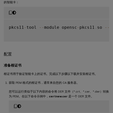
的智能卡：
pkcs11
-
tool 
--
module opensc
-
pkcs11
.
so 
--
l
配置
准备根证书
根证书用于验证智能卡上的证书。完成以下步骤以下载并安装根证书。
获取 PEM 格式的根证书，通常来自您的 CA 服务器。
您可以运行类似于以下内容的命令将 DER 文件（*.crt、*.cer、*.der）转换
为 PEM。在以下命令示例中，
certnew.cer
是一个 DER 文件。