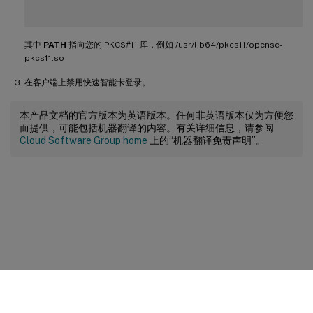
其中
PATH
指向您的 PKCS#11 库，例如 /usr/lib64/pkcs11/opensc-
pkcs11.so
在客户端上禁用快速智能卡登录。
本产品文档的官方版本为英语版本。任何非英语版本仅为方便您
而提供，可能包括机器翻译的内容。有关详细信息，请参阅
Cloud Software Group home
上的“机器翻译免责声明”。