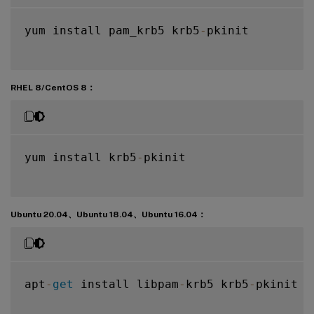
yum install pam_krb5 krb5
-
pkinit

RHEL 8/CentOS 8：
yum install krb5
-
pkinit

Ubuntu 20.04、Ubuntu 18.04、Ubuntu 16.04：
apt
-
get
 install libpam
-
krb5 krb5
-
pkinit
