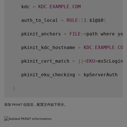
    kdc 
=
KDC
.
EXAMPLE
.
COM
    auth_to_local 
=
RULE
:
[
1
:
$1@$0
]
    pkinit_anchors 
=
FILE
:
<
path where you
    pkinit_kdc_hostname 
=
KDC
.
EXAMPLE
.
COM
    pkinit_cert_match 
=
||
<
EKU
>
msScLogin
,
    pkinit_eku_checking 
=
 kpServerAuth

}
添加 PKINIT 信息后，配置文件如下所示。