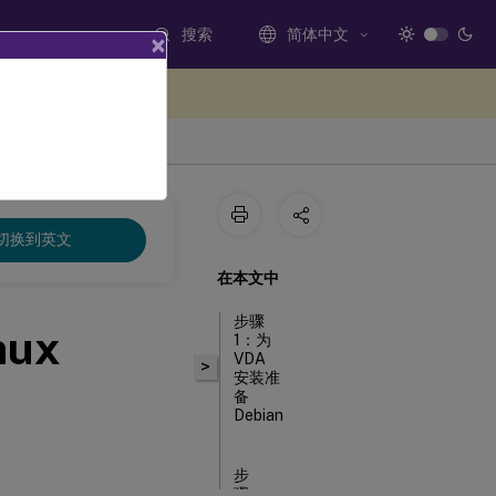
搜索
简体中文
×
处提供反馈
切换到英文
在本文中
步骤
nux
1：为
VDA
>
安装准
备
Debian
步
骤