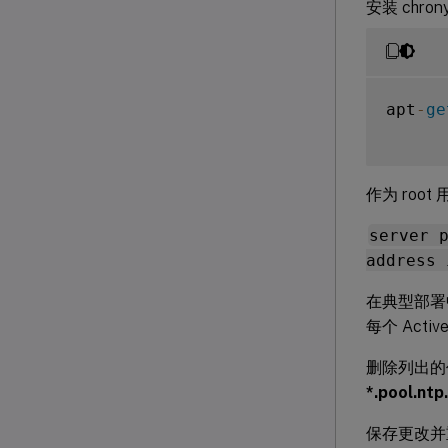
安装 chron
apt
-
ge
作为 roo
server 
address 
在典型部署
每个 Acti
删除列出
*.pool.ntp
保存更改并重