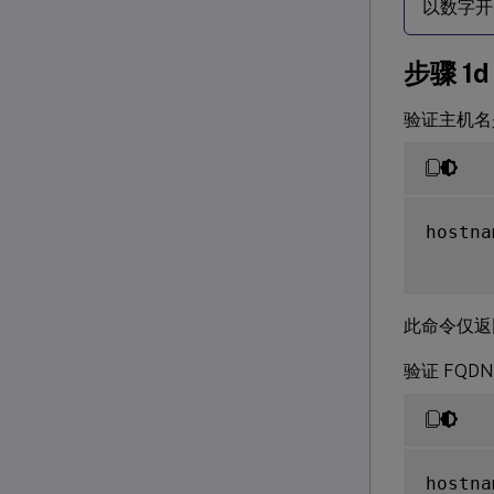
以数字开头
步骤 1
验证主机名
hostna
此命令仅返
验证 FQD
hostna