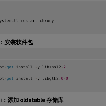
ystemctl restart chrony

h：安装软件包
pt
-
get
 install 
-
y libsasl2
-
2
pt
-
get
 install 
-
y libgtk2
.
0
-
0
i：添加 oldstable 存储库