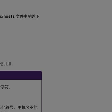
步骤
5：
下载
tc/hosts
文件中的以下
Linux
VDA
软件
包
步骤
6：
安装
Linux
VDA
他引用。
步骤
7：安
装
 个字符。
NVIDIA
GRID
驱动程
序
格和其他符号。主机名不能
步骤