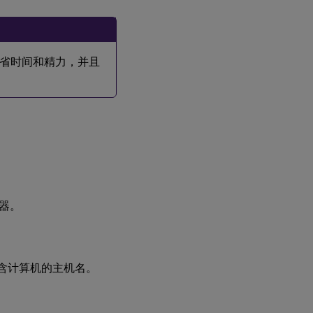
2：
准
备
管
理
省时间和精力，并且
程
序
步骤 3：
将 Linux
虚拟机
(VM) 添
加到
Windows
域
务器。
步骤
4：安装
.NET
Core
Runtime
含计算机的主机名。
3.1 作为
必备条
件