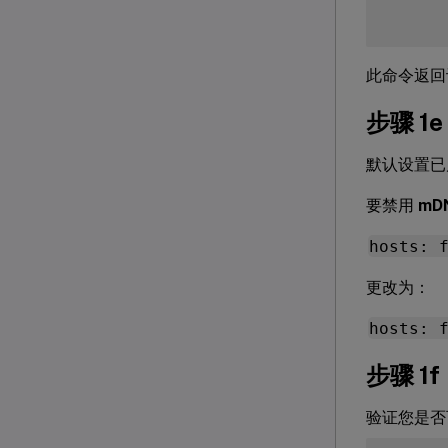
此命令返回
步骤 1
默认设置已启
要禁用
mD
hosts: 
更改为：
hosts: 
步骤 
验证您是否可以解