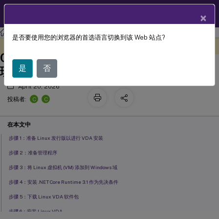
ZH
产品文档
×
Linux 虚拟投递代理
Linux Virtual Delivery Agent 2112
是否要使用您的浏览器的首选语言切换到该 Web 站点?
手动安装适用于 Amazon Linux 2、
此内容已经过机器动态翻译。
在此处提供反馈
CentOS 和 RHEL 的 Linux 虚拟投递代
是
否
理
April 20, 2026
C
C
投稿者:
在本文中
步骤 1：准备 Linux 发行版以进行 VDA 安装
步骤 2：准备管理程序
步骤 3：将 Linux 虚拟机 (VM) 添加到 Windows 域
步骤 4：安装 .NET Core Runtime 3.1 作为先决条件
步骤 5：下载 Linux VDA 软件包
步骤 6：安装 Linux VDA