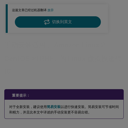
步骤 7：安装 NVIDIA GRID 驱动程序
这篇文章已经过机器翻译.
放弃
步骤 8：配置 Linux VDA
步骤 9：运行 XDPing
切换到英文
步骤 10：运行 Linux VDA
™
步骤 11：在 Citrix Virtual Apps 或 Citrix Virtual Desktops
中创建计算机目录
手动安装适用于 Amazon Linux 2、
™
步骤 12：在 Citrix Virtual Apps
或 Citrix Virtual Desktops 中创建交付组
CentOS 和 RHEL 的 Linux 虚拟投递代
理
重要提示：
对于全新安装，建议使用
简易安装
以进行快速安装。简易安装可节省时间
和精力，并且比本文中详述的手动安装更不容易出错。