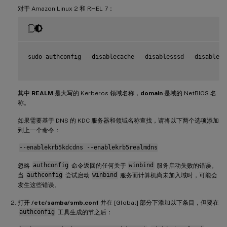
对于 Amazon Linux 2 和 RHEL 7：
sudo authconfig 
--
disablecache 
--
disablesssd 
--
disabless
其中
REALM
是大写的 Kerberos 领域名称，
domain
是域的 NetBIOS 名
称。
如果需要基于 DNS 的 KDC 服务器和领域名称查找，请将以下两个选项添加
到上一个命令：
--enablekrb5kdcdns --enablekrb5realmdns
忽略
authconfig
命令返回的任何关于
winbind
服务启动失败的错误。
当
authconfig
尝试启动
winbind
服务而计算机尚未加入域时，可能会
发生这些错误。
打开
/etc/samba/smb.conf
并在 [Global] 部分下添加以下条目，但要在
authconfig
工具生成的节之后：