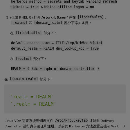
kerberos method = secrets and keytab
winbind refresh
tickets = true
winbind offline logon = no
(仅限 RHEL 8) 打开
/etc/krb5.conf
并在
[libdefaults]
、
[realms]
和
[domain_realm]
部分下添加条目：
在
[libdefaults]
部分下：
default_ccache_name = FILE:/tmp/krb5cc_%{uid}
default_realm = REALM
dns_lookup_kdc = true
在
[realms]
部分下：
REALM = {
kdc = fqdn-of-domain-controller
}
在
[domain_realm]
部分下：
`
realm = REALM
`
`
.realm = REALM
`
Linux VDA 需要系统密钥表文件
/etc/krb5.keytab
才能向 Delivery
Controller 进行身份验证和注册。以前的 Kerberos 方法设置会强制 Winbind