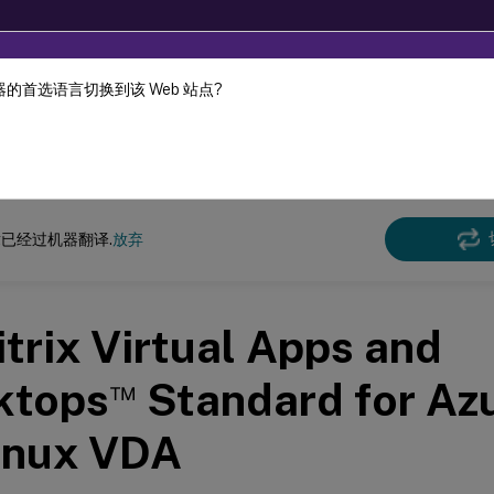
的首选语言切换到该 Web 站点?
机器动态翻译。
在此
x 虚拟投递代理
Linux Virtual Delivery Agent 2201
已经过机器翻译.
放弃
trix Virtual Apps and
™
ktops
Standard for A
inux VDA