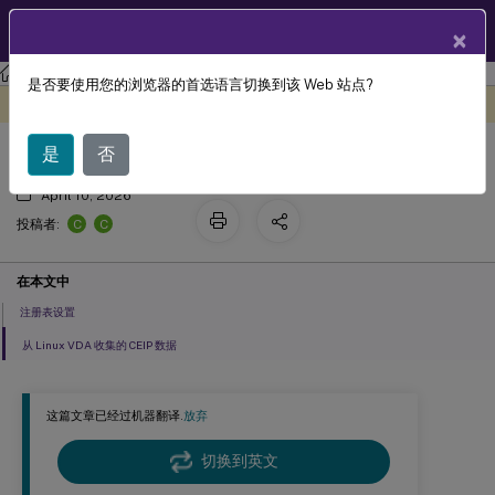
ZH
产品文档
×
Linux 虚拟投递代理
Linux Virtual Delivery Agent 2203 LTSR
是否要使用您的浏览器的首选语言切换到该 Web 站点?
配置 Citrix 客户体验改善计划 (CEIP)
此内容已经过机器动态翻译。
在此处提供反馈
是
否
April 10, 2026
C
C
投稿者:
在本文中
注册表设置
从 Linux VDA 收集的 CEIP 数据
这篇文章已经过机器翻译.
放弃
切换到英文