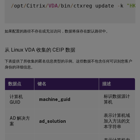
/
opt
/
Citrix
/
VDA
/
bin
/
ctxreg update 
-
k 
"HKE
如果配置的路径不存在或无法访问，数据将保存在默认路径中。
从 Linux VDA 收集的 CEIP 数据
下表提供了所收集的匿名信息类型的示例。这些数据不包含任何可识别您客户
身份的详细信息。
数据点
键名
描述
标识数据源计
计算机
machine_guid
算机
GUID
表示计算机域
AD 解决方
加入方法的文
ad_solution
案
本字符串
表示计算机内