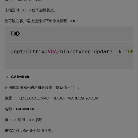
未指定时，CEIP 处于启用状态。
您可以在客户端上运行以下命令来禁用 CEIP：
/
opt
/
Citrix
/
VDA
/
bin
/
ctxreg update 
-
k 
"HKE
GASwitch
启用或禁用 GA 的注册表设置（默认值 = 1）：
位置：HKEY_LOCAL_MACHINE\SOFTWARE\Citrix\CEIP
名称：
GASwitch
值：1 = 禁用，0 = 启用
未指定时，GA 处于禁用状态。