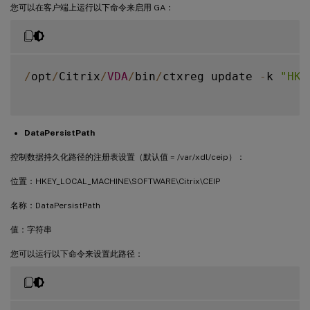
您可以在客户端上运行以下命令来启用 GA：
/
opt
/
Citrix
/
VDA
/
bin
/
ctxreg update 
-
k 
"HKE
DataPersistPath
控制数据持久化路径的注册表设置（默认值 = /var/xdl/ceip）：
位置：HKEY_LOCAL_MACHINE\SOFTWARE\Citrix\CEIP
名称：DataPersistPath
值：字符串
您可以运行以下命令来设置此路径：