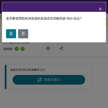
ZH
产品文档
×
Linux 虚拟投递代理
Linux Virtual Delivery Agent 2203 LTSR
是否要使用您的浏览器的首选语言切换到该 Web 站点?
双跳单点登录身份验证
此内容已经过机器动态翻译。
在此处提供反馈
是
否
April 20, 2026
C
C
投稿者:
这篇文章已经过机器翻译.
放弃
切换到英文
双跳单点登录身份验证