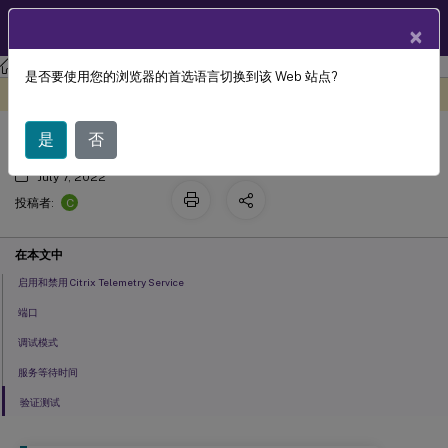
ZH
产品文档
×
Linux 虚拟投递代理
Linux 虚拟投递代理 2204
是否要使用您的浏览器的首选语言切换到该 Web 站点?
与 Citrix Telemetry Service 集成
此内容已经过机器动态翻译。
在此处提供反馈
是
否
July 7, 2022
C
投稿者:
在本文中
启用和禁用 Citrix Telemetry Service
端口
调试模式
服务等待时间
验证测试