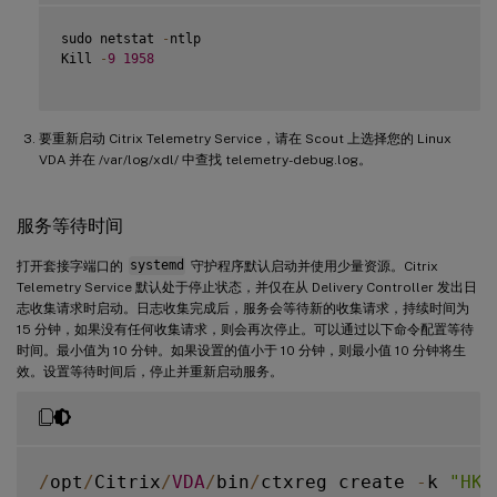
sudo netstat 
-
ntlp

Kill 
-
9
1958
要重新启动 Citrix Telemetry Service，请在 Scout 上选择您的 Linux
VDA 并在 /var/log/xdl/ 中查找 telemetry-debug.log。
服务等待时间
打开套接字端口的
systemd
守护程序默认启动并使用少量资源。Citrix
Telemetry Service 默认处于停止状态，并仅在从 Delivery Controller 发出日
志收集请求时启动。日志收集完成后，服务会等待新的收集请求，持续时间为
15 分钟，如果没有任何收集请求，则会再次停止。可以通过以下命令配置等待
时间。最小值为 10 分钟。如果设置的值小于 10 分钟，则最小值 10 分钟将生
效。设置等待时间后，停止并重新启动服务。
/
opt
/
Citrix
/
VDA
/
bin
/
ctxreg create 
-
k 
"HKL