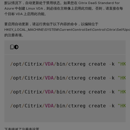
默认情况下，自动更新处于禁用状态。如果您在 Citrix DaaS Standard for
Azure 中创建 Linux VDA，则必须在主映像上启用此功能。否则，请直接在每
个目标 VDA 上启用此功能。
要启用自动更新，请运行类似于以下内容的命令，以编辑位于
HKEY_LOCAL_MACHINE\SYSTEM\CurrentControlSet\Control\Citrix\SelfUp
的注册表项。
/
opt
/
Citrix
/
VDA
/
bin
/
ctxreg create 
-
k 
"HKL
/
opt
/
Citrix
/
VDA
/
bin
/
ctxreg create 
-
k 
"HKL
/
opt
/
Citrix
/
VDA
/
bin
/
ctxreg create 
-
k 
"HKL
/
opt
/
Citrix
/
VDA
/
bin
/
ctxreg create 
-
k 
"HKL
下表描述了注册表设置。