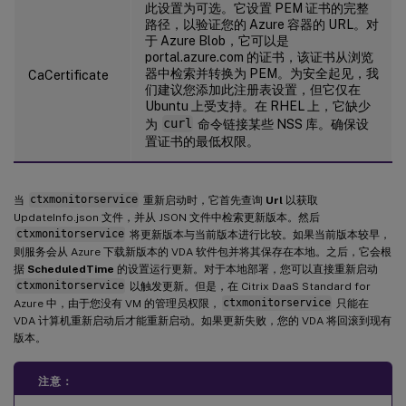
此设置为可选。它设置 PEM 证书的完整
路径，以验证您的 Azure 容器的 URL。对
于 Azure Blob，它可以是
portal.azure.com 的证书，该证书从浏览
器中检索并转换为 PEM。为安全起见，我
CaCertificate
们建议您添加此注册表设置，但它仅在
Ubuntu 上受支持。在 RHEL 上，它缺少
为
curl
命令链接某些 NSS 库。确保设
置证书的最低权限。
当
ctxmonitorservice
重新启动时，它首先查询
Url
以获取
UpdateInfo.json 文件，并从 JSON 文件中检索更新版本。然后
ctxmonitorservice
将更新版本与当前版本进行比较。如果当前版本较早，
则服务会从 Azure 下载新版本的 VDA 软件包并将其保存在本地。之后，它会根
据
ScheduledTime
的设置运行更新。对于本地部署，您可以直接重新启动
ctxmonitorservice
以触发更新。但是，在 Citrix DaaS Standard for
Azure 中，由于您没有 VM 的管理员权限，
ctxmonitorservice
只能在
VDA 计算机重新启动后才能重新启动。如果更新失败，您的 VDA 将回滚到现有
版本。
注意：