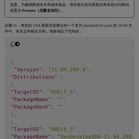
负责。为确保数据安全和成本效益，请在每次自动更新后将容器访问级别
设置为
Private（无匿名访问）
。
步骤 1b：将您的 VDA 更新信息整合到一个名为 UpdateInfo.json 的 JSON 文
件中。有关文件格式示例，请参阅以下代码块：
{
"Version"
:
"21.04.200.4"
,
"Distributions"
:
[
{
"TargetOS"
:
"RHEL7_9"
,
"PackageName"
:
""
,
"PackageHash"
:
""
}
,
{
"TargetOS"
:
"RHEL8_3"
,
"PackageName"
:
"XenDesktopVDA-21.04.200.4