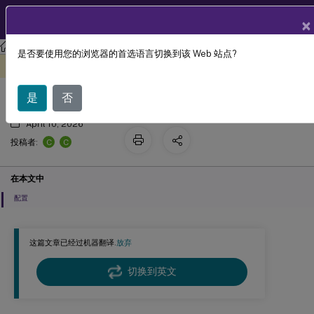
ZH
产品文档
×
Linux 虚拟投递代理
Linux 虚拟投递代理 2204
是否要使用您的浏览器的首选语言切换到该 Web 站点?
通过 Azure 进行 Linux VDA 自动更新
此内容已经过机器动态翻译。
在此处提供反馈
是
否
April 10, 2026
C
C
投稿者:
在本文中
配置
这篇文章已经过机器翻译.
放弃
切换到英文