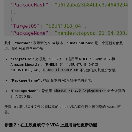
"PackageHash"
:
"a6f2aba23b84bbc3a4640294a
}
,
{
"TargetOS"
:
"UBUNTU18_04"
,
"PackageName"
:
"xendesktopvda_21.04.200.4
"PackageHash"
:
"4148cc3f25d3717e3cbc19bd9
其中，
“Version”
表示新的 VDA 版本，
“Distributions”
是一个更新对象数
}
,
组。每个对象包含三个项：
{
“TargetOS”
：必须是“RHEL7_9”（适用于 RHEL 7、CentOS 7 和
-
"TargetOS"
:
"UBUNTU20_04"
,
Amazon Linux 2）、“RHEL8_3”、“UBUNTU18_04”或
-
"PackageName"
:
""
,
“UBUNTU20_04”。
ctxmonitorservice
不识别任何其他分发版。
-
"PackageHash"
:
""
“PackageName”
：指定版本的 VDA 软件包的全名。
}
]
“PackageHash”
：您使用
shasum -a 256 \<pkgname\>
命令计算的
}
SHA-256 值。
步骤 1c：将 JSON 文件和新版本的 Linux VDA 软件包上传到您的 Azure 容
器。
步骤 2：在主映像或每个 VDA 上启用自动更新功能