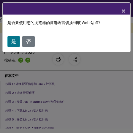
ZH
产品文档
×
Linux 虚拟投递代理
Linux Virtual Delivery Agent 2206
是否要使用您的浏览器的首选语言切换到该 Web 站点?
通过简易安装进行快速安装（推荐）
此内容已经过机器动态翻译。
在此处提供反馈
是
否
April 17, 2026
C
C
投稿者:
在本文中
步骤 1：准备配置信息和 Linux 计算机
步骤 2：准备管理程序
步骤 3：安装 .NET Runtime 6.0 作为必备条件
步骤 4：下载 Linux VDA 软件包
步骤 5：安装 Linux VDA 软件包
步骤 6：安装 NVIDIA GRID 驱动程序