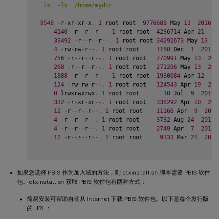
`
ls  -ls  /home/mydir
`
9548
-
r
-
xr
-
xr
-
x
.
1
 root root  
9776688
 May 
13
2016
 a
4140
-
r
--
r
--
r
--
.
1
 root root  
4236714
 Apr 
21
20
33492
-
r
--
r
--
r
--
.
1
 root root 
34292673
 May 
13
2
4
-
rw
-
rw
-
r
--
.
1
 root root     
1168
 Dec  
1
2015
 
756
-
r
--
r
--
r
--
.
1
 root root   
770991
 May 
13
201
268
-
r
--
r
--
r
--
.
1
 root root   
271296
 May 
13
201
1888
-
r
--
r
--
r
--
.
1
 root root  
1930084
 Apr 
12
20
124
-
rw
-
rw
-
r
--
.
1
 root root   
124543
 Apr 
19
201
0
 lrwxrwxrwx
.
1
 root root       
10
 Jul  
9
2012
 
332
-
r
-
xr
-
xr
--
.
1
 root root   
338292
 Apr 
10
201
12
-
r
--
r
--
r
--
.
1
 root root    
11166
 Apr  
9
2015
4
-
r
--
r
--
r
--
.
1
 root root     
3732
 Aug 
24
2015
 
4
-
r
--
r
--
r
--
.
1
 root root     
2749
 Apr  
7
2015
 
12
-
r
--
r
--
r
--
.
1
 root root     
9133
 Mar 
21
2016
如果您选择 PBIS 作为加入域的方法，则 ctxinstall.sh 脚本需要 PBIS 软件
包。ctxinstall.sh 获取 PBIS 软件包有两种方式：
简易安装可帮助自动从 Internet 下载 PBIS 软件包。以下是每个发行版
的 URL：