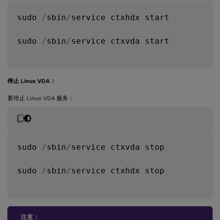
CTX_XDL_TELEMETRY_SOCKET_PORT
=
port
-
number 
sudo 
/
sbin
/
service ctxhdx start

CTX_XDL_TELEMETRY_PORT
=
port
-
number \

sudo 
/
sbin
/
service ctxvda start

CTX_XDL_START_SERVICE
=
Y
|
N
 \

/
opt
/
Citrix
/
VDA
/
sbin
/
ctxsetup
.
sh

停止 Linux VDA：
要停止 Linux VDA 服务：
sudo 
/
sbin
/
service ctxvda stop

sudo 
/
sbin
/
service ctxhdx stop

注意：