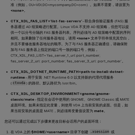
准（例如，OU=VDI,DC=mycompany,DC=com）。如果不需要，请设置为
<none>
。
CTX_XDL_FAS_LIST=’list-fas-servers’
– 联合身份验证服务 (FAS) 服
务器通过 AD 组策略进行配置。Linux VDA 不支持 AD 组策略，但您可以提
供一个以分号分隔的 FAS 服务器列表。序列必须与 AD 组策略中配置的序列
相同。如果删除了任何服务器地址，请用
<none>
文本字符串填充其空白，
并且不要修改服务器地址的顺序。为了与 FAS 服务器正确通信，请确保附
加与 FAS 服务器上指定的端口号一致的端口号，例如，
CTX_XDL_FAS_LIST=’fas_server_1_url:port_number;
fas_server_2_url: port_number; fas_server_3_url: port_number’。
CTX_XDL_DOTNET_RUNTIME_PATH=path-to-install-dotnet-
runtime
– 用于安装 .NET Runtime 6.0 以支持新的代理代理服务
(
ctxvda
) 的路径。默认路径为 /usr/bin。
CTX_XDL_DESKTOP_ENVIRONMENT=gnome/gnome-
classic/mate
– 指定在会话中使用的 GNOME、GNOME Classic 或 MATE
桌面环境。如果未指定此变量，则使用 VDA 上当前安装的桌面。但是，如
果当前安装的桌面是 MATE，则必须将变量值设置为
mate
。
您还可以通过完成以下步骤来更改目标会话用户的桌面环境：
在 VDA 上的
$HOME/<username>
目录下创建
.xsession
或