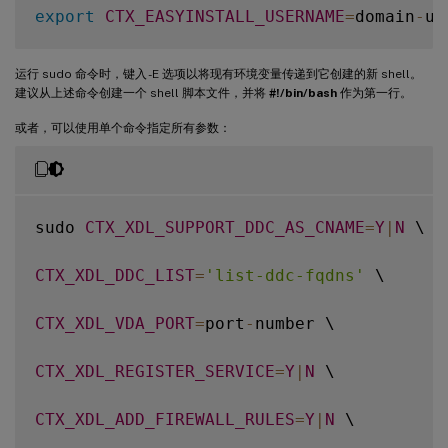
export
CTX_EASYINSTALL_USERNAME
=
domain
-
us
export
CTX_EASYINSTALL_PASSWORD
=
password

运行 sudo 命令时，键入 -E 选项以将现有环境变量传递到它创建的新 shell。
建议从上述命令创建一个 shell 脚本文件，并将
#!/bin/bash
作为第一行。
export
CTX_XDL_SUPPORT_DDC_AS_CNAME
=
Y
|
N
或者，可以使用单个命令指定所有参数：
export
CTX_XDL_DDC_LIST
=
'list-ddc-fqdns'
export
CTX_XDL_VDA_PORT
=
port
-
number

sudo 
CTX_XDL_SUPPORT_DDC_AS_CNAME
=
Y
|
N
 \

export
CTX_XDL_REGISTER_SERVICE
=
Y
|
N
CTX_XDL_DDC_LIST
=
'list-ddc-fqdns'
 \

export
CTX_XDL_ADD_FIREWALL_RULES
=
Y
|
N
CTX_XDL_VDA_PORT
=
port
-
number \

export
CTX_XDL_HDX_3D_PRO
=
Y
|
N
CTX_XDL_REGISTER_SERVICE
=
Y
|
N
 \

export
CTX_XDL_VDI_MODE
=
Y
|
N
CTX_XDL_ADD_FIREWALL_RULES
=
Y
|
N
 \
