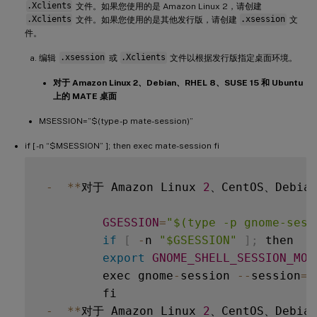
.Xclients
文件。如果您使用的是 Amazon Linux 2，请创建
.Xclients
文件。如果您使用的是其他发行版，请创建
.xsession
文
件。
编辑
.xsession
或
.Xclients
文件以根据发行版指定桌面环境。
对于 Amazon Linux 2、Debian、RHEL 8、SUSE 15 和 Ubuntu
上的 MATE 桌面
MSESSION=”$(type -p mate-session)”
if [ -n “$MSESSION” ]; then exec mate-session fi
-
**
对于 Amazon Linux 
2
、CentOS、Debia
GSESSION
=
"$(type -p gnome-sess
if
[
-
n 
"$GSESSION"
]
;
 then  

export
GNOME_SHELL_SESSION_MOD
         exec gnome
-
session 
--
session
=
g
         fi  

-
**
对于 Amazon Linux 
2
、CentOS、Debia