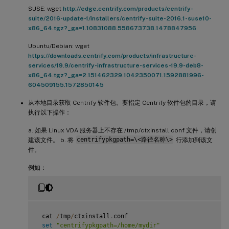
SUSE: wget
http://edge.centrify.com/products/centrify-
suite/2016-update-1/installers/centrify-suite-2016.1-suse10-
x86_64.tgz?_ga=1.10831088.558673738.1478847956
Ubuntu/Debian: wget
https://downloads.centrify.com/products/infrastructure-
services/19.9/centrify-infrastructure-services-19.9-deb8-
x86_64.tgz?_ga=2.151462329.1042350071.1592881996-
604509155.1572850145
从本地目录获取 Centrify 软件包。要指定 Centrify 软件包的目录，请
执行以下操作：
a. 如果 Linux VDA 服务器上不存在 /tmp/ctxinstall.conf 文件，请创
建该文件。 b. 将
centrifypkgpath=\<路径名称\>
行添加到该文
件。
例如：
 cat 
/
tmp
/
ctxinstall
.
conf

set
"centrifypkgpath=/home/mydir"