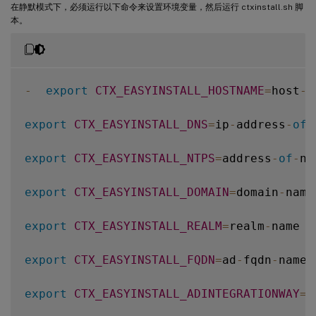
在静默模式下，必须运行以下命令来设置环境变量，然后运行 ctxinstall.sh 脚
本。
-
export
CTX_EASYINSTALL_HOSTNAME
=
host
-
n
export
CTX_EASYINSTALL_DNS
=
ip
-
address
-
of
-
export
CTX_EASYINSTALL_NTPS
=
address
-
of
-
nt
export
CTX_EASYINSTALL_DOMAIN
=
domain
-
name

export
CTX_EASYINSTALL_REALM
=
realm
-
name

export
CTX_EASYINSTALL_FQDN
=
ad
-
fqdn
-
name

export
CTX_EASYINSTALL_ADINTEGRATIONWAY
=
w