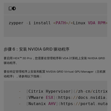
zypper 
-
i install 
<
PATH
>
/
<
Linux 
VDA
RPM
>
步骤 6：安装 NVIDIA GRID 驱动程序
™
要启用 HDX
3D Pro，您需要在管理程序和 VDA 计算机上安装 NVIDIA GRID
驱动程序。
要在特定管理程序上安装和配置 NVIDIA GRID Virtual GPU Manager（主机驱
动程序），请参阅以下指南：
-
[
Citrix Hypervisor
]
(
/
zh
-
cn
/
citrix
-
-
[
VMware 
ESX
]
(
https
:
/
/
docs
.
nvidia
.
c
-
[
Nutanix 
AHV
]
(
https
:
/
/
portal
.
nutan