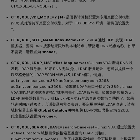
Pro，VDA 将配置为 VDI 桌面（单会话）模式 -（即
CTX_XDL_VDI_MODE=Y）。
CTX_XDL_VDI_MODE=Y | N
– 是否将计算机配置为专用桌面交付模型
(VDI) 或托管共享桌面交付模型。对于 HDX 3D Pro 环境，请将值设置为
Y。
CTX_XDL_SITE_NAME=dns-name
– Linux VDA 通过 DNS 发现 LDAP
服务器。要将 DNS 搜索结果限制到本地站点，请指定 DNS 站点名称。如果
不需要，请设置为
<none>
。
CTX_XDL_LDAP_LIST=’list-ldap-servers’
– Linux VDA 查询 DNS 以
发现 LDAP 服务器。如果 DNS 无法提供 LDAP 服务记录，您可以提供一个
以空格分隔的 LDAP FQDN 列表以及 LDAP 端口。例如，
ad1.mycompany.com:389 ad2.mycompany.com:3268
ad3.mycompany.com:3268。如果将 LDAP 端口号指定为 389，Linux
VDA 将以轮询模式查询指定域中的每个 LDAP 服务器。如果策略数量为 x，
LDAP 服务器数量为 y，则 Linux VDA 执行的总查询次数为 X 乘以 Y。如果
轮询时间超过阈值，会话登录可能会失败。要启用更快的 LDAP 查询，请在
域控制器上启用
Global Catalog
并将相关 LDAP 端口号指定为 3268。
此变量默认设置为
<none>
。
CTX_XDL_SEARCH_BASE=search-base-set
– Linux VDA 通过设置为
Active Directory 域根目录的搜索基准查询 LDAP（例如，
DC=mycompany,DC=com）。为了提高搜索性能，您可以指定一个搜索基