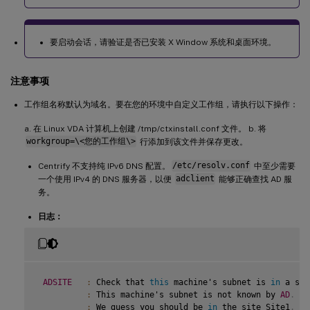
要启动会话，请验证是否已安装 X Window 系统和桌面环境。
注意事项
工作组名称默认为域名。要在您的环境中自定义工作组，请执行以下操作：
a. 在 Linux VDA 计算机上创建 /tmp/ctxinstall.conf 文件。 b. 将
workgroup=\<您的工作组\>
行添加到该文件并保存更改。
Centrify 不支持纯 IPv6 DNS 配置。
/etc/resolv.conf
中至少需要
一个使用 IPv4 的 DNS 服务器，以便
adclient
能够正确查找 AD 服
务。
日志：
ADSITE
:
 Check that 
this
 machine's subnet is 
in
 a sit
:
 This machine's subnet is not known by 
AD
.
:
 We guess you should be 
in
 the site Site1
.