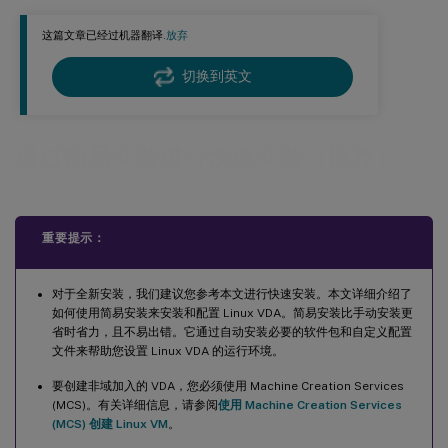
步骤 7：设置运行时环境以完成安装
这篇文章已经过机器翻译.
放弃
步骤 8: 运行 XDPing
步骤 9: 运行 Linux VDA
切换到英文
™
步骤 10: 在 Citrix Virtual Apps 或 Citrix Virtual Desktops
中创建计算机目录
™
步骤 11: 在 Citrix Virtual Apps
或 Citrix Virtual Desktops 中创建交付组
通过简易安装进行快速安装（推荐）
故障排除
重要提示：
对于全新安装，我们建议您参考本文进行快速安装。本文详细介绍了
如何使用简易安装来安装和配置 Linux VDA。简易安装比手动安装更
省时省力，且不易出错。它通过自动安装必要的软件包和自定义配置
文件来帮助您设置 Linux VDA 的运行环境。
要创建非域加入的 VDA，您必须使用 Machine Creation Services
(MCS)。有关详细信息，请参阅
使用 Machine Creation Services
(MCS) 创建 Linux VM
。