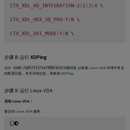
export
CTX_XDL_SITE_NAME
=
dns
-
site
-
name 
|
CTX_XDL_AD_INTEGRATION
=
1
|
2
|
3
|
4
 \

export
CTX_XDL_LDAP_LIST
=
'list-ldap-serve
CTX_XDL_HDX_3D_PRO
=
Y
|
N
 \

export
CTX_XDL_SEARCH_BASE
=
search
-
base
-
se
CTX_XDL_VDI_MODE
=
Y
|
N
 \

export
CTX_XDL_FAS_LIST
=
'list-fas-servers
CTX_XDL_SITE_NAME
=
dns
-
name \

export
CTX_XDL_DOTNET_RUNTIME_PATH
=
path
-
t
步骤 8: 运行
XDPing
CTX_XDL_LDAP_LIST
=
'list-ldap-servers'
 \

运行
sudo /opt/Citrix/VDA/bin/xdping
以检查 Linux VDA 环境中常见
export
CTX_XDL_DESKTOP_ENVIRONMENT
=
 gnome
的配置问题。有关详细信息，请参阅
XDPing
。
CTX_XDL_SEARCH_BASE
=
search
-
base
-
set \

export
CTX_XDL_TELEMETRY_SOCKET_PORT
=
port
CTX_XDL_FAS_LIST
=
'list-fas-servers'
 \

步骤 9: 运行 Linux VDA
export
CTX_XDL_TELEMETRY_PORT
=
port
-
number

启动 Linux VDA：
CTX_XDL_DOTNET_RUNTIME_PATH
=
path
-
to
-
insta
export
CTX_XDL_START_SERVICE
=
Y
|
N
要启动 Linux VDA 服务：
CTX_XDL_DESKTOP_ENVIRONMENT
=
gnome
|
gnome
-
c
sudo 
-
E
/
opt
/
Citrix
/
VDA
/
sbin
/
ctxinstall
.
s