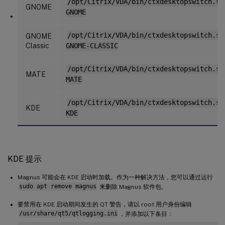
/opt/Citrix/VDA/bin/ctxdesktopswitch.sh
GNOME
GNOME
/opt/Citrix/VDA/bin/ctxdesktopswitch.sh
GNOME
Classic
GNOME-CLASSIC
/opt/Citrix/VDA/bin/ctxdesktopswitch.sh
MATE
MATE
/opt/Citrix/VDA/bin/ctxdesktopswitch.sh
KDE
KDE
KDE 提示
Magnus 可能会在 KDE 启动时加载。作为一种解决方法，您可以通过运行
sudo apt remove magnus
来删除 Magnus 软件包。
要禁用在 KDE 启动期间发生的 QT 警告，请以 root 用户身份编辑
/usr/share/qt5/qtlogging.ini
，并添加以下条目：