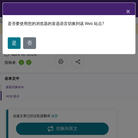
ZH
产品文档
×
Linux 虚拟投递代理
Linux Virtual Delivery Agent 2209
是否要使用您的浏览器的首选语言切换到该 Web 站点?
会话用户的自定义桌面环境
此内容已经过机器动态翻译。
在此处提供反馈
是
否
April 10, 2026
C
C
投稿者:
在本文中
桌面切换命令
KDE 提示
这篇文章已经过机器翻译.
放弃
切换到英文