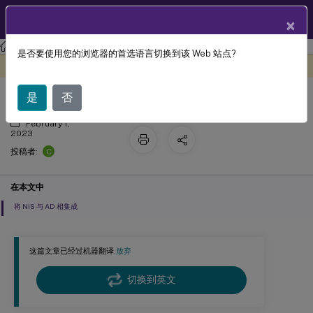
ZH
产品文档
×
Linux 虚拟投递代理
Linux 虚拟投递代理 2212
是否要使用您的浏览器的首选语言切换到该 Web 站点?
将 NIS 与 Active Directory 集成
此内容已经过机器动态翻译。
在此处提供反馈
是
否
February 1,
2023
C
投稿者:
在本文中
将 NIS 与 AD 相集成
这篇文章已经过机器翻译.
放弃
切换到英文