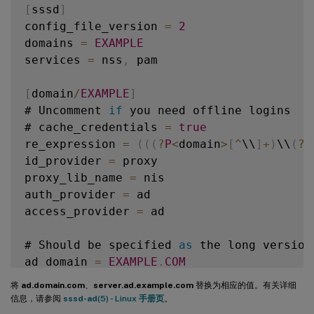
[
sssd
]
config_file_version 
=
2
domains 
=
EXAMPLE
services 
=
 nss
,
 pam

[
domain
/
EXAMPLE
]
# Uncomment 
if
 you need offline logins

# cache_credentials 
=
true
re_expression 
=
(
(
(
?
P
<
domain
>
[
^
\\
]
+
)
\\
(
?
P
id_provider 
=
 proxy

proxy_lib_name 
=
 nis

auth_provider 
=
 ad

access_provider 
=
 ad

# Should be specified 
as
 the long version
ad_domain 
=
EXAMPLE
.
COM
将
ad.domain.com
、
server.ad.example.com
替换为相应的值。有关详细
# Kerberos settings

信息，请参阅
sssd-ad
(5) - Linux 手册页
。
krb5_ccachedir 
=
/
tmp
