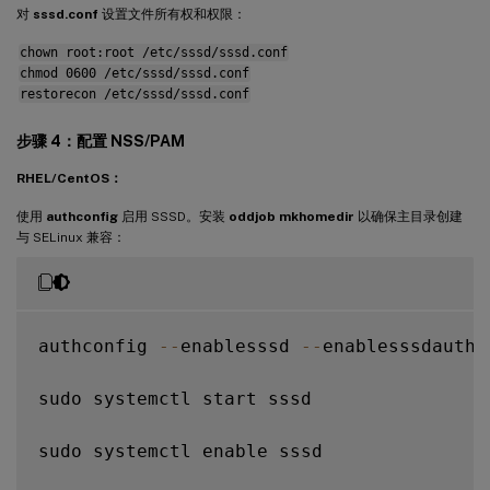
对
sssd.conf
设置文件所有权和权限：
krb5_ccname_template 
=
FILE
:
%
d
/
krb5cc_
%
U
chown root:root /etc/sssd/sssd.conf
chmod 0600 /etc/sssd/sssd.conf
# Uncomment 
if
 service discovery is not wo
restorecon /etc/sssd/sssd.conf
# ad_server 
=
 server
.
ad
.
example
.
com

步骤 4：配置 NSS/PAM
# Comment out 
if
 the users have the shell
RHEL/CentOS：
default_shell 
=
/
bin
/
bash

fallback_homedir 
=
/
home
/
%
d
/
%
u

使用
authconfig
启用 SSSD。安装
oddjob mkhomedir
以确保主目录创建
与 SELinux 兼容：
# Uncomment and adjust 
if
 the 
default
 pri
# ldap_sasl_authid 
=
 host
/
client
.
ad
.
examp
authconfig 
--
enablesssd 
--
enablesssdauth 
sudo systemctl start sssd

sudo systemctl enable sssd
