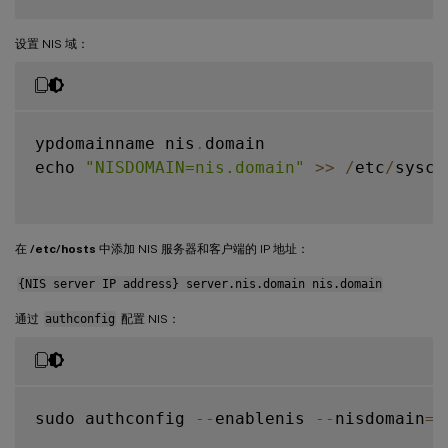
设置 NIS 域：
ypdomainname nis
.
domain

echo 
"NISDOMAIN=nis.domain"
>>
/
etc
/
sysco
在
/etc/hosts
中添加 NIS 服务器和客户端的 IP 地址：
{NIS server IP address} server.nis.domain nis.domain
通过
authconfig
配置 NIS：
sudo authconfig 
--
enablenis 
--
nisdomain
=
n