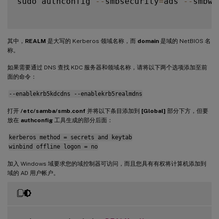
sudo authconfig 
--
smbsecurity
=
ads 
--
smbwo
其中，
REALM
是大写的 Kerberos 领域名称，而
domain
是域的 NetBIOS 名
称。
如果需要通过 DNS 查找 KDC 服务器和领域名称，请将以下两个选项添加至前
面的命令：
--enablekrb5kdcdns --enablekrb5realmdns
打开
/etc/samba/smb.conf
并将以下条目添加到
[Global]
部分下方，但要
放在
authconfig
工具生成的部分后面：
kerberos method = secrets and keytab
winbind offline logon = no
加入 Windows 域要求您的域控制器可访问，而且您具有有权将计算机添加到
域的 AD 用户帐户。