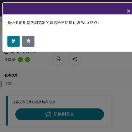
ZH
产品文档
×
Linux 虚拟投递代理
Linux 虚拟投递代理 2308
是否要使用您的浏览器的首选语言切换到该 Web 站点?
Linux VDA 通过 Azure 进行自更新
此内容已经过机器动态翻译。
在此处提供反馈
是
否
April 10, 2026
C
C
投稿者:
在本文中
配置
这篇文章已经过机器翻译.
放弃
切换到英文