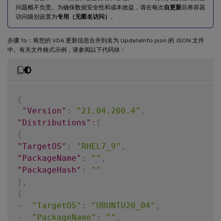
问题概不负责。为确保数据安全性和成本效益，请在每次
自更新
后将容器
访问级别设置为
专用（无匿名访问）
。
步骤 1b：将您的 VDA 更新信息合并到名为 UpdateInfo.json 的 JSON 文件
中。有关文件格式示例，请参阅以下代码块：
{
"Version"
:
"21.04.200.4"
,
"Distributions"
:
[
{
"TargetOS"
:
"RHEL7_9"
,
"PackageName"
:
""
,
"PackageHash"
:
""
}
,
{
-
"TargetOS"
:
"UBUNTU20_04"
,
-
"PackageName"
:
""
,