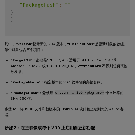
-
"PackageHash"
:
""
}
]
}
其中，
“Version”
指示新的 VDA 版本，
“Distributions”
是更新对象的数组。
每个对象包含三个项目：
“TargetOS”
：必须是“RHEL7_9”（适用于 RHEL 7、CentOS 7 和
Amazon Linux 2）或“UBUNTU20_04”。
ctxmonitord
不识别任何其他
分发版。
“PackageName”
：指定版本的 VDA 软件包的完整名称。
“PackageHash”
：您使用
shasum -a 256 <pkgname>
命令计算的
SHA-256 值。
步骤 1c：将 JSON 文件和新版本的 Linux VDA 软件包上载到您的 Azure 容
器。
步骤 2：在主映像或每个 VDA 上启用自更新功能