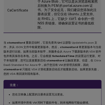
于 Azure Blob，它可以是从浏览器检索然
后转换为 PEM 的 portal.azure.com 证
书。为了安全起见，我们建议您添加此注
CaCertificate
册表设置，但它仅在 Ubuntu 上受支持。
在 RHEL 上，它缺少
curl
命令的一些
NSS 库链接。请确保设置证书的最低权
限。
当
ctxmonitord
重新启动时，它首先查询
Url
以获取 UpdateInfo.json 文
件，并从 JSON 文件中检索更新版本。然后，
ctxmonitord
将更新版本与当前
版本进行比较。如果当前版本较早，则服务会从 Azure 下载新版本的 VDA 软件
包并将其保存在本地。之后，它会根据
ScheduledTime
的设置运行更新。对
于本地部署，您可以直接重新启动
ctxmonitord
以触发更新。但是，在 Citrix
DaaS Standard for Azure 中，由于您没有 VM 的管理员权限，因此
ctxmonitord
只能在 VDA 计算机重新启动后才能重新启动。如果更新失败，
您的 VDA 将回滚到现有版本。
注意：
您在主映像上配置的注册表设置无法更改。
如果环境中所有 VM 同时下载软件包，则本地网络可能会拥堵。