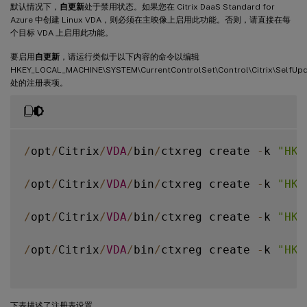
默认情况下，
自更新
处于禁用状态。如果您在 Citrix DaaS Standard for
Azure 中创建 Linux VDA，则必须在主映像上启用此功能。否则，请直接在每
个目标 VDA 上启用此功能。
要启用
自更新
，请运行类似于以下内容的命令以编辑
HKEY_LOCAL_MACHINE\SYSTEM\CurrentControlSet\Control\Citrix\SelfUp
处的注册表项。
/
opt
/
Citrix
/
VDA
/
bin
/
ctxreg create 
-
k 
"HKL
/
opt
/
Citrix
/
VDA
/
bin
/
ctxreg create 
-
k 
"HKL
/
opt
/
Citrix
/
VDA
/
bin
/
ctxreg create 
-
k 
"HKL
/
opt
/
Citrix
/
VDA
/
bin
/
ctxreg create 
-
k 
"HKL
下表描述了注册表设置。