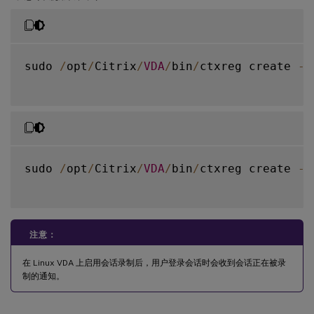
sudo 
/
opt
/
Citrix
/
VDA
/
bin
/
ctxreg create 
-
k
sudo 
/
opt
/
Citrix
/
VDA
/
bin
/
ctxreg create 
-
k
注意：
在 Linux VDA 上启用会话录制后，用户登录会话时会收到会话正在被录
制的通知。