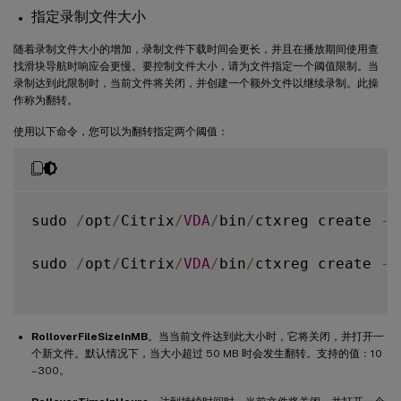
指定录制文件大小
随着录制文件大小的增加，录制文件下载时间会更长，并且在播放期间使用查
找滑块导航时响应会更慢。要控制文件大小，请为文件指定一个阈值限制。当
录制达到此限制时，当前文件将关闭，并创建一个额外文件以继续录制。此操
作称为翻转。
使用以下命令，您可以为翻转指定两个阈值：
sudo 
/
opt
/
Citrix
/
VDA
/
bin
/
ctxreg create 
-
k
sudo 
/
opt
/
Citrix
/
VDA
/
bin
/
ctxreg create 
-
k
RolloverFileSizeInMB
。当当前文件达到此大小时，它将关闭，并打开一
个新文件。默认情况下，当大小超过 50 MB 时会发生翻转。支持的值：10
–300。