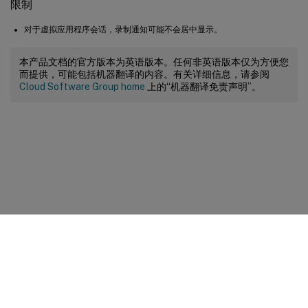
限制
对于虚拟应用程序会话，录制通知可能不会居中显示。
本产品文档的官方版本为英语版本。任何非英语版本仅为方便您
而提供，可能包括机器翻译的内容。有关详细信息，请参阅
Cloud Software Group home
上的“机器翻译免责声明”。
站点反馈
您的隐私选择
隐私和法律条款
Cookie 首选项
docs.cloud.com