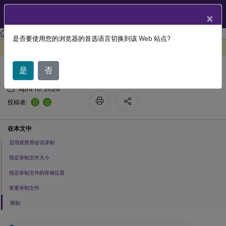
ZH
产品文档
×
Linux 虚拟投递代理
Linux 虚拟投递代理 2308
是否要使用您的浏览器的首选语言切换到该 Web 站点?
会话录制（预览版）
此内容已经过机器动态翻译。
在此处提供反馈
是
否
April 10, 2026
C
C
投稿者:
在本文中
启用或禁用会话录制
指定录制文件大小
指定录制文件的存储位置
查看录制文件
限制