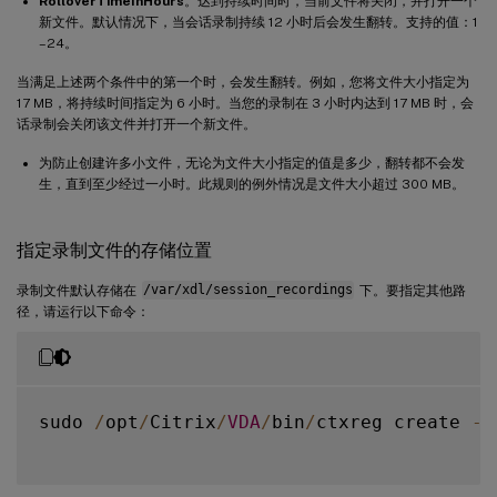
RolloverTimeInHours
。达到持续时间时，当前文件将关闭，并打开一个
新文件。默认情况下，当会话录制持续 12 小时后会发生翻转。支持的值：1
–24。
当满足上述两个条件中的第一个时，会发生翻转。例如，您将文件大小指定为
17 MB，将持续时间指定为 6 小时。当您的录制在 3 小时内达到 17 MB 时，会
话录制会关闭该文件并打开一个新文件。
为防止创建许多小文件，无论为文件大小指定的值是多少，翻转都不会发
生，直到至少经过一小时。此规则的例外情况是文件大小超过 300 MB。
指定录制文件的存储位置
录制文件默认存储在
/var/xdl/session_recordings
下。要指定其他路
径，请运行以下命令：
sudo 
/
opt
/
Citrix
/
VDA
/
bin
/
ctxreg create 
-
k