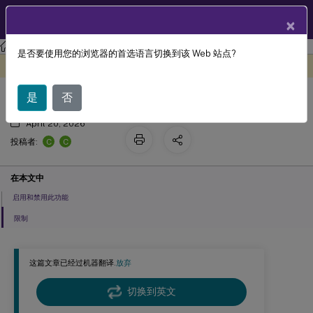
ZH
产品文档
×
Linux 虚拟投递代理
Linux 虚拟投递代理 2402 LTSR
是否要使用您的浏览器的首选语言切换到该 Web 站点?
软键盘
此内容已经过机器动态翻译。
在此处提供反馈
是
否
April 20, 2026
C
C
投稿者:
在本文中
启用和禁用此功能
限制
这篇文章已经过机器翻译.
放弃
切换到英文