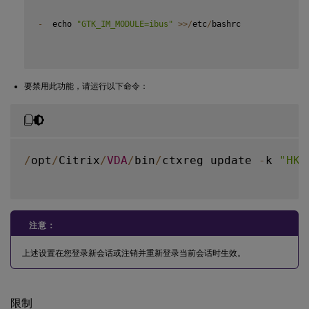
-
  echo 
"GTK_IM_MODULE=ibus"
>>
/
etc
/
bashrc

要禁用此功能，请运行以下命令：
/
opt
/
Citrix
/
VDA
/
bin
/
ctxreg update 
-
k 
"HKL
注意：
上述设置在您登录新会话或注销并重新登录当前会话时生效。
限制