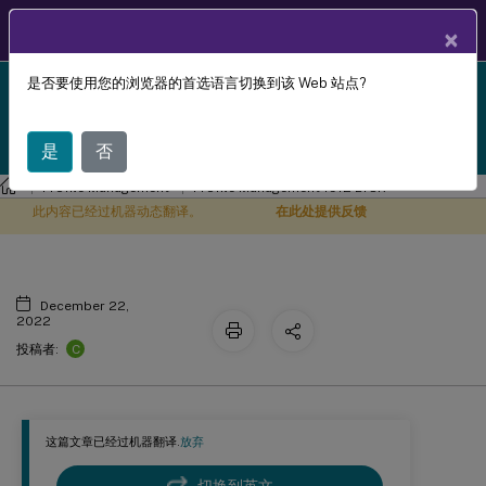
ZH
产品文档
×
是否要使用您的浏览器的首选语言切换到该 Web 站点?
Profile Management 1912 LTSR reached end-of-life
故障排除
X
on 18-Dec-2024. It is recommended that you upgrade
to a newer version of Profile Management.
是
否
Profile Management
Profile Management 1912 LTSR
此内容已经过机器动态翻译。
在此处提供反馈
December 22,
2022
C
投稿者:
这篇文章已经过机器翻译.
放弃