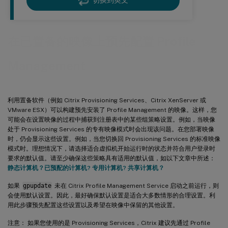
切换到英文
在已置备的映像上预先配置 Profile
Management
利用置备软件（例如 Citrix Provisioning Services、Citrix XenServer 或
VMware ESX）可以构建预先安装了 Profile Management 的映像。这样，您
可能会在设置映像的过程中捕获到注册表中的某些组策略设置。例如，当映像
处于 Provisioning Services 的专有映像模式时会出现该问题。在您部署映像
时，仍会显示这些设置。例如，当您切换回 Provisioning Services 的标准映像
模式时。理想情况下，请选择适合虚拟机开始运行时的状态并符合用户登录时
要求的默认值。请至少确保这些策略具有适用的默认值，如以下文章中所述：
静态计算机？已预配的计算机? 专用计算机? 共享计算机？
如果
gpupdate
未在 Citrix Profile Management Service 启动之前运行，则
会使用默认设置。因此，最好确保默认设置是适合大多数情形的合理设置。利
用此步骤预先配置这些设置以及希望在映像中保留的其他设置。
注意： 如果您使用的是 Provisioning Services，Citrix 建议先通过 Profile