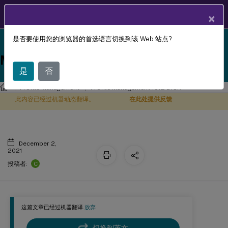
ZH
产品文档
×
是否要使用您的浏览器的首选语言切换到该 Web 站点?
Profile Management 1912 LTSR reached end-of-life
在已置备的映像上预先配置 Profile
X
on 18-Dec-2024. It is recommended that you upgrade
Management
to a newer version of Profile Management.
是
否
Profile Management
Profile Management 1912 LTSR
此内容已经过机器动态翻译。
在此处提供反馈
December 2,
2021
C
投稿者:
这篇文章已经过机器翻译.
放弃