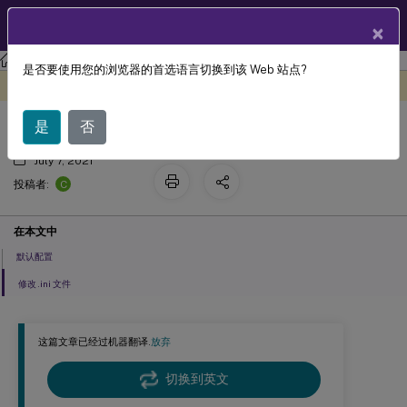
ZH
产品文档
×
Profile Management
Profile Management 2103
是否要使用您的浏览器的首选语言切换到该 Web 站点?
关于 Profile Management .ini 文件
此内容已经过机器动态翻译。
在此处提供反馈
是
否
July 7, 2021
C
投稿者:
在本文中
默认配置
修改 .ini 文件
这篇文章已经过机器翻译.
放弃
切换到英文